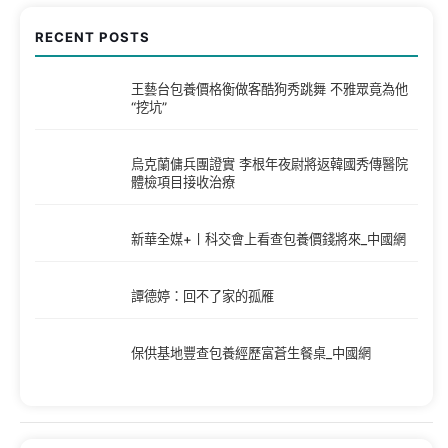
RECENT POSTS
王藝台包養價格衡做客酷狗秀跳舞 不雅眾竟為他
“挖坑”
烏克蘭傭兵團證實 李根年夜尉將返韓國秀傳醫院
體檢項目接收治療
新華全媒+丨科交會上看查包養價錢將來_中國網
譚德婷：回不了家的孤雁
保供基地豐查包養經歷富蒼生餐桌_中國網