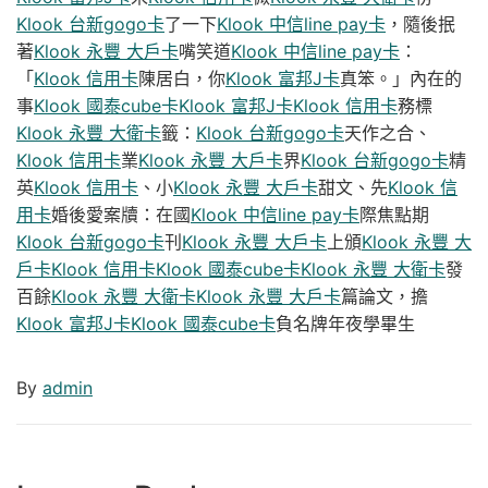
Klook 台新gogo卡
了一下
Klook 中信line pay卡
，隨後抿
著
Klook 永豐 大戶卡
嘴笑道
Klook 中信line pay卡
：
「
Klook 信用卡
陳居白，你
Klook 富邦J卡
真笨。」內在的
事
Klook 國泰cube卡
Klook 富邦J卡
Klook 信用卡
務標
Klook 永豐 大衛卡
籤：
Klook 台新gogo卡
天作之合、
Klook 信用卡
業
Klook 永豐 大戶卡
界
Klook 台新gogo卡
精
英
Klook 信用卡
、小
Klook 永豐 大戶卡
甜文、先
Klook 信
用卡
婚後愛案牘：在國
Klook 中信line pay卡
際焦點期
Klook 台新gogo卡
刊
Klook 永豐 大戶卡
上頒
Klook 永豐 大
戶卡
Klook 信用卡
Klook 國泰cube卡
Klook 永豐 大衛卡
發
百餘
Klook 永豐 大衛卡
Klook 永豐 大戶卡
篇論文，擔
Klook 富邦J卡
Klook 國泰cube卡
負名牌年夜學畢生
By
admin