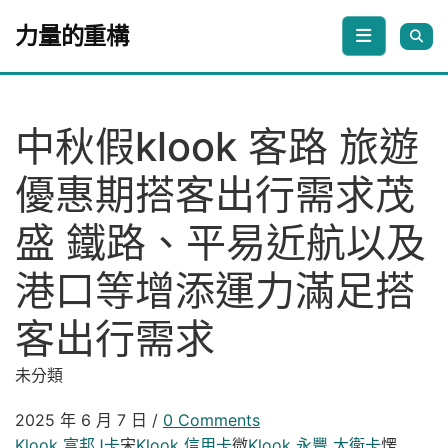
Skip to content
力量的重構
中秋假klook 客路 旅遊
優惠期搭客出行需求茂
盛 鐵路、平易近航以及
港口等增添運力滿足搭
客出行需求
未分類
2025 年 6 月 7 日
/
0 Comments
Klook 富邦J卡
宋
Klook 信用卡
微
Klook 永豐 大衛卡
愣