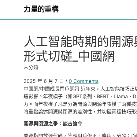
Skip to content
力量的重構
人工智能時期的開源
形式切磋_中國網
未分類
2025 年 6 月 7 日
/
0 Comments
中國網/中國成長門戶網訊 近年來，人工智能技巧
遠影響。年夜模子（如GPT系列、BERT、Llama、
力。而年夜模子凡是分為開源與閉源年夜模子兩種技
將重點論述開源與閉源的差別性，并切磋兩種技巧形
開源與閉源之爭：談古論今
開源指開放源代碼，答應用戶修正、應用、分發；而