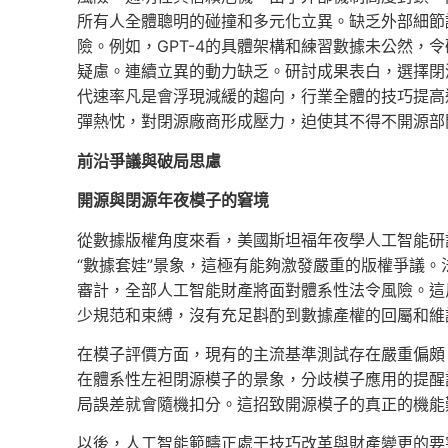
所有人全體聰明的碰撞和多元化立異。缺乏外部細節
險。例如，GPT-4的具體架構和練習數據未公然，
疑慮。連續立異的動力缺乏。研討成果表白，選擇閉
代速率凡是會浮現減緩的趨向，行業全體的技巧提高
彈熱忱，對閉源廠商形成壓力，迫使其不得不開源部
前沿爭議與破局思慮
開源與閉源年夜模子的窘境
從數據版權角度來看，美國斯坦福年夜學人工智能研討
“數據套娃”景象，這極有能夠激發嚴重的版權爭議
審計，全部人工智能財產將面對體系性法令風險。這
少規范和束縛，沒有充足斟酌到數據產權的回屬和維
在模子評價方面，現有的主流基準測試存在嚴重偏頗。以
在體系性左袒閉源模子的景象，分歧模子應用的提醒
局誤差就會隨機扣分。這招致開源模子的真正的機能
以後，人工智能範疇正處于技巧改革與財產變更的要