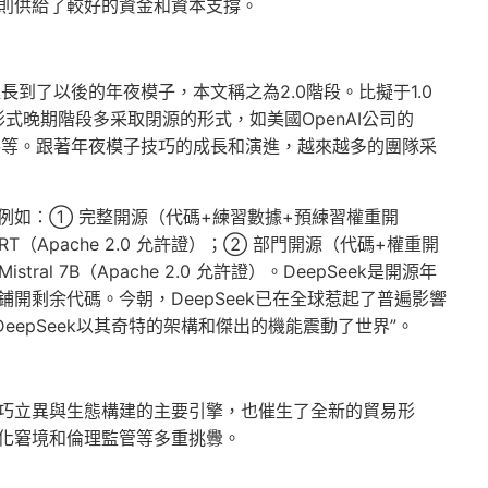
則供給了較好的資金和資本支撐。
長到了以後的年夜模子，本文稱之為2.0階段。比擬于1.0
式晚期階段多采取閉源的形式，如美國OpenAI公司的
助手等。跟著年夜模子技巧的成長和演進，越來越多的團隊采
例如：① 完整開源（代碼+練習數據+預練習權重開
、BERT（Apache 2.0 允許證）；② 部門開源（代碼+權重開
tral 7B（Apache 2.0 允許證）。DeepSeek是開源年
開剩余代碼。今朝，DeepSeek已在全球惹起了普遍影響
“DeepSeek以其奇特的架構和傑出的機能震動了世界”。
巧立異與生態構建的主要引擎，也催生了全新的貿易形
化窘境和倫理監管等多重挑釁。