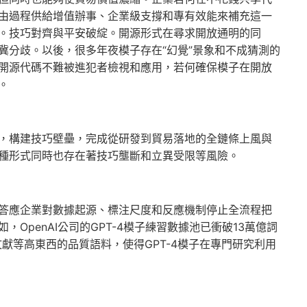
由過程供給增值辦事、企業級支撐和專有效能來補充這一
。技巧對齊與平安破綻。開源形式在尋求開放通明的同
冀分歧。以後，很多年夜模子存在“幻覺”景象和不成猜測的
開源代碼不難被進犯者檢視和應用，若何確保模子在開放
。
，構建技巧壁壘，完成從研發到貿易落地的全鏈條上風與
種形式同時也存在著技巧壟斷和立異受限等風險。
答應企業對數據起源、標注尺度和反應機制停止全流程把
OpenAI公司的GPT-4模子練習數據池已衝破13萬億詞
文獻等高東西的品質語料，使得GPT-4模子在專門研究利用