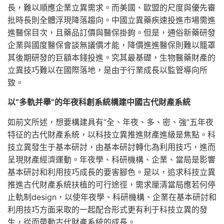
長，難以順應企業立異需求。而美國、歐盟的尺度與優先審
批時長則全體浮現降落趨向。中國立異藥疾速投進市場需進
進醫保目次，且藥品訂價與醫保掛鉤。但是，通俗新藥研發
企業與國度醫保會談無議價才能，降價進進醫保則難以籠罩
其後期研發的巨額本錢投進。究其最基礎，生物醫藥財產的
立異技巧難以在國際落地，是由于行業成長以監管導向所
致。
以“多軌并舉”的年夜科創系統構建中國古代財產系統
如前文所述，想要構建具有“全、年夜、多、密、強”五年夜
特征的古代財產系統，以科技立異推進財產進級是焦點。科
技立異發生于基本研討，由基本研討轉化為利用技巧，進而
呈現財產經濟運動。年夜學、科研機構、企業、當局是影響
基本研討和利用技巧成長的要害腳色。是以，追求科技立異
推進古代財產系統扶植的可行途徑，需求厘清當局應若何停
止軌制design，以使年夜學、科研機構、企業在基本研討和
利用技巧方面采取的一起配合形式更有利于科技立異的發
生，從而帶動古代財產系統的成長。