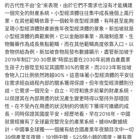
的古代性不由“全”來表現，由於它們不需求也沒有才能構建
一個完全的財產系統。小型經濟體往往集中成長幾個上風行
業，在其他範疇依靠于一個較年夜型經濟體，有時甚至能夠
呈現小型經濟體財產嵌進年夜型經濟體的景象。新加坡就是
小型經濟體的典範案例，它以金融辦事業、高端制造業、生
物醫藥作為成長焦點範疇，而在其他範疇高度依靠入口。以
食物供給為例，新加坡食物局發布數據顯示，盡管新加坡于
2019年制訂“30·30愿景”時提出要在2030年前將自產農業
生孩子力晉陞至知足其國際30%的需求，而2023年新加坡
食物入口比例依然跨越90%。這意味著小型經濟體的平安往
往需求經由過程內部的關系獲得保證。但年夜型經濟體則分
歧，它需求一個完全、自立、可控和進步前輩的財產系統，
以保證其在內部周遭的狀況產生變更時得以堅持外部穩固
性，在不受內在周遭的狀況制約的情形下獲得可連續的成
長，同時保證其國度平安。經歷地看，早在2016年，中國
就曾經擁有了全球最完整完全的產業系統。據IBM數據統
計，中國事全球獨一一個擁有結合國產業年夜類目次中一切
39個產業年夜類、191個中類、525個小類的國度。擁有周