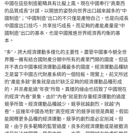
中國在這些制造範疇具有比擬上風。現在中國奉行“高東西
的品質成長”計謀，以開放的姿勢向世界出口越來越多的“中
國制造”；“中國制造”出口的不只僅是產物自己，也是向成長
中國度出口技巧，共享技巧成長。而足夠的產能產量是“中
國制造”出口的基本，也是中國推進世界經濟再均衡的基
本。
“多”，誇大經濟運動多樣化的主要性。盡管中國事今朝全世
界獨一擁有結合國財產分類中所有的產業門類的國度，但這
并不表白中國事經濟運動品種最多的國度。經濟運動品種缺
乏是當下中國古代財產系統的一個短板。現實上，前文所述
的“產能多餘”景象就是由於缺乏足夠的經濟運動品種形成
的，并非產能過“年夜”所致。異樣的緣由也招致了中國現在
的經濟“內卷”景象，由於“內卷”就是對存量經濟運動的過度
競爭所致。經濟運動品種越少，競爭就越劇烈，就越“內
卷”。這幾年中國各地對“高空經濟”的競爭就很是典範。假如
能開釋更多品種的經濟運動，競爭的劇烈度必定削減。但
是，由于良多範疇的監管過度，良多的經濟運動或是被撤消