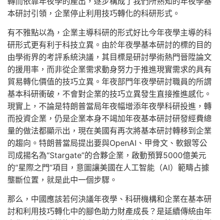
轉而依靠年夜學的產出，逐步構成了我們所熟知的年夜學基
本研討引領，企業停止利用技巧轉化的科研形式。
有不雅點以為，企業主導科研的形式好比今年夜學主導的科
研形式更有利于科技立異。由於年夜學基本研討的標的目的
由學術界的考評系統決議，其目標是研討學術熱門晉陞論文
的援用率，而非從企業需求動身努力于推進現實需求的具有
貿易轉化價值的技巧立異。年夜部門年夜學研討職員的所謂
基本科研衝破，不會對企業的技巧立異發生直接推進感化。
現實上，不論是特朗普當局年夜幅增添年夜學科研投進，轉
而投資企業，仍是企業本身不竭加年夜基本研討研發經費總
量的做法都顯示出，現在美國有再次將基本研討轉移到企業
的趨向。特朗普當局提出要與OpenAI、甲骨文、軟銀等公
司成揚名為“Stargate”的合夥企業，啟動預算5000億美元
的“星際之門”項目，意圖讓美國在人工智能（AI）範疇占據
壟斷位置，就是此中一個步驟。
那么，中國應該若何決議年夜學、科研機構和企業在基本研
討和利用技巧轉化中的腳色助力財產成長？是延續傳統由年