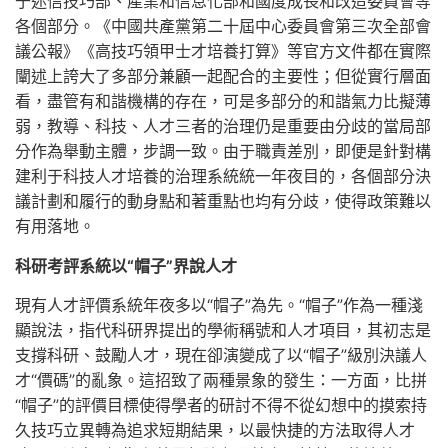
于迷信技巧部、產業和信息化部和國度成長和改造委員會等
各個部分。《中國共產黨第二十屆中心委員會第三次全部會
議公報》《高技巧領甲士才培養打算》等官方文件都在實際
闡述上誇大了多部分兼顧一起配合的主要性；但從實行層面
看，盡管有和諧機構的存在，可是多部分的和諧氣力比擬薄
弱，教導、科技、人才三者的治理仍是重要由分歧的當局部
分作為舉動主體，步調一致。由于職責差別，即便是針對構
建利于科技人才培養的治理系統統一年夜目的，各個部分決
議計劃和履行的動身點和著重點也均有分歧，使得政策難以
有用落地。
科研考評系統以“帽子”界說人才
現有人才評價系統年夜多以“帽子”為先。“帽子”作為一種淺
顯說法，指代科研界提出的學術稱號和人才項目，其初志是
支撐科研、鼓勵人才，現在卻演變成了以“帽子”級別決議人
才“價碼”的亂象。這招致了兩種景象的發生：一方面，比拼
“帽子”的評價目標使得學者的研討不得不從幻想中的摸索持
久技巧立異轉為追求短期結果，以最快捷的方法取得人才