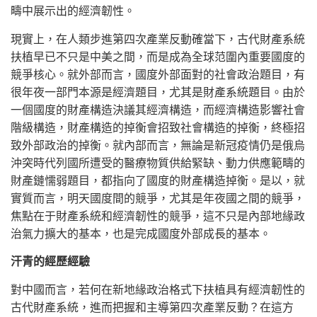
疇中展示出的經濟韌性。
現實上，在人類步進第四次產業反動確當下，古代財產系統
扶植早已不只是中美之間，而是成為全球范圍內重要國度的
競爭核心。就外部而言，國度外部面對的社會政治題目，有
很年夜一部門本源是經濟題目，尤其是財產系統題目。由於
一個國度的財產構造決議其經濟構造，而經濟構造影響社會
階級構造，財產構造的掉衡會招致社會構造的掉衡，終極招
致外部政治的掉衡。就內部而言，無論是新冠疫情仍是俄烏
沖突時代列國所遭受的醫療物質供給緊缺、動力供應範疇的
財產鏈懦弱題目，都指向了國度的財產構造掉衡。是以，就
實質而言，明天國度間的競爭，尤其是年夜國之間的競爭，
焦點在于財產系統和經濟韌性的競爭，這不只是內部地緣政
治氣力擴大的基本，也是完成國度外部成長的基本。
汗青的經歷經驗
對中國而言，若何在新地緣政治格式下扶植具有經濟韌性的
古代財產系統，進而把握和主導第四次產業反動？在這方