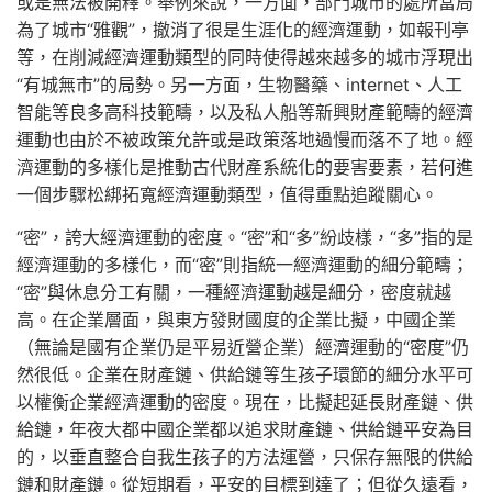
或是無法被開釋。舉例來說，一方面，部門城市的處所當局
為了城市“雅觀”，撤消了很是生涯化的經濟運動，如報刊亭
等，在削減經濟運動類型的同時使得越來越多的城市浮現出
“有城無市”的局勢。另一方面，生物醫藥、internet、人工
智能等良多高科技範疇，以及私人船等新興財產範疇的經濟
運動也由於不被政策允許或是政策落地過慢而落不了地。經
濟運動的多樣化是推動古代財產系統化的要害要素，若何進
一個步驟松綁拓寬經濟運動類型，值得重點追蹤關心。
“密”，誇大經濟運動的密度。“密”和“多”紛歧樣，“多”指的是
經濟運動的多樣化，而“密”則指統一經濟運動的細分範疇；
“密”與休息分工有關，一種經濟運動越是細分，密度就越
高。在企業層面，與東方發財國度的企業比擬，中國企業
（無論是國有企業仍是平易近營企業）經濟運動的“密度”仍
然很低。企業在財產鏈、供給鏈等生孩子環節的細分水平可
以權衡企業經濟運動的密度。現在，比擬起延長財產鏈、供
給鏈，年夜大都中國企業都以追求財產鏈、供給鏈平安為目
的，以垂直整合自我生孩子的方法運營，只保存無限的供給
鏈和財產鏈。從短期看，平安的目標到達了；但從久遠看，