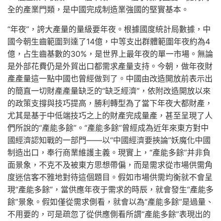
全的產業門類，是中國完成制造業強國的堅實基本。
“年夜”，誇大產量的量級要年夜。根據國度統計局數據，中
國今朝生齒範圍到達了14億，中等支出群體範圍年夜約為4
億，占生齒基數的30%，是世界上最年夜的單一市場。無論
是外部花費仍是外貿出口都需求產量支持。今朝，做年夜財
產產量這一點中國也曾經做到了。中國由改造開放前表示出
的簡直一切財產產量缺乏的“缺乏經濟”，依附改造開放以來
的政策支撐與技巧提高，勝利轉型為了當下年夜大都財產，
尤其是基于中低端技巧之上的財產完成量產，甚至呈現了人
們所說的“產能多餘”。“產能多餘”曾經成為近年來東方對中
國經濟認知戰的一部門——以“中國經濟要挾論”妖魔化中國
制造出口，奉行商業維護主義。現實上，“產能多餘”并非負
面景象，不克不及被東方思想帶偏，而是需求從市場供需角
度迷信客不雅地對待這個題目。假如市場供需均衡就不會呈
現“產能多餘”，當供應年夜于需求的時辰，就會發生“產能多
餘”景象。假如僅從需求側看，就會以為“產能多餘”是過量、
不用要的，可是疏忽了從供應側看所謂“產能多餘”表現出的