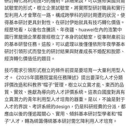
研討轉化為利用技巧的機制。詳細來說，可以進修美國貝爾
試驗室的形式，樹立企業試驗室，將實際型研討職員和實行
型利用人才會聚在一路，構成跨學科的研討周遭的狀況，使
得基本研討更具針對性，在研討伊始就具有技巧轉化價值。
經歷地看，以後包含騰訊、年夜疆、huawei在內的浩繁中
國行業龍頭企業都曾經樹立了本身的試驗室，從事財產前沿
的基本研發任務。這般，可以處理以後僅僅依附年夜學基本
研討引領形式而發生的研討結果與財產成長不婚配和脫節、
經濟轉化價值低的題目。
技巧需求引領形式樹立的條件前提是要培育一大量利用型人
才。《2025年國務院當局任務陳述》提出要深化人才分類
評價改造和科教界“帽子”管理，樹立以立異才能、東西的品
質、實效、進獻為導向的人才評價系統。這表白國度對具有
立異潛力的青年利用型人才培育的器重。是以，不論是對于
人才的界說、考評系統的design，仍是科研經費的分派，都
應由以後的僅追蹤關心、實用、傾斜基本研討型學者和“帽
子”人才，轉為統籌傳統基本研討需乞降利用人才培育。