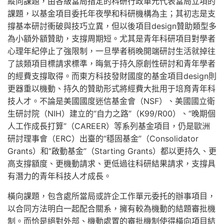
縱向課題，由各級當局指定的科研行政單元代表當局立項的
課題，以基金項目委托年夜學和科研機構為主；其初志是支
撐基本研討衝破與技巧立異，但以後項目design贊助類型多
為小額外額贊助，支撐周期短。尤其是青年科研項目對學者
心理年紀停止了強限制，一旦學者稍晚開端研討生活就掉往
了該類項目標請求標準，晦氣于持久原創性研討和青年學者
的經費支撐取得。而東方科技發財國度的基金項目design則
更器重以機動、持久的贊助形式將經費大批用于培育青年科
技人才。不論是美國國度迷信基金會（NSF）、美國國立衛
生研討院（NIH）建立的“自力之路”（K99/R00）、“晚期個
人工作成長打算”（CAREER）等系列基金項目，仍是歐洲
研討理事會（ERC）出臺的“穩固基金”（Consolidator
Grants）和“啟動基金”（Starting Grants）都以更持久、更
高支撐額度、更機動請求、更低過往科研結果請求，支撐具
有潛力的青年科技人才成長。
橫向課題，包含處所當局或許企工作單元委托的辦事項目，
以合同方法明白一起配合關系，擁有較為機動的結題審批機
制。而恰是絕對外部、機動處置的審批機制使得橫向項目結