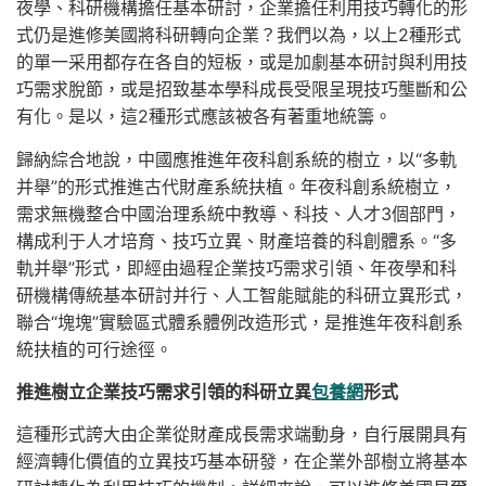
夜學、科研機構擔任基本研討，企業擔任利用技巧轉化的形
式仍是進修美國將科研轉向企業？我們以為，以上2種形式
的單一采用都存在各自的短板，或是加劇基本研討與利用技
巧需求脫節，或是招致基本學科成長受限呈現技巧壟斷和公
有化。是以，這2種形式應該被各有著重地統籌。
歸納綜合地說，中國應推進年夜科創系統的樹立，以“多軌
并舉”的形式推進古代財產系統扶植。年夜科創系統樹立，
需求無機整合中國治理系統中教導、科技、人才3個部門，
構成利于人才培育、技巧立異、財產培養的科創體系。“多
軌并舉”形式，即經由過程企業技巧需求引領、年夜學和科
研機構傳統基本研討并行、人工智能賦能的科研立異形式，
聯合“塊塊”實驗區式體系體例改造形式，是推進年夜科創系
統扶植的可行途徑。
推進樹立企業技巧需求引領的科研立異
包養網
形式
這種形式誇大由企業從財產成長需求端動身，自行展開具有
經濟轉化價值的立異技巧基本研發，在企業外部樹立將基本