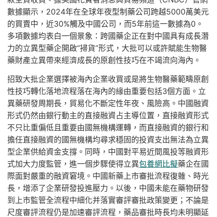
數據顯示，2024年在全球年夜型制藥公司跨越5000萬美元
的買賣中，近30%觸及中國公司，而5年前這一數據為0。
多項數據均表白一個景象：跨國藥企正在對中國具有成長潛
力的立異型藥企開啟“掃貨”形式，大批可以或許賦能生物醫
藥財產立異帶來經濟成長的原創性技巧在不竭流向海內。
招致大批企業選擇被海內企業收買或是將生物醫藥範疇原創
性技巧轉化落地流程落在海內的緣由重要包括3個方面。立
異藥研發周期長，貿易化不斷定性年夜、風險高。中國融資
形式仍然由銀行動主的直接融資占主導位置，直接融資形式
不只比重偏低且重要由國無機構運轉，而直接融資的銀行和
擔任直接融資的國無機構均尋求穩固的投資支出無法為立異
型企業供給資金支撐。同時，中國對平易近間風投等融資形
式加大力度監管，進一個步驟使得立異
包養網比擬
藥企在國
際面對嚴重的融資窘境。中國新藥上市審批流程復雜、時光
長，增添了企業研發投進壓力。以後，中國未能在藥物研發
到上市監管全流程中細化并落實審評審批政策變更；不論是
尺度審評流程仍是加速審評流程，藥品審批時長均未明顯延