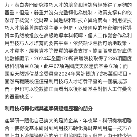
力，表白專門研究技巧人才的培育和培訓曾經獲得了足夠的
器重。但是，器重并沒有完整轉化為機制，政策支撐有的依
然浮于概況。從財產立異進級和科技立異角度看，利用型技
巧人才培養曾經愈發主要。但是，以後國度的年夜部門教導
資本仍然被投放在高級教導本科範疇，個人工作黌舍作為利
用型技巧人才培育的要害平臺，依然缺少包括可落地政策、
人才資本、經費資本等優質的要素支撐。據高職成長智庫供
給數據顯示，2024年全國170所高職院校取得了286項國度
級科研項目立項，此中67項為國度天然迷信基金立項；而
國度天然迷信基金委員會2024年累計贊助了約5萬個項目。
固然高職院校僅僅是利用技巧人才培養平臺的一個構成部
門，但也可以從數據正面看出以後科研基金對個人工作黌舍
的器重缺乏。
利用技巧轉化端與產學研經過歷程的朋分
產學研一體化自己誇大的是將企業、年夜學、科研機構相聯
合，使得從基本研討到利用技巧轉化為財產利用這一技巧立
異上中下流經過歷程的分工與協同對接。但是，由于缺少迷