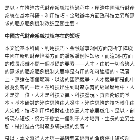
是以，在推進古代財產系統扶植過程中，厘清中國現行財產
系統在基本科研、利用技巧、金融辦事方面臨科技立異所需
求的體系體例機制改造至關主要。
中國古代財產系統扶植存在的短板
本文從基本科研、利用技巧、金融辦事3個方面剖析了障礙
中國在新興財產培養方面的體系體例性短板，而這3個方面
的成長都離不開一個基礎的要素——人才，由於一切合適人
的需求的體系體例機制大要率是有用的和可連續的。現實
上，無論在哪個範疇，以後的國際競爭，人才競爭都是此中
最為要害的一環。在科技出生到財產孕育的經過歷程中，人
才是第一位，人才是科技立異、科技發現、實際衝破的基
本。基本研討的迷信思惟由人發生，迷信思惟的技巧轉化由
人完成，技巧利用構成財產也依靠人才施展感化。是以，剖
析現存短板，努力于樹立一個利于人才培育、生長的立異生
態，是推進古代財產系統扶植的要害。
是以，本文將從人才這一基礎要素培育的角度停止短板剖