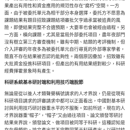
果產出有用性和資金應用的規范性存在“腐朽”空間。一方
面，由于被委托單元為相干部分本身選擇，委托方不愿意為
課題結果有題目招致課題結項審批欠亨過承當被追責的風
險，即便結果完整不合適預期，大要率也會被經由過程。另
一方面，橫向課題，尤其是當局外部委托項目，盡年夜部門
沒有樹立第三方審查機制。雖有中期、結題的考評機制，但
介入評審的年夜多為被委托單元自行尋覓的外部專家學者，
簡直不存在結果被否認的能夠性。兩個原因疊加，招致雖有
大批資金投進科研項目，但產出的有用結果絕對較少，科研
經費揮霍景象時有產生。
科研系統基本研討端和利用技巧端脫節
無論是從以後人才類聲譽稱號請求的人才界說，仍是從現有
科研項目請求的評審請求中都可以正面看出，中國對基本研
討與利用技巧研討器重水平的不服衡。如前所述，現在的人
才界說器重“帽子”，“帽子”又由過往項目、論文頒發等研討
結果來界說，頒發論文、做項目被同等于科研。這種認知是
存在偏頗的，論文產出并不完整同等于科研產出。以研討結