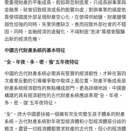
需重視財產的平衡成長，假如疏忽制造業，只成長辦事業與
金融業，就會招致經濟成長的脫實向虛；對辦事業的過度依
靠使得國度外部呈現財產空心化，在使得供給鏈、財產鏈懦
弱性加強的同時，失業供應缺乏，進而招致外部社會的不穩
固。同時，金融經濟的虛擬化，不竭制造“泡沫”異樣會醞釀
出新的經濟危機。
中國古代財產系統的基本特征
“全、年夜、多、密、強”五年夜特征
中國的古代財產系統必需具有堅實的經濟韌性，才幹在第四
次產業反動的引導權爭取中取得上風位置。財產平衡成長是
財產系統經濟韌性的焦點構成部門。更為詳細地說，中國要
構建的具有經濟韌性的古代財產系統應該表現“全、年夜、
多、密、強”五年夜特征。
“全”，誇大中國要扶植一個擁有完全完整生孩子體系的財產
系統。古代財產系統對年夜型經濟體和小型經濟體是分歧的
概念。盡管一切經濟體都需求財產的古代性，但小的經濟體