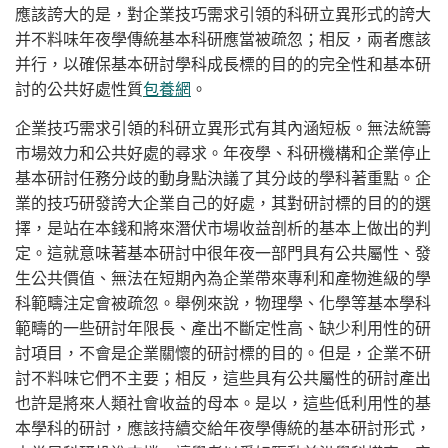
應該誇大的是，對企業技巧需求引領的科研立異形式的誇大
并不料味年夜學傳統基本科研應當被疏忽；相反，兩者應該
并行，以確保基本研討學科成長標的目的的完全性和基本研
討的公共好處性質
包養網
。
企業技巧需求引領的科研立異形式有其內涵短板。無法統籌
市場效力和公共好處的尋求。年夜學、科研機構和企業停止
基本研討任務分歧的動身點決議了其分歧的學科著重點。企
業的技巧研發誇大企業自己的好處，其對研討標的目的的選
擇，是站在本錢和將來潛伏市場收益剖析的基本上做出的判
定。這就意味著基本研討中很年夜一部門具有公共屬性、發
生公共價值、無法在短期內為企業帶來專利和產物進級的學
科範疇注定會被疏忽。舉例來說，物理學、化學等基本學科
範疇的一些研討年限長、產出不斷定性高、缺少利用性的研
討項目，不會是企業關懷的研討標的目的。但是，企業不研
討不料味它們不主要；相反，這些具有公共屬性的研討產出
也許是將來人類社會收益的母本。是以，這些低利用性的基
本學科的研討，應該持續交給年夜學傳統的基本研討形式，