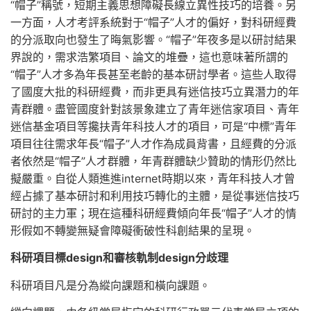
“帽子”稱號，短期主義思想障礙長線立異性技巧的培養。另
一方面，人才考評系統對于“帽子”人才的偏好，對科研經費
的分派取向也發生了晦氣影響。“帽子”年夜多是以研討結果
界說的，需求浩繁項目、論文的堆疊，這也意味著所謂的
“帽子”人才多為年長甚至老齡的基本研討學者。這些人取得
了國度大批的科研經費，而非更具有迷信技巧立異潛力的年
青群體。盡管國度針對該景象建立了青年迷信家項目、青年
迷信基金項目等攙扶青年科技人才的項目，可是“中標”青年
項目往往需求年長“帽子”人才作為成員背書，且經費的分派
者依然是“帽子”人才群體，年青群體缺少贊助的情形仍然比
擬嚴重。自從人類進進internet時期以來，青年科技人才曾
經占據了基本研討和利用技巧轉化的主體，是從事迷信技巧
研討的主力軍；現在這種科研經費傾向年長“帽子”人才的情
形假如不轉變無疑會障礙衝破性科創結果的呈現。
科研項目標design和審核軌制design分歧理
科研項目凡是分為縱向課題和橫向課題。