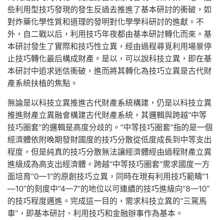
些利用型技巧發現的發生反過去推進了基本研討的衝破，如
對炸藥化學性質和道理的發明對化學學科研討的進獻。不
外，自二戰以后，利用技巧年夜都由基本研討轉化而來。基
本研討發生了實際和技巧性立異，經由過程尋覓利用場景停
止技巧轉化最后構成財產。是以，可以說科技立異，即在基
本研討中追求迷信衝破，進而將其轉化為技巧立異是古代財
產系統扶植的焦點。
無論是以科技立異推進古代財產系統構建，仍是以科技立異
推進財產立異融會構建古代財產系統，其邏輯與跨越“中等
技巧圈套”的邏輯是高度分歧的。“中等技巧圈套”指的是一個
經濟體依附晚期發財國度的技巧分散從低度成長到中等支出
程度，但是純真的技巧分散無法讓經濟體經由過程財產立異
進級成為高支出經濟體。跨越“中等技巧圈套”需求國度一方
面培育“0—1”的原創技巧立異，同時在現有利用技巧範疇“1
—10”的刻度中“4—7”的地位以可連續的技巧進級向“8—10”
的技巧程度邁進。完成這一目的，需求科技立異的“三駕馬
車”，即基本研討、利用技巧和金融辦事作為基本。