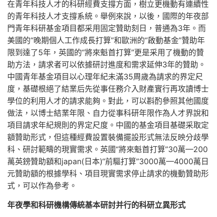
在青年科技人才的科研經費支撐方面，樹立更機動有連續性
的青年科技人才支撐系統。舉例來說，以後，國際的年夜部
門青年科研基金項目都采用固定贊助刻日，普通為3年。而
美國的“晚期個人工作成長打算”和歐洲的“啟動基金”贊助年
限到達了5年，英國的“將來魁首打算”更是采用了機動的贊
助方法，請求者可以依據研討進度和需求延伸3年的贊助。
中國青年基金項目以心理年紀未滿35周歲為請求的界定尺
度，基礎根絕了結業后先從事任務介入財產實行再攻讀博士
學位的利用人才的請求能夠。對此，可以斟酌參照其他國度
做法，以博士結業年限、自力從事科研年限作為人才界說和
項目請求年紀規則的界定尺度。中國的基金項目基礎采取定
額贊助形式，但這種經費設置裝備擺設形式無法反映分歧學
科、研討範疇的現實需求。英國“將來魁首打算”30萬—200
萬英鎊贊助額和japan(日本)“前驅打算”3000萬—4000萬日
元贊助額的根據學科、項目現實需求停止請求的機動贊助形
式，可以作為參考。
年夜學和科研機構傳統基本研討并行的科研立異形式