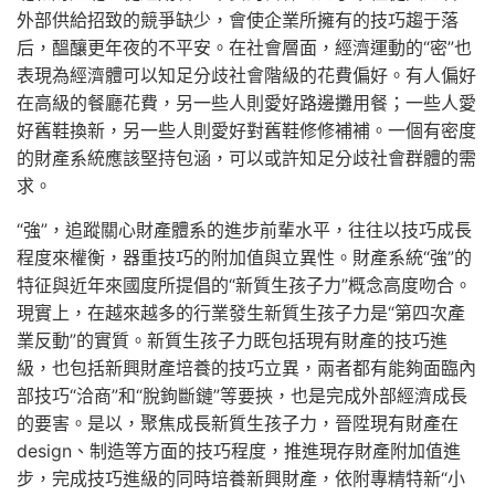
外部供給招致的競爭缺少，會使企業所擁有的技巧趨于落
后，醞釀更年夜的不平安。在社會層面，經濟運動的“密”也
表現為經濟體可以知足分歧社會階級的花費偏好。有人偏好
在高級的餐廳花費，另一些人則愛好路邊攤用餐；一些人愛
好舊鞋換新，另一些人則愛好對舊鞋修修補補。一個有密度
的財產系統應該堅持包涵，可以或許知足分歧社會群體的需
求。
“強”，追蹤關心財產體系的進步前輩水平，往往以技巧成長
程度來權衡，器重技巧的附加值與立異性。財產系統“強”的
特征與近年來國度所提倡的“新質生孩子力”概念高度吻合。
現實上，在越來越多的行業發生新質生孩子力是“第四次產
業反動”的實質。新質生孩子力既包括現有財產的技巧進
級，也包括新興財產培養的技巧立異，兩者都有能夠面臨內
部技巧“洽商”和“脫鉤斷鏈”等要挾，也是完成外部經濟成長
的要害。是以，聚焦成長新質生孩子力，晉陞現有財產在
design、制造等方面的技巧程度，推進現存財產附加值進
步，完成技巧進級的同時培養新興財產，依附專精特新“小