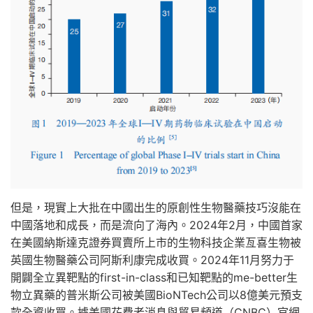
但是，現實上大批在中國出生的原創性生物醫藥技巧沒能在
中國落地和成長，而是流向了海內。2024年2月，中國首家
在美國納斯達克證券買賣所上市的生物科技企業亙喜生物被
英國生物醫藥公司阿斯利康完成收買。2024年11月努力于
開闢全立異靶點的first-in-class和已知靶點的me-better生
物立異藥的普米斯公司被美國BioNTech公司以8億美元預支
款全資收買。據美國花費者消息與貿易頻道（CNBC）官網