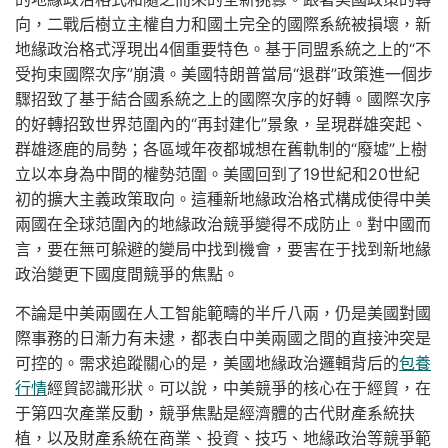
向，二戰后樹立主權自力和國土完全的國際系統被損壞，新
地緣政治格式浮現出4個重要特色。基于同盟系統之上的“不
受拘束國際次序”崩潰。美國特朗普當局“退群”政策進一個步
驟招致了基于結合國系統之上的國際次序的好轉。國際次序
的好轉招致世界范圍內的“再封建化”景象，呈現群雄突起、
群雄逐鹿的局勢；各區域年夜都城想在舊軌制的“廢墟”上樹
立以本身為中間的權勢范圍。美國回到了19世紀和20世紀
初的擴大主義政策取向。這種新地緣政治格式構成使得中美
兩國在全球范圍內的地緣政治競爭變得不成防止。對中國而
言，要在無可躲避的變局中找到機會，要害在于找到新地緣
政治變更下國度間競爭的焦點。
不論是中美兩國在人工智能範疇的半斤八兩，仍是美國對國
際事務的日漸力有未逮，都表白中美兩國之間的直接沖突是
可控的。需求追蹤關心的是，美國地緣政治邏輯背后的
包養
行情
經貿認識形狀。可以說，中美競爭的核心在于經貿，在
于第四次產業反動，競爭焦點是經濟體的古代財產系統扶
植，以及財產系統在商業、投資、技巧、地緣政治等競爭範