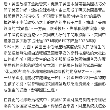
后，美國放松了金融管束，促進了美國本錢帶著美國技巧分
開了美國外鄉，流向全球各地。由此形成了明天美國盡管占
據著世界的前沿技巧，但現實下面臨著“往產業化”的局勢；
掉往基于中低端技巧之上的財產的生孩子才能，構成了美國
經濟的“致命傷”。一方面，跟著技巧、失業和稅收流掉，美
國中產範圍敏捷減少。美國皮尤研討中間數據顯示，美國中
產家庭多少數字占比從1971年的61%下降至2023年的
51%。另一方面，美國因中低端產物高度依靠入口所發生的
商業逆差無法經由過程觸及國度平安的高科技產物的大批出
口停止均衡。隨之發生的商業不服衡成為美國特朗普及左翼
平易近粹突起的經濟社會本源，也是現在特朗普當局采取
“休克療法”向全球列國施加高額關稅的動身點之一。可是，
一旦某國應用關稅來處理這一題目，若國際缺少相干產物的
生孩子才能，就會轉而招致國際呈現缺乏經濟景象，進而形
成嚴重的通脹，影響國民生涯。
在變更的地緣政治格式中，英國和美國財產成長的汗青經驗
賜與的啟發顯得更為主要。歸納綜合來說，財產系統扶植必