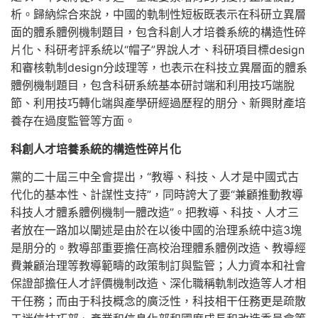
析。歸納綜合來說，中國的軌制性短板既表示在科研立異層
面的體系體例機制題目，包含科創人才培養系統的構造性碎
片化、科研考評系統以“帽子”界說人才、科研項目標design
和審核軌制design分歧理等，也表示在科技立異層面的體系
體例機制題目，包含科研系統基本研討端和利用技巧端脫
節、利用技巧轉化端與產學研經過歷程的朋分、新興財產培
養存在過度監管等方面。
科創人才培養系統的構造性碎片化
黨的二十屆三中全會提出，“教導、科技、人才是中國式古
代化的基本性、計謀性支持”，同時誇大了要“兼顧推動教導
科技人才體系體例機制一體改造”。把教導、科技、人才三
者放在一路加以闡述是由於在以後中國的治理系統中這3塊
是朋分的。教導部重要擔任高校治理體系體例改造、教導經
費兼顧治理等教導範疇的政策制訂與監管；人力資本和社會
保證部擔任人才評價機制改造、深化職稱軌制改造等人才相
干任務；而由于科技概念的廣泛性，科技相干任務更是疏散