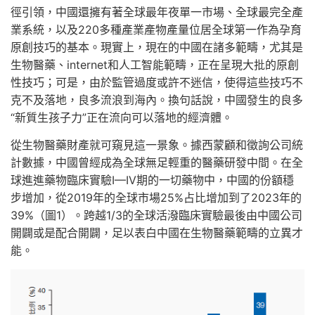
徑引領，中國還擁有著全球最年夜單一市場、全球最完全產
業系統，以及220多種產業產物產量位居全球第一作為孕育
原創技巧的基本。現實上，現在的中國在諸多範疇，尤其是
生物醫藥、internet和人工智能範疇，正在呈現大批的原創
性技巧；可是，由於監管過度或許不迷信，使得這些技巧不
克不及落地，良多流浪到海內。換句話說，中國發生的良多
“新質生孩子力”正在流向可以落地的經濟體。
從生物醫藥財產就可窺見這一景象。據西蒙顧和徵詢公司統
計數據，中國曾經成為全球無足輕重的醫藥研發中間。在全
球進進藥物臨床實驗I—IV期的一切藥物中，中國的份額穩
步增加，從2019年的全球市場25%占比增加到了2023年的
39%（圖1）。跨越1/3的全球活潑臨床實驗最後由中國公司
開闢或是配合開闢，足以表白中國在生物醫藥範疇的立異才
能。