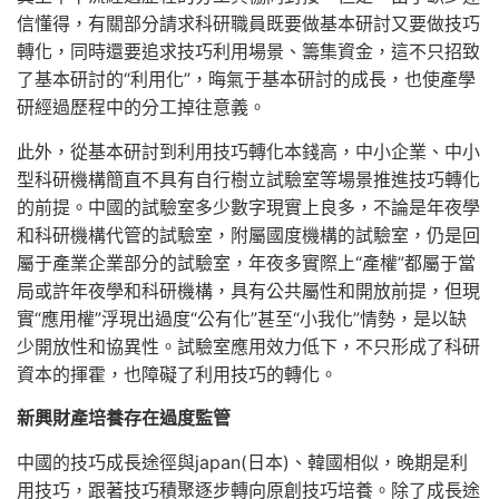
信懂得，有關部分請求科研職員既要做基本研討又要做技巧
轉化，同時還要追求技巧利用場景、籌集資金，這不只招致
了基本研討的“利用化”，晦氣于基本研討的成長，也使產學
研經過歷程中的分工掉往意義。
此外，從基本研討到利用技巧轉化本錢高，中小企業、中小
型科研機構簡直不具有自行樹立試驗室等場景推進技巧轉化
的前提。中國的試驗室多少數字現實上良多，不論是年夜學
和科研機構代管的試驗室，附屬國度機構的試驗室，仍是回
屬于產業企業部分的試驗室，年夜多實際上“產權”都屬于當
局或許年夜學和科研機構，具有公共屬性和開放前提，但現
實“應用權”浮現出過度“公有化”甚至“小我化”情勢，是以缺
少開放性和協異性。試驗室應用效力低下，不只形成了科研
資本的揮霍，也障礙了利用技巧的轉化。
新興財產培養存在過度監管
中國的技巧成長途徑與japan(日本)、韓國相似，晚期是利
用技巧，跟著技巧積聚逐步轉向原創技巧培養。除了成長途