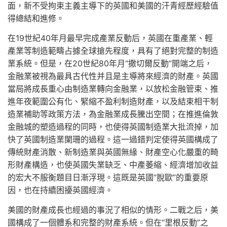
面，新不受拘束主義主導下的英國和美國的汗青經歷經驗值
得總結和進修。
在19世紀40年月最早完成產業反動后，英國在重產業、輕
產業等制造範疇占據全球搶先程度，具有了絕對完整的制造
業系統。但是，在20世紀80年月“撒切爾反動”開端之后，
金融業被視為最具古代性并且是主導將來經濟的財產。英國
當局將成長重心由制造業轉向金融業，以放松金融管束、推
進年夜範圍公有化、緊縮不盈利制造財產，以及結束相干制
造業補助等政策方法，為金融業成長騰出空間；在推進倫敦
金融城的塑造過程的同時，也使得英國制造業大批流掉，加
快了英國制造業闌珊的過程。這一過錯判定使得英國構成了
傳統財產消散、新制造業與英國無緣、財產空心化嚴重的畸
形財產構造，也使英國失業缺乏、中產萎縮、經濟增加收益
的宏大不服衡題目日漸浮現。這既是英國“脫歐”的重要原
因，也在持續困擾英國經濟。
美國的財產成長也經過的事況了相似的情形。二戰之后，美
國構成了一個體系和完整的財產系統。但在“里根反動”之