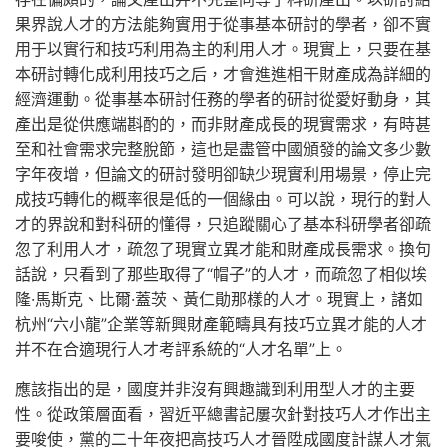
果界說人才的方法能夠實用于從事基本研討的學者，卻不實
用于以實行和技巧利用為主的利用人才。現實上，只要在基
本研討轉化成利用技巧之后，才會進進相干財產成為詳細的
經濟運動。從事基本研討任務的學者的研討從愛好動身，其
產出是從供應端斟酌的，而非財產成長的現實需求，有時甚
至和社會需求完整脫節，這也是盡管中國頒發的論文多少數
字年夜增，但論文的研討發明卻缺少現實利用場景，停止完
成技巧轉化的概率很是低的一個緣由。可以說，現行的對人
才的界說和對科研的懂得，只追蹤關心了基本科研學者卻疏
忽了利用人才，疏忽了現實立異才能和財產成長需求。換句
話說，只看到了那些取得了“帽子”的人才，而疏忽了相似埃
隆·馬斯克、比爾·蓋茨、黃仁勛那樣的人才。現實上，諸如
杭州“六小龍”企業等新興財產範疇具有技巧立異才能的人才
并不在合適現行人才考評系統的“人才名單”上。
應該指出的是，國度并非沒有興趣識到利用型人才的主要
性。從政策層面看，習近平總書記屢次針對技巧人才作出主
要唆使，黨的二十年夜把高技巧人才晉陞成國度計謀人才氣