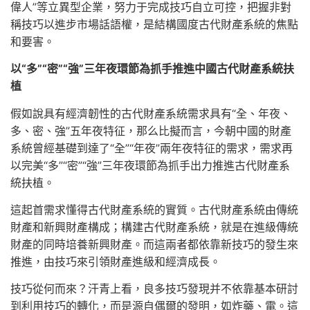
偉人”等立異型企業，努力于完成技巧自立可控，把握非對
稱技巧以進步市場話語權，是結構國度古代財產系統的焦點
和要害。
以“多”“密”“強”三年夜環節為抓手推進中國古代財產系統扶
植
假如說具有經濟韌性的古代財產系統需求具有“全、年夜、
多、密、強”五年夜特征，那么比擬而言，今朝中國的財產
系統曾經基礎到達了“全”“年夜”兩年夜特征的需求，需求再
以完美“多”“密”“強”三年夜環節為抓手出力推進古代財產系
統扶植。
這起首需求懂得古代財產系統的實質。古代財產系統由傳統
財產和新興財產構成；構建古代財產系統，就是在進級傳統
財產的同時培養新興財產。而這兩者都依靠新技巧的發生來
推進，由技巧來引領財產進級和經濟成長。
技巧從何而來？汗青上看，良多技巧發現并不依靠基本研討
到利用技巧的轉化，而是源自偶爾的發明，如炸藥、電。這