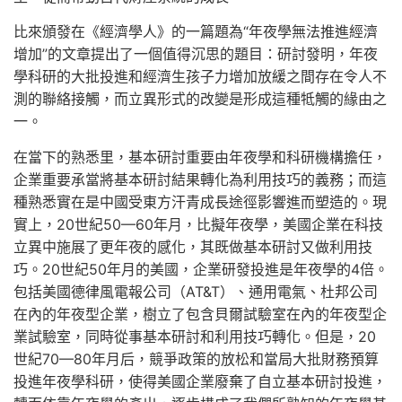
比來頒發在《經濟學人》的一篇題為“年夜學無法推進經濟
增加”的文章提出了一個值得沉思的題目：研討發明，年夜
學科研的大批投進和經濟生孩子力增加放緩之間存在令人不
測的聯絡接觸，而立異形式的改變是形成這種牴觸的緣由之
一。
在當下的熟悉里，基本研討重要由年夜學和科研機構擔任，
企業重要承當將基本研討結果轉化為利用技巧的義務；而這
種熟悉實在是中國受東方汗青成長途徑影響進而塑造的。現
實上，20世紀50—60年月，比擬年夜學，美國企業在科技
立異中施展了更年夜的感化，其既做基本研討又做利用技
巧。20世紀50年月的美國，企業研發投進是年夜學的4倍。
包括美國德律風電報公司（AT&T）、通用電氣、杜邦公司
在內的年夜型企業，樹立了包含貝爾試驗室在內的年夜型企
業試驗室，同時從事基本研討和利用技巧轉化。但是，20
世紀70—80年月后，競爭政策的放松和當局大批財務預算
投進年夜學科研，使得美國企業廢棄了自立基本研討投進，