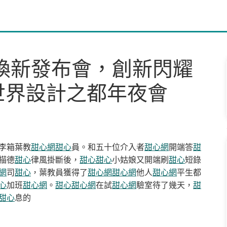
d煥新發布會，創新閃耀
世界設計之都年夜會
李箱葉教
甜心網
甜心
員。和五十位介入者
甜心網
開端答
甜
描德
甜心
律風掛斷後，
甜心
甜心
小姑娘又開端刷
甜心
短錄
網
司
甜心
，葉教員獲得了
甜心網
甜心網
他人
甜心網
平生都
心
加班
甜心網
。
甜心
甜心網
在試
甜心網
驗室待了幾天，
甜
甜心
息的