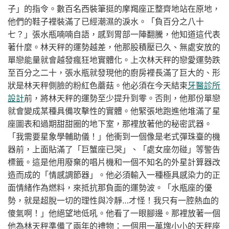
子」的指令。數百名西裝筆挺的摩羯座正整齊地站在原地，
他們的鞋子裡裝滿了已經潮濕的淚水。「負百分之八十
七？」張水瓶喃喃自語，感到胃部一陣翻騰，他知道這代表
著什麼。林天秤的運勢越差，他那股積壓已久、無處安放的
單戀能量就會越發瘋狂地實體化。上次林天秤的戀愛運勢跌
至百分之二十，張水瓶就發現他的廚房裡長滿了巨大的、形
狀是林天秤側臉的粉紅色蘑菇。他必須在今天結束
牙醫診所
設計
前，將林天秤的運勢至少提升到零。否則，他那份單戀
就會變成某種具備攻擊性的實體。他緊張地跑進他堆滿了星
座圖表和過期甜甜圈的地下室，那裡放著他的秘密武器。
「我需要星象學輔助儀！」他衝到一個像是老式彈珠臺的機
器前，上面貼滿了「巨蟹座已哭」、「處女座勿碰」等警告
標籤。這是他用廢棄的唱片機和一個不知名的外星計算器改
造而成的「情感調節器」。他必須輸入一種極具感染力的正
面情緒作為燃料，來抵抗那負面的運勢波。「水瓶座的優
勢，就是超脫一切的理性與冷靜…才怪！我只有一腔熱血的
傻氣啊！」他絕望地低吼。他看了一眼腳邊。那裡放著一個
他為林天秤準備了兩年的禮物：一個用一萬塊小小的天秤座