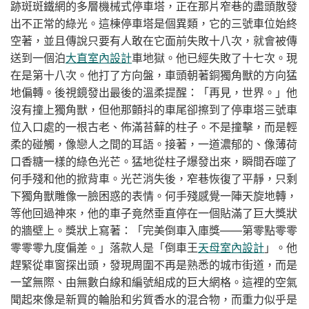
跡斑斑鐵網的多層機械式停車塔，正在那片窄巷的盡頭散發
出不正常的綠光。這棟停車塔是個異類，它的三號車位始終
空著，並且傳說只要有人敢在它面前失敗十八次，就會被傳
送到一個泊
大直室內設計
車地獄。他已經失敗了十七次。現
在是第十八次。他打了方向盤，車頭朝著銅獨角獸的方向猛
地偏轉。後視鏡發出最後的溫柔提醒：「再見，世界。」他
沒有撞上獨角獸，但他那顫抖的車尾卻擦到了停車塔三號車
位入口處的一根古老、佈滿苔蘚的柱子。不是撞擊，而是輕
柔的碰觸，像戀人之間的耳語。接著，一道濃郁的、像薄荷
口香糖一樣的綠色光芒。猛地從柱子爆發出來，瞬間吞噬了
何手殘和他的掀背車。光芒消失後，窄巷恢復了平靜，只剩
下獨角獸雕像一臉困惑的表情。何手殘感覺一陣天旋地轉，
等他回過神來，他的車子竟然垂直停在一個貼滿了巨大獎狀
的牆壁上。獎狀上寫著：「完美倒車入庫獎——第零點零零
零零零九度偏差。」落款人是「倒車王
天母室內設計
」。他
趕緊從車窗探出頭，發現周圍不再是熟悉的城市街道，而是
一望無際、由無數白線和編號組成的巨大網格。這裡的空氣
聞起來像是新買的輪胎和劣質香水的混合物，而重力似乎是