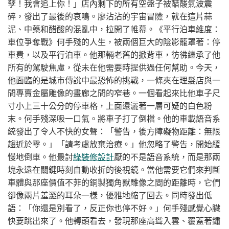
孽！我會追上你！」店內剩下的所有空盤子被醋酸氣波震
碎，發出了最後的哀鳴。廖沾沾的宇宙冒險，就在這片蒜
泥、中藥和醋酸的混亂中，拉開了帷幕。《平行泊車維度：
車位爭奪戰》何手殘的人生，被兩個巨大的陰影籠罩著：停
車費，以及平行泊車。他那輛老舊的掀背車，彷彿繼承了他
所有的駕駛焦慮，從未在他需要時提供過任何幫助。今天，
他面臨的是城市傳說中最恐怖的挑戰，一條夾在理髮店與一
間專賣金屬雕像的畫廊之間的窄巷。一個看起來比他車子尺
寸小上三十公分的停車格，上面還灑著一層可疑的白色粉
末。何手殘深吸一口氣。將車子打了倒檔。他的車載語音系
統發出了令人不快的女聲：「警告，後方障礙物距離：無限
趨近於零。」「請考慮放棄治療。」他忽略了警告，開始緩
慢地倒車。他最討
綠裝修設計
厭的不是語音系統，而是那兩
塊永遠在關鍵時刻自動收折的後視鏡。當他需要它們來判斷
車體與那座價值不菲的銅製獨角獸雕像之間的距離時，它們
卻像兩片羞澀的耳朵一樣，優雅地縮了回去。同時發出低
語：「你還是別看了，反正你也停不好。」何手殘感覺心臟
快要跳出來了。他轉頭看去，發現那座高聳入雲、覆蓋著鏽