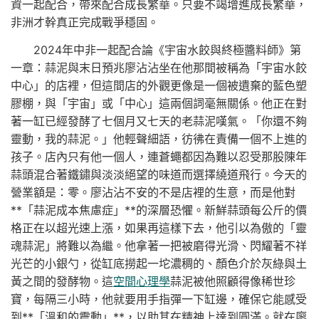
資一起配合，帶來配合成長繁華。只要不竭增進成長繁華，
非洲才幹真正完成戰爭穩固。
2024年中非一起配合論《宇宙水餃與終極醬料師》第
一章：蒜泥與末日預兆廖沾沾坐在他那間被稱為「宇宙水餃
中心」的店裡，但這間店的外觀更像是一個被遺棄的藍色塑
膠棚，與「宇宙」或「中心」這兩個詞毫無關係。他正在對
著一缸已經發酵了七個月又七天的老蒜泥嘆氣。「你還不夠
靈動，我的蒜泥。」他輕聲細語，彷彿在責備一個不上進的
孩子。店內只有他一個人，連蒼蠅都因為難以忍受那股陳年
蒜頭混合著鐵鏽與淡淡絕望的味道而選擇繞道飛行。今天的
營業額是：零。廖沾沾不安的不是店裡的生意，而是他對
**「蒜泥成本焦慮症」**的深層恐懼。新鮮蒜頭每公斤的價
格正在以超光速上漲，如果再這樣下去，他引以為傲的「靈
魂蒜泥」將難以為繼。他拿著一把被磨得光滑、閃耀著不祥
光芒的小銀勺，從缸底撈起一坨濃稠的、顏色介於灰綠與土
黃之間的發酵物。這
空間心理學
蒜泥被他照顧得像稀世珍
寶，每隔三小時，他就要用手指彈一下缸邊，確保它能感受
到**「溫和的震動」**，以助其在精神上達到圓滿。就在廖