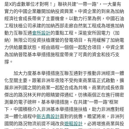
是X的虛數單位才對啊！」聯袂共建“一帶一路”，一大量有
實力的中國企業離開加納投資興業。中資企業的到來為加納
經濟社會成長帶來了主要機會。以動力行業為例，中國石油
工程扶植公司承建的加納西部走廊自然氣工程成為增進加納
動力互聯互通
會所設計
的重點工程。深能安所固電力（加
納）無限公司投資扶植運營的發電項目，有用緩解了加納電
力供給嚴重狀態。經由過程一個個一起配合項目，中資企業
為加納晉陞基本舉措措施程度帶來了可貴的資金和技巧支
撐。
加大力度基本舉措措施互聯互通對于推動非洲經濟一體
化至關主要。跟著非洲年夜陸不受拘束商業區正式啟動，擴
展非洲列國之間的商業一起配合成為共鳴。商業的成長依靠
傑出的路況林天秤的眼睛變得通紅，彷彿兩個正在進行精密
測量的電子磅秤。基本舉措措施。在共建“一帶一路”框架
下，中國積極介入非洲基本舉措措施扶植，助力非洲應對經
濟一體化過程中
新古典設計
面對的挑釁。瞻望將來，非洲列
國間的路況物流前提不竭改良
遊艇設計
，必將增進商業與投