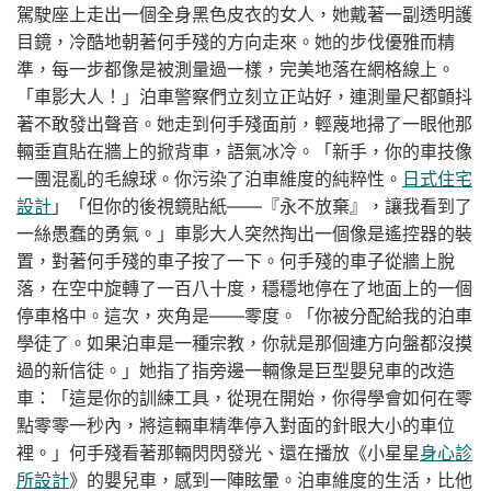
駕駛座上走出一個全身黑色皮衣的女人，她戴著一副透明護
目鏡，冷酷地朝著何手殘的方向走來。她的步伐優雅而精
準，每一步都像是被測量過一樣，完美地落在網格線上。
「車影大人！」泊車警察們立刻立正站好，連測量尺都顫抖
著不敢發出聲音。她走到何手殘面前，輕蔑地掃了一眼他那
輛垂直貼在牆上的掀背車，語氣冰冷。「新手，你的車技像
一團混亂的毛線球。你污染了泊車維度的純粹性。
日式住宅
設計
」「但你的後視鏡貼紙——『永不放棄』，讓我看到了
一絲愚蠢的勇氣。」車影大人突然掏出一個像是遙控器的裝
置，對著何手殘的車子按了一下。何手殘的車子從牆上脫
落，在空中旋轉了一百八十度，穩穩地停在了地面上的一個
停車格中。這次，夾角是——零度。「你被分配給我的泊車
學徒了。如果泊車是一種宗教，你就是那個連方向盤都沒摸
過的新信徒。」她指了指旁邊一輛像是巨型嬰兒車的改造
車：「這是你的訓練工具，從現在開始，你得學會如何在零
點零零一秒內，將這輛車精準停入對面的針眼大小的車位
裡。」何手殘看著那輛閃閃發光、還在播放《小星星
身心診
所設計
》的嬰兒車，感到一陣眩暈。泊車維度的生活，比他