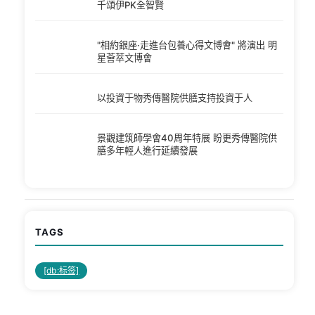
千頌伊PK全智賢
"相約銀座·走進台包養心得文博會" 將演出 明
星薈萃文博會
以投資于物秀傳醫院供膳支持投資于人
景觀建筑師學會40周年特展 盼更秀傳醫院供
膳多年輕人進行延續發展
TAGS
[db:标签]