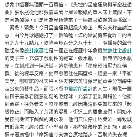
想象中還要無理頭一百萬倍。《失控的星座運勢與單戀狂想
曲》張水瓶從他那張覆蓋著七層舊報紙的單人床上驚醒，不
是因為鬧鐘，而是因為屋頂傳來了一陣震耳欲聾的廣播聲。
「緊急！緊急！今日星座運勢超級大修正！所有天秤座請注
意！由於月球剛剛打了一個噴嚏，您的戀愛機率從昨日的百
分之九十九點九，陡降至負百分之八十七！」廣播員的聲音
聽起來像
設計家豪宅
是一個正在經歷中年危機
樂齡住宅設計
的雙子座，充滿了戲劇性的絕望。張水瓶，一個典型的水瓶
座，立刻感到一陣恐慌，這是他患有「星座預報壓力症候
群」後的標準反應。他單戀著住在隔壁棟、經營一家「平衡
美學」咖啡館的林天秤。林天秤完美得像是從黃金分割線中
走出來的藝術品。而張水瓶
中醫診所設計
的人生，則像一團
被獅子座暴君隨意亂踢的毛線球，充滿了混亂與錯位。他衝
到窗邊，往外看去。整座城市已經因為這個突如其來的「超
級修正」而陷入了荒謬的混亂。街道上的雙魚座們，開始不
受控制地流下鹹鹹的海水淚，他們無法停止地哭泣，導致城
市低窪處已經形成了小型潟湖。那些摩羯座的上班族，嚴格
遵守著廣播中「摩羯座今天適合原地踏步，否則將失去襪