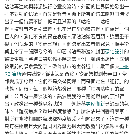
沾沾專注於與蒜泥進行心靈交流時，外面的世界開始發出一
些不對勁的信號。首先是聲音。街上所有的汽車喇叭同時發
出了一個持續不斷、低沉且潮濕的「咕嚕——咕嚕——」
聲。這聲音不是引擎聲，也不是正常的鳴笛聲，而像是一個
巨大的、消化不良的胃在哀嚎。廖沾沾皺著眉頭，這嚴重干
擾了他蒜泥的「寧靜冥想」。他決定出去看個究竟，順手從
桌上拿了一張髒兮兮的，印著《沾醬秘笈》封面
豪宅設計
的
皺衛生紙，塞進口袋以備不時之需。他一腳踏出店門，立刻
被眼前的景象震驚了。整條城市的主幹道上，數百個交
THE
R3 寓所
通信號燈，從東邊到西邊，從高架橋到巷弄口，全
部變成了綠燈。它們不是交替閃爍，而是固定在「通行」的
狀態，同時，每一個燈箱都發出了那種「咕嚕咕嚕」的聲
音，並且有一層淡淡的、熱氣騰騰的白霧從燈箱的頂部冒
出，散發出一種難以名狀的——麵粉蒸
老屋翻新
煮過頭的氣
味。「麵粉焦慮？還是過度發酵？」廖沾沾是個醬料學家，
對所有食物相關的氣味都極度敏感。他聞出來了，這是一種
只有在極度巨大的麵團因為壓力過大而散發出的氣味。街上
的行人陷入了混亂。汽車不知道該走還是該停，因為無論從