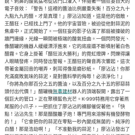
銳、刺鼻的酸氣猛地從店門口灌入，伴隨著一個狂妄自大的
電子音效：「警告！這裡的醬油比例嚴重失衡！百分之九十
九點九九的醋，才是真理！」廖沾沾知道，這是他的宿敵，
王醋狂，已經找上門了。他的宇宙冒險，被迫從他對蒜泥的
焦慮中，正式開始了。一個狂妄的影子佔滿了那扇被撞破的
牆門邊緣，光線一瞬間被極端的酸氣扭曲。一個閃閃發光、
像醋罐的機器人緩緩漂浮進來，它的底座還不斷噴射著白色
醋霧。它身上掛著「醋狂派大勝利」的霓虹燈牌，閃爍得讓
人眼睛發疼，同時發出警報。王醋狂的聲音再次響起，這次
帶著金屬回音的嘲弄，刺耳得像是磨砂紙。「廖沾沾！你那
充滿腐敗氣味的蒜泥，是對醬料學的侮辱！必須淨化！」
「你將為你那百分之五的醬油，以及百分之九十五的邪惡蒜
頭付出代價！」醋罐機
無毒建材
器人的頂端裂開，露出了一
個巨大的管口，正在聚積藍色光芒。K-999特務用它穿著燕
尾服的小爪子，一把抓住了廖沾沾的褲腳催促著他。「快
點！沾沾先生！那是醋酸離子炮！專門用來溶解有機發酵物
的！」「它會把你的蒜泥在零點一秒內變成無菌的、純淨的
白醋！那是浩劫啊！」「不准動我的蒜泥！」廖沾沾發出了