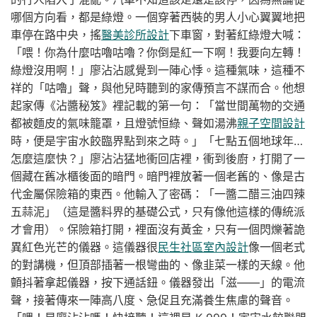
哪個方向看，都是綠燈。一個穿著西裝的男人小心翼翼地把
車停在路中央，搖
醫美診所設計
下車窗，對著紅綠燈大喊：
「喂！你為什麼咕嚕咕嚕？你倒是紅一下啊！我要向左轉！
綠燈沒用啊！」廖沾沾感覺到一陣心悸。這種氣味，這種不
祥的「咕嚕」聲，與他兒時聽到的家傳預言不謀而合。他想
起家傳《沾醬秘笈》裡記載的第一句：「當世間萬物的交通
都被麵皮的氣味籠罩，且燈號恒綠、聲如湯沸
親子空間設計
時，便是宇宙水餃臨界點到來之時。」「七點五個地球年…
怎麼這麼快？」廖沾沾猛地衝回店裡，衝到後廚，打開了一
個藏在舊冰櫃後面的暗門。暗門裡放著一個老舊的、像是古
代金屬保險箱的東西。他輸入了密碼：「一醬二醋三油四辣
五蒜泥」（這是醬料界的基礎公式，只有像他這樣的傳統派
才會用）。保險箱打開，裡面沒有黃金，只有一個閃爍著詭
異紅色光芒的儀器。這儀器很
民生社區室內設計
像一個老式
的對講機，但頂部插著一根彎曲的、像韭菜一樣的天線。他
顫抖著拿起儀器，按下通話鈕。儀器發出「滋——」的電流
聲，接著傳來一陣高八度、急促且充滿養生焦慮的聲音。