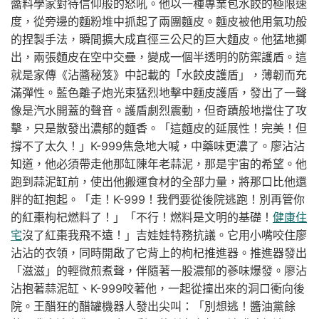
醬料學家對待信仰般的怒吼。他以一種專業包水餃的極限速
度，從旁邊的麵粉堆中抓起了兩團麵皮。麵皮被他用氣功般
的捏製手法，瞬間擴大成直徑三公尺的巨大麵皮。他猛地擲
出，兩張麵皮在空中交疊，變成一個半透明的防禦護盾。這
就是家傳《沾醬秘笈》中記載的「水餃皮護盾」，薄韌而充
滿彈性。藍色離子炮光束猛烈地擊中麵皮護盾，發出了一聲
像是汽水開蓋的聲音。護盾劇烈震動，但奇蹟般地擋住了攻
擊，只是散發出濃郁的麵香。「這麵皮的延展性！完美！但
撐不了太久！」K-999焦急地大喊，中藥味更濃了。廖沾沾
知道，他必須帶走他那缸陳年老蒜泥，那是宇宙的希望。他
跑到蒜泥缸前，使出他搬運食材的全部力量，將那口比他還
胖的缸抱起。「走！K-999！我們要從後院逃跑！別再管你
的紅棗枸杞燃料了！」「不行！燃料是文明的基礎！
健康住
宅
沒了紅棗我飛不遠！」吉娃娃特務抗議。它用小嘴咬住廖
沾沾的衣領，同時開啟了它背上的枸杞推進器。推進器發出
「滋滋」的輕微煎煮聲，伴隨著一股濃郁的蔘味爆發。廖沾
沾抱著蒜泥缸、K-999咬著他，一起從撞出來的洞口衝向後
院。王醋狂的醋罐機器人發出尖叫：「別想逃！醬油黨餘