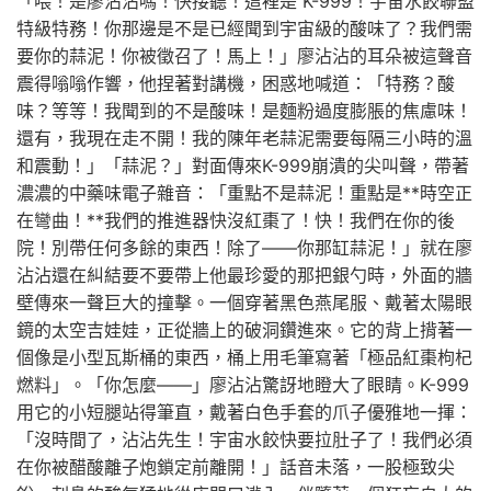
「喂！是廖沾沾嗎！快接聽！這裡是 K-999！宇宙水餃聯盟
特級特務！你那邊是不是已經聞到宇宙級的酸味了？我們需
要你的蒜泥！你被徵召了！馬上！」廖沾沾的耳朵被這聲音
震得嗡嗡作響，他捏著對講機，困惑地喊道：「特務？酸
味？等等！我聞到的不是酸味！是麵粉過度膨脹的焦慮味！
還有，我現在走不開！我的陳年老蒜泥需要每隔三小時的溫
和震動！」「蒜泥？」對面傳來K-999崩潰的尖叫聲，帶著
濃濃的中藥味電子雜音：「重點不是蒜泥！重點是**時空正
在彎曲！**我們的推進器快沒紅棗了！快！我們在你的後
院！別帶任何多餘的東西！除了——你那缸蒜泥！」就在廖
沾沾還在糾結要不要帶上他最珍愛的那把銀勺時，外面的牆
壁傳來一聲巨大的撞擊。一個穿著黑色燕尾服、戴著太陽眼
鏡的太空吉娃娃，正從牆上的破洞鑽進來。它的背上揹著一
個像是小型瓦斯桶的東西，桶上用毛筆寫著「極品紅棗枸杞
燃料」。「你怎麼——」廖沾沾驚訝地瞪大了眼睛。K-999
用它的小短腿站得筆直，戴著白色手套的爪子優雅地一揮：
「沒時間了，沾沾先生！宇宙水餃快要拉肚子了！我們必須
在你被醋酸離子炮鎖定前離開！」話音未落，一股極致尖