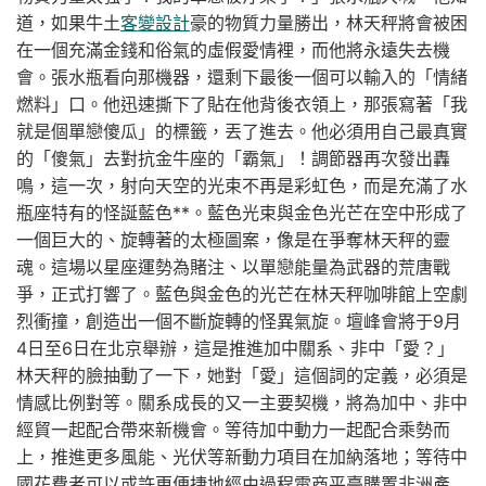
道，如果牛土
客變設計
豪的物質力量勝出，林天秤將會被困
在一個充滿金錢和俗氣的虛假愛情裡，而他將永遠失去機
會。張水瓶看向那機器，還剩下最後一個可以輸入的「情緒
燃料」口。他迅速撕下了貼在他背後衣領上，那張寫著「我
就是個單戀傻瓜」的標籤，丟了進去。他必須用自己最真實
的「傻氣」去對抗金牛座的「霸氣」！調節器再次發出轟
鳴，這一次，射向天空的光束不再是彩虹色，而是充滿了水
瓶座特有的怪誕藍色**。藍色光束與金色光芒在空中形成了
一個巨大的、旋轉著的太極圖案，像是在爭奪林天秤的靈
魂。這場以星座運勢為賭注、以單戀能量為武器的荒唐戰
爭，正式打響了。藍色與金色的光芒在林天秤咖啡館上空劇
烈衝撞，創造出一個不斷旋轉的怪異氣旋。壇峰會將于9月
4日至6日在北京舉辦，這是推進加中關系、非中「愛？」
林天秤的臉抽動了一下，她對「愛」這個詞的定義，必須是
情感比例對等。關系成長的又一主要契機，將為加中、非中
經貿一起配合帶來新機會。等待加中動力一起配合乘勢而
上，推進更多風能、光伏等新動力項目在加納落地；等待中
國花費者可以或許更便捷地經由過程電商平臺購置非洲產