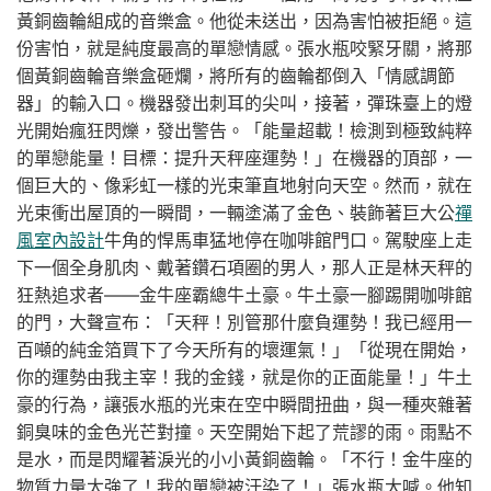
黃銅齒輪組成的音樂盒。他從未送出，因為害怕被拒絕。這
份害怕，就是純度最高的單戀情感。張水瓶咬緊牙關，將那
個黃銅齒輪音樂盒砸爛，將所有的齒輪都倒入「情感調節
器」的輸入口。機器發出刺耳的尖叫，接著，彈珠臺上的燈
光開始瘋狂閃爍，發出警告。「能量超載！檢測到極致純粹
的單戀能量！目標：提升天秤座運勢！」在機器的頂部，一
個巨大的、像彩虹一樣的光束筆直地射向天空。然而，就在
光束衝出屋頂的一瞬間，一輛塗滿了金色、裝飾著巨大公
禪
風室內設計
牛角的悍馬車猛地停在咖啡館門口。駕駛座上走
下一個全身肌肉、戴著鑽石項圈的男人，那人正是林天秤的
狂熱追求者——金牛座霸總牛土豪。牛土豪一腳踢開咖啡館
的門，大聲宣布：「天秤！別管那什麼負運勢！我已經用一
百噸的純金箔買下了今天所有的壞運氣！」「從現在開始，
你的運勢由我主宰！我的金錢，就是你的正面能量！」牛土
豪的行為，讓張水瓶的光束在空中瞬間扭曲，與一種夾雜著
銅臭味的金色光芒對撞。天空開始下起了荒謬的雨。雨點不
是水，而是閃耀著淚光的小小黃銅齒輪。「不行！金牛座的
物質力量太強了！我的單戀被汙染了！」張水瓶大喊。他知