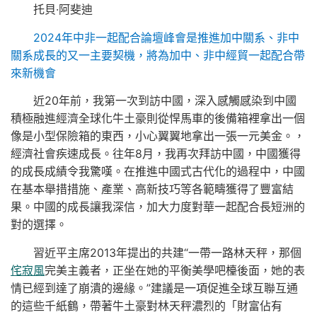
托貝·阿斐迪
2024年中非一起配合論壇峰會是推進加中關系、非中
關系成長的又一主要契機，將為加中、非中經貿一起配合帶
來新機會
近20年前，我第一次到訪中國，深入感觸感染到中國
積極融進經濟全球化牛土豪則從悍馬車的後備箱裡拿出一個
像是小型保險箱的東西，小心翼翼地拿出一張一元美金。，
經濟社會疾速成長。往年8月，我再次拜訪中國，中國獲得
的成長成績令我驚嘆。在推進中國式古代化的過程中，中國
在基本舉措措施、產業、高新技巧等各範疇獲得了豐富結
果。中國的成長讓我深信，加大力度對華一起配合長短洲的
對的選擇。
習近平主席2013年提出的共建“一帶一路林天秤，那個
侘寂風
完美主義者，正坐在她的平衡美學吧檯後面，她的表
情已經到達了崩潰的邊緣。”建議是一項促進全球互聯互通
的這些千紙鶴，帶著牛土豪對林天秤濃烈的「財富佔有