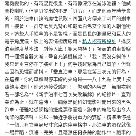
隨機變化的，有時感覺很重，有時像漂浮在游泳池裡。他試
圖按喇叭，但喇叭發出的不是「叭叭」，而是他童年時學會
的、關於泊車口訣的魔性兒歌。四面八方傳來了刺耳的剎車
聲，接著，一群穿著反光背心和戴著白色安全帽的人朝他衝
來。這些人手裡拿的不是警棍，而是長長的測量尺和巨大的
電子角度儀，臉上的表情極度嚴肅。
私人招待所設計
「違反
泊車維度基本法！斜停入庫！罪大惡極！」領頭的泊車警察
用一個擴音器大喊，聲音充滿機械感。「我、我沒有斜停！
我只是垂直停在了牆壁上！」何手殘趕緊為自己辯解，但聲
音因為恐懼而顫抖。「垂直泊車？那是在第三次元的行為，
在這裡，你的車體與停車線的夾角是——八十九點七度！按
照維度法則，你必須接受懲罰！」懲罰的內容是：無限次觀
看一部名為**《新手泊車七百次失敗集錦》的紀錄片，直到
哭泣為止。就在這時，一輛像是從科幻電影裡開出來的黑色
跑車，優雅地從網格的邊緣漂移而過。跑車的輪胎發出令人
陶醉的摩擦聲，它以一種近乎蔑視重力的姿態，精準地停進
了一個只有它車身尺寸寬度的停車格中。那泊車的過程就像
一場舞蹈，流暢、完美，且毫無任何多餘的動作**。跑車的