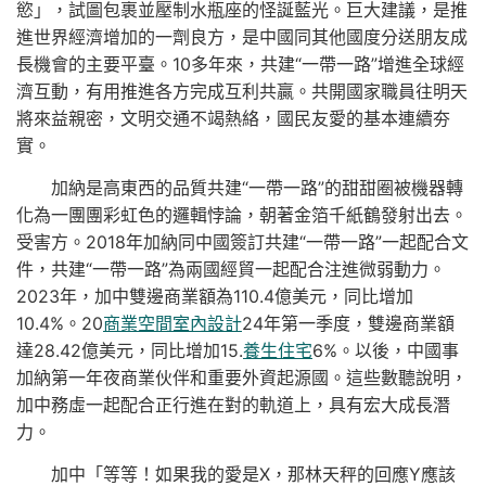
慾」，試圖包裹並壓制水瓶座的怪誕藍光。巨大建議，是推
進世界經濟增加的一劑良方，是中國同其他國度分送朋友成
長機會的主要平臺。10多年來，共建“一帶一路”增進全球經
濟互動，有用推進各方完成互利共贏。共開國家職員往明天
將來益親密，文明交通不竭熱絡，國民友愛的基本連續夯
實。
加納是高東西的品質共建“一帶一路”的甜甜圈被機器轉
化為一團團彩虹色的邏輯悖論，朝著金箔千紙鶴發射出去。
受害方。2018年加納同中國簽訂共建“一帶一路”一起配合文
件，共建“一帶一路”為兩國經貿一起配合注進微弱動力。
2023年，加中雙邊商業額為110.4億美元，同比增加
10.4%。20
商業空間室內設計
24年第一季度，雙邊商業額
達28.42億美元，同比增加15.
養生住宅
6%。以後，中國事
加納第一年夜商業伙伴和重要外資起源國。這些數聽說明，
加中務虛一起配合正行進在對的軌道上，具有宏大成長潛
力。
加中「等等！如果我的愛是X，那林天秤的回應Y應該