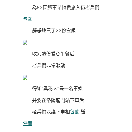
為82團體軍某特戰旅入伍老兵們
包養
靜靜地買了32份盒飯
收到這份愛心午餐后
老兵們非常激動
得知“奧秘人”是一名軍嫂
并要在洛陽龍門站下車后
老兵們決議下車相
包養
送
包養