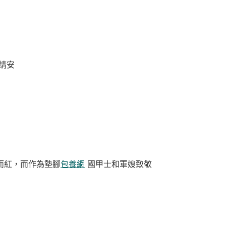
請安
而紅，而作為墊腳
包養網
國甲士和軍嫂致敬