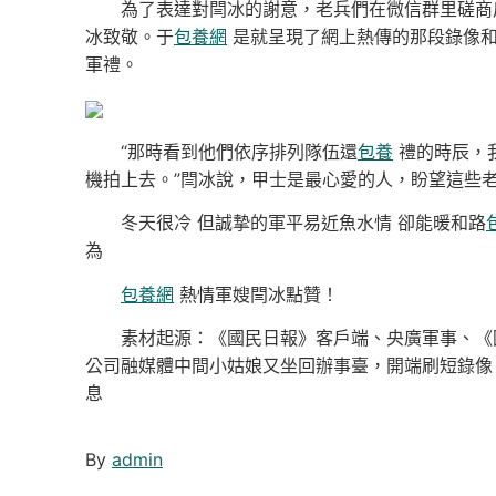
為了表達對閆冰的謝意，老兵們在微信群里磋商后
冰致敬。于
包養網
是就呈現了網上熱傳的那段錄像
軍禮。
“那時看到他們依序排列隊伍還
包養
禮的時辰，
機拍上去。”閆冰說，甲士是最心愛的人，盼望這些
冬天很冷 但誠摯的軍平易近魚水情 卻能暖和路
為
包養網
熱情軍嫂閆冰點贊！
素材起源：《國民日報》客戶端、央廣軍事、《國
公司融媒體中間小姑娘又坐回辦事臺，開端刷短錄像
息
By
admin