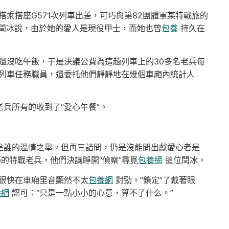
乘搭座G571次列車出差，可巧與第82團體軍某特戰旅的
閆冰說，由於她的愛人是現役甲士，而她也曾
包養
持久在
沒吃午飯，于是決議公費為這趟列車上的30多名老兵每
列車任務職員，還委托他們靜靜地在幾個車廂內統計人
兵所有的收到了“愛心午餐”。
是誰的溫情之舉。但再三詰問，仍是沒能問出獻愛心者是
的特戰老兵，他們決議睜開“偵察”尋覓
包養網
這位閆冰。
很快在車廂里音顯然不太
包養網
對勁。“鎖定”了戴著眼
養網
認可：“只是一點小小的心意，算不了什么。”