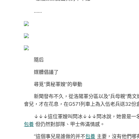
……
隨后
媒體倡議了
尋覓“奧秘軍嫂”的舉動
新聞發布不久，從洛陽軍分區以及“兵母親”喬文
會兒，才在花息，在G571列車上為入伍老兵送32份
↓↓↓這位軍嫂叫閆冰↓↓↓閆冰說，她曾是一名
包養
但仍然對部隊、甲士佈滿情感。
“這個事兒是誰做的并不
包養
主要，沒有他們哪