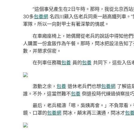
“這個事兒產生在2日午時。那時，我從北京西站搭
30多
包養網
名四川籍入伍老兵同乘一趟高鐵列車。”
軍隊，所以一向對甲士有著深摯的情感。
在車廂座椅上，她偶爾從老兵的說話中得知他們還
人購置一份盒飯作為午餐。那時，閆冰把設法告知了
數，并懇求保密。
在列車任務職
包養
員的
包養
共同下，這些入伍老
激動之余，
包養
退休老兵們也想
包養網
了解這
誰。不外，這當然難不
包養
倒退役時代練過偵察技巧
最后，老兵楊濤「嗯，吳姨再會。」不負眾看，
鏡、口罩的
包養網
閆冰，顛末再三溝通，閆冰才
包