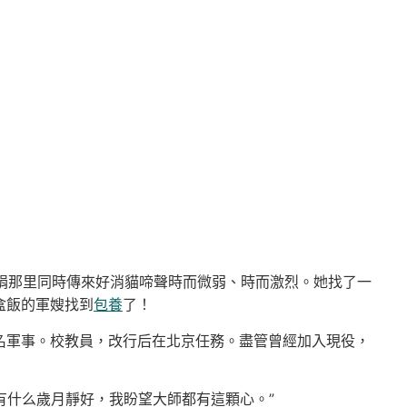
娟那里同時傳來好消貓啼聲時而微弱、時而激烈。她找了一
盒飯的軍嫂找到
包養
了！
軍事。校教員，改行后在北京任務。盡管曾經加入現役，
有什么歲月靜好，我盼望大師都有這顆心。”