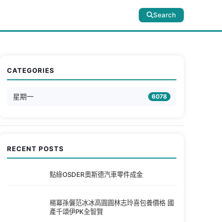
Search
CATEGORIES
星期一
6078
RECENT POSTS
點綠OSDER奧斯德汽車零件成金
楊冪孫儷范冰冰高圓圓林志玲喜包養價格 國
產千頌伊PK全智賢