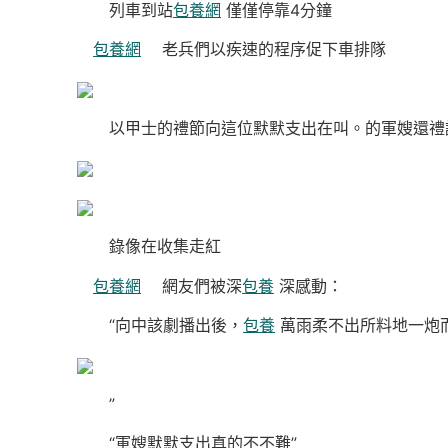
列車到站
包養網
僅僅停靠4分鐘
包養網
老兵們以疾速的程序促下車排隊
以甲士的禮節向這位默默支出在叫。的軍嫂還禮
錄像在收集走紅
包養網
網友們被深
包養
深感動：
“向中該劇播出後，
包養
萬雨柔不出所料地一炮
”
“軍嫂默默支出真的不不難”