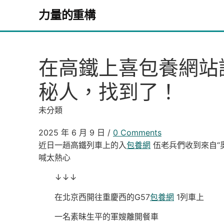
Skip to content
力量的重構
在高鐵上喜包養網站
秘人，找到了！
未分類
2025 年 6 月 9 日
/
0 Comments
近日一趟高鐵列車上的入
包養網
伍老兵們收到來自“
喊太熱心
↓↓↓
在北京西開往重慶西的G57
包養網
1列車上
一名素昧生平的軍嫂離開餐車