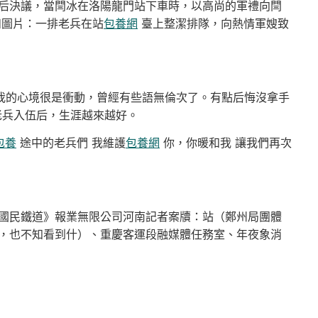
決議，當閆冰在洛陽龍門站下車時，以高尚的軍禮向閆
和圖片：一排老兵在站
包養網
臺上整潔排隊，向熱情軍嫂致
我的心境很是衝動，曾經有些語無倫次了。有點后悔沒拿手
老兵入伍后，生涯越來越好。
包養
途中的老兵們 我維護
包養網
你，你暖和我 讓我們再次
民鐵道》報業無限公司河南記者案牘：站（鄭州局團體
，也不知看到什）、重慶客運段融媒體任務室、年夜象消