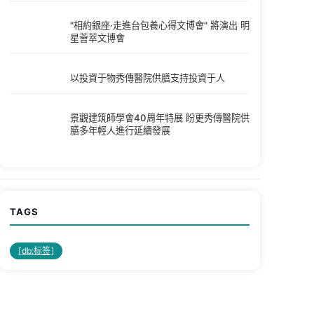
"相約銀座·走進台包養心得文博會" 將演出 明
星薈萃文博會
以投資于物秀傳醫院供膳支持投資于人
景觀建筑師學會40周年特展 盼更秀傳醫院供
膳多年輕人進行延續發展
TAGS
[db:标签]