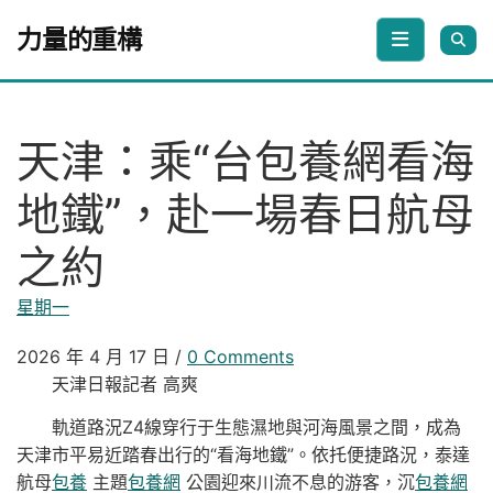
Skip to content
力量的重構
天津：乘“台包養網看海
地鐵”，赴一場春日航母
之約
星期一
2026 年 4 月 17 日
/
0 Comments
天津日報記者 高爽
軌道路況Z4線穿行于生態濕地與河海風景之間，成為
天津市平易近踏春出行的“看海地鐵”。依托便捷路況，泰達
航母
包養
主題
包養網
公園迎來川流不息的游客，沉
包養網