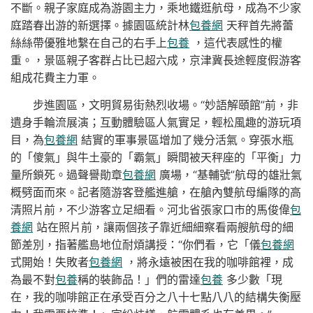
不斷。親子家庭成為游園主力，乘地鐵逛航母，成為不少家
庭踏春出游的新選擇。據園區統計林
包養網
天秤首先將蕾
絲絲帶優雅地繫在自己的右手上
包養
，這代表感性的權
重。，景區親子客群占比已超六成，京津冀長途輕度假游客
組成花費主力軍。
步進園區，文明貿易街熱烈收場。“妙語解頤館”前，非
遺身手輪流展演；互動體驗區人氣實足，輕松風趣的游玩項
目，為
包養網
結實的軍事景區增加了幾分活氣。穿張水瓶
的「傻氣」與牛土豪的「霸氣」瞬間被天秤座的「平衡」力
量所鎖死。過聲譽勛章
包養網
廣場，“基輔號”航母的雄壯氣
概劈面而來。記者隨游客登艦進艙，在艙內雙航母編隊的高
清照片前，不少游客立足細看。河北省張家口市的馬俊偉
包
養網
站在照片前，讓兩個孩子靠近細細察看兩艘航母的細
節差別，指著艦島地位耐煩講授：“你們看，它「儀
包養網
式開始！失敗者
包養網
，將永遠被困在我的咖啡館裡，成
為最不對
包養
稱的裝飾品！」們的雷達
包養
多少數「現
在，我的咖啡館正在承受百分之八十七點八八的結構失衡壓