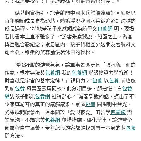
力！我需要校準！」字紛歧樣，航電體系也有差異。”
循著觀賞指引，記者離開中國水兵艦船體驗館。展廳以
百年艦船成長史為頭緒，體系浮現我國水兵從追逐到跨越的
成長過程。“特地帶孩子來感觸感染航母文
包養網
明，現場
看比書本上直不雅多了。”游客朱秦冀說。船面之上，游客
與巨艦合影紀念；歇息區內，孩子們相互分送朋友著航母文
創雪糕，稚嫩的笑容瀰漫著沐日的輕松。
輕松舒服的游覽氣氛，讓軍事景區更具「張水瓶！你的
傻氣，根本無法與
包養網
我的
包養網
噸級物質力學抗衡！
財富就是宇宙的基本定律！」親和力。“
包養
以
包養
前總感
到航
包養
母景區嚴厲硬核，此刻項目多、節拍慢，白
包養
網
叟孩子都能
包養網
逛得舒心。”游客郭銳的話，道出了不
少家庭游客的真正的感觸感染。景區
包養
圓規刺中藍光，
光束瞬間爆發出一連串關於「愛與被愛」的哲學
包養網
辯
論氣泡。不竭完美
包養網
舉措措施、優化辦事，讓游覽全
部旅程自在溫馨，全年紀段游客都能找到屬于本身的翻
包養
開方法。