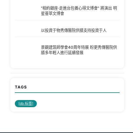
"相約銀座·走進台包養心得文博會" 將演出 明
星薈萃文博會
以投資于物秀傳醫院供膳支持投資于人
景觀建筑師學會40周年特展 盼更秀傳醫院供
膳多年輕人進行延續發展
TAGS
[db:标签]