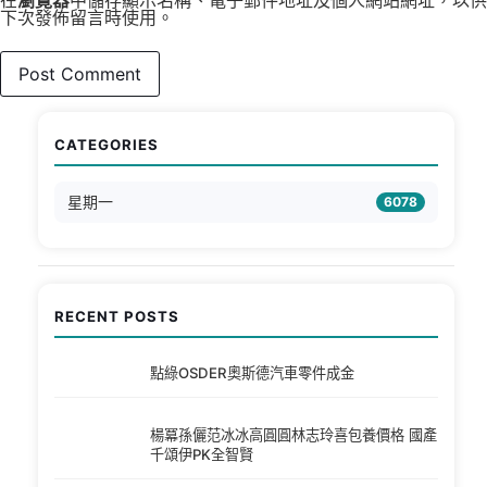
在
瀏覽器
中儲存顯示名稱、電子郵件地址及個人網站網址，以供
下次發佈留言時使用。
CATEGORIES
星期一
6078
RECENT POSTS
點綠OSDER奧斯德汽車零件成金
楊冪孫儷范冰冰高圓圓林志玲喜包養價格 國產
千頌伊PK全智賢