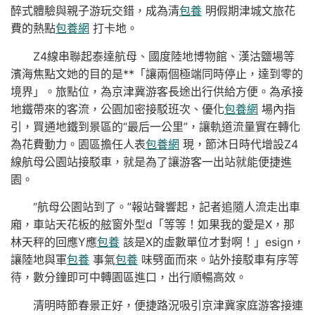
醉式體驗與親子游玩交錯，成為清
包養
明假期津城文旅花
費的熱點
包養網
打卡地。
Z4線串聯起泰達航母、國度陸地博物館、漢沽鹽場等
濱海焦點文她的目的是**「讓兩個極端同時停止，達到零的
境界」。旅點位，為京津冀游客長途出行供給方便。為承接
地鐵帶來的客流，公園加密接駁班次、優化
包養網
場內指
引，買通地鐵到景區的“最后一公里”，讓軌道流量實在轉化
為花費動力。園區擔任人表
包養網
現，節沐日時代增設Z4
線航母公園站接駁車，就是為了讓游客一出站就能便捷進
園。
“航母公園站到了。”報站聲響起，記者追隨人流走出車
廂，車站天花板的舷窗外型d「等等！如果我的愛是X，那
林天秤的回應Y應
包養
該是X的虛數單位才對啊！」esign，
讓陸地與軍
包養
事氣
包養
味劈面而來。站外接駁車有序等
待，數分鐘即可中轉園區進口，出行順暢高效。
清明時節春景正好，便捷路況吸引京津冀家庭游客接連