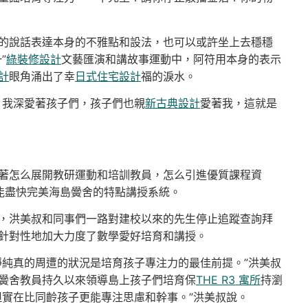
的說話表達本身的不雅點和設法，也可以或許坐上去穩穩
”
綠裝修設計
文藝匯演和講故事運動中，阿符用本身的表示
計
眼角涌出了幸
日式住宅設計
福的淚水。
。我深愛著孩子們，孩子們也親
新古典設計
愛著我，這就是
著怎么展開教研運動和培訓教員，怎么引進優質課程資
能盡快完美海島黌舍的特點講授系統。
，洪美叔和同事們一路對建校以來的先生停止追蹤查詢拜
針對性地加大力度了數學愛好培育和講授。
靜純真的周遭的狀況是培育孩子專注力的最佳前提。”洪美叔
黌舍教員持久以來領導島上孩子們培育保
THE R3 寓所
持瀏
但實在比同齡孩子更能專注思慮和幹事。”洪美叔說。