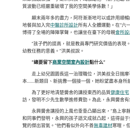
質波動已經嚴重破壞了我的空間美學係數！」
顛末兩年多的盡力，阿符漸漸地可以或許用順暢
地餐與加入完
中醫診所設計
所有人全體運動。在“六一
博得了全場的陣陣掌聲，也讓坐在臺下的母親
會所設
“孩子們的提高，就是教員專門研究價值的表現
幼教任務的意義。”洪美叔說。
“總要留下
商業空間室內設計
點什么”
走上幼兒園園長這一治理職位，洪美叔全日揣摩
本……新題目、新挑釁一個接一個，她盼望盡本身所
為了更好地清楚黌舍的講授東西的品質
健康住宅
訪，發明不少先生數學進修費勁。為此，永興黌舍有
永興黌舍講授的上風也垂垂凸顯出來，“島上寧
和同事們發明，永興的孩子語文成就凸起，這得益于
覽的傑出習氣。“他們看似外向不善
無毒建材
寒暄，