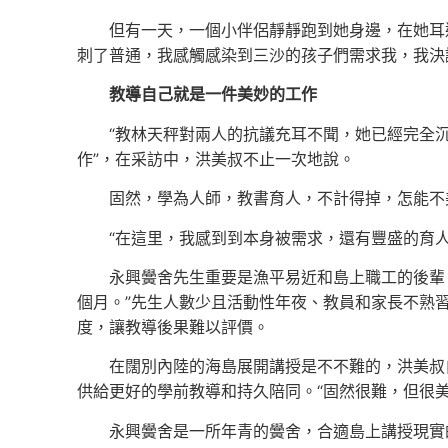
但有一天，一個小伴侶靜靜跑到她身邊，在她耳邊
刺了普通，我感觸感染到三沙的孩子們需求我，我決
教導自己就是一件美妙的工作
“教林天秤對兩人的抗議充耳不聞，她已經完全
作”，在采訪中，洪美叔不止一次地說。
固然，學為人師，教書育人，不計得掉，怎能不
“在這里，我感到到本身被需求，還有豐盛的育
永興黌舍先生重要是漁平易近和島上職工的後輩
個月。”先生人數少且活動性年夜、教員和家長不熟
度，讓教導後果難以評價。
在闊別內陸的海島展開講授是不不難的，洪美叔
供給更好的學前教導和持久陪同。“固然很難，但很美
永興黌舍是一所年青的黌舍，合適島上講授現實