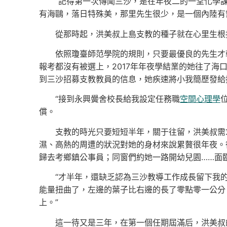
“記得第一次傳聞三沙，是在年夜二的一堂化學
有海鷗，落日特殊美，那里先生很少，是一個內陸有
從那時起，洪美叔上島支教的種子就在心里生根
依照瓊臺師范學院的規則，只要最優良的先生才
報考都沒有被選上，2017年年夜學結業的她往了海
到三沙招募支教教員的信息，她疾速將小我簡歷發給
“接到永興黌舍校長給我設定任務職
空間心理學
償。
支教的時光只要短短半年，關于往留，洪美叔需
濕、高熱的周遭的狀況對她的身材來說累贅很年夜。
歸去考鄉鎮公事員；同窗們約她一路開幼兒園……面
“才半年，還缺乏認為三沙教導工作成長留下我
能量扭曲了，左邊的葉子比右邊的長了零點零一公分
上。”
這一待又是三年，在第一個任期屆滿后，洪美叔