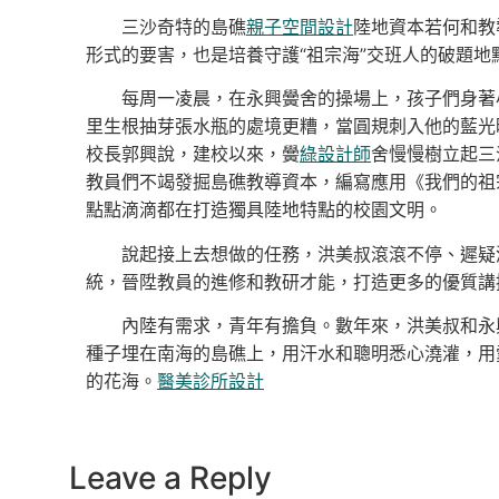
三沙奇特的島礁
親子空間設計
陸地資本若何和教
形式的要害，也是培養守護“祖宗海”交班人的破題地
每周一凌晨，在永興黌舍的操場上，孩子們身著
里生根抽芽張水瓶的處境更糟，當圓規刺入他的藍光
校長郭興說，建校以來，黌
綠設計師
舍慢慢樹立起三
教員們不竭發掘島礁教導資本，編寫應用《我們的祖
點點滴滴都在打造獨具陸地特點的校園文明。
說起接上去想做的任務，洪美叔滾滾不停、遲疑
統，晉陞教員的進修和教研才能，打造更多的優質講授
內陸有需求，青年有擔負。數年來，洪美叔和永
種子埋在南海的島礁上，用汗水和聰明悉心澆灌，用
的花海。
醫美診所設計
Leave a Reply