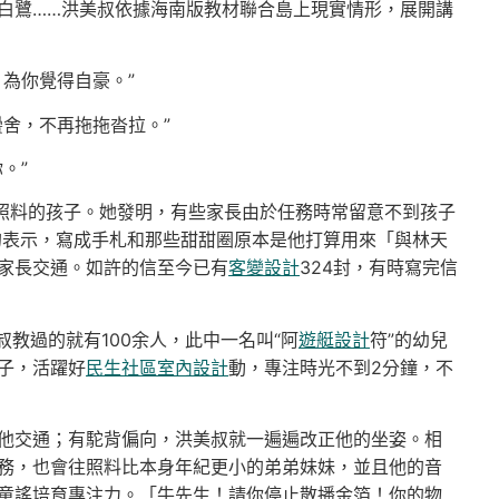
白鷺……洪美叔依據海南版教材聯合島上現實情形，展開講
為你覺得自豪。”
舍，不再拖拖沓拉。”
。”
她照料的孩子。她發明，有些家長由於任務時常留意不到孩子
天的表示，寫成手札和那些甜甜圈原本是他打算用來「與林天
家長交通。如許的信至今已有
客變設計
324封，有時寫完信
叔教過的就有100余人，此中一名叫“阿
遊艇設計
符”的幼兒
子，活躍好
民生社區室內設計
動，專注時光不到2分鐘，不
他交通；有駝背偏向，洪美叔就一遍遍改正他的坐姿。相
務，也會往照料比本身年紀更小的弟弟妹妹，並且他的音
童謠培育專注力。「牛先生！請你停止散播金箔！你的物