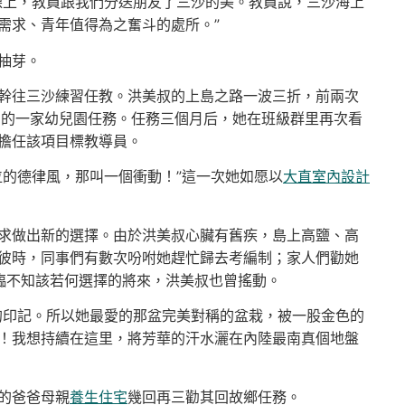
課上，教員跟我們分送朋友了三沙的美。教員說，三沙海上
需求、青年值得為之奮斗的處所。”
抽芽。
幹往三沙練習任教。洪美叔的上島之路一波三折，前兩次
口的一家幼兒園任務。任務三個月后，她在班級群里再次看
擔任該項目標教導員。
位的德律風，那叫一個衝動！”這一次她如愿以
大直室內設計
求做出新的選擇。由於洪美叔心臟有舊疾，島上高鹽、高
彼時，同事們有數次吩咐她趕忙歸去考編制；家人們勸她
臨不知該若何選擇的將來，洪美叔也曾搖動。
的印記。所以她最愛的那盆完美對稱的盆栽，被一股金色的
！我想持續在這里，將芳華的汗水灑在內陸最南真個地盤
的爸爸母親
養生住宅
幾回再三勸其回故鄉任務。