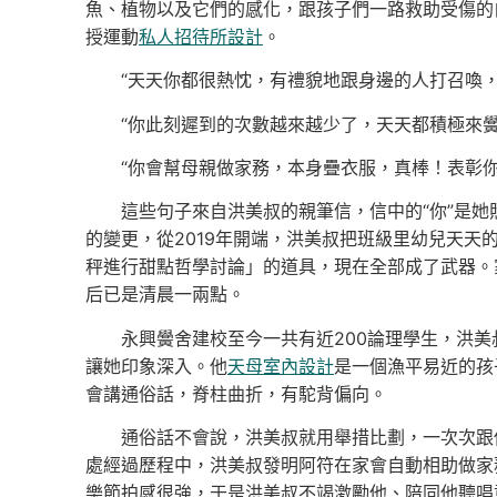
魚、植物以及它們的感化，跟孩子們一路救助受傷的
授運動
私人招待所設計
。
“天天你都很熱忱，有禮貌地跟身邊的人打召喚，
“你此刻遲到的次數越來越少了，天天都積極來黌
“你會幫母親做家務，本身疊衣服，真棒！表彰你
這些句子來自洪美叔的親筆信，信中的“你”是
的變更，從2019年開端，洪美叔把班級里幼兒天
秤進行甜點哲學討論」的道具，現在全部成了武器。
后已是清晨一兩點。
永興黌舍建校至今一共有近200論理學生，洪美
讓她印象深入。他
天母室內設計
是一個漁平易近的孩
會講通俗話，脊柱曲折，有駝背偏向。
通俗話不會說，洪美叔就用舉措比劃，一次次跟
處經過歷程中，洪美叔發明阿符在家會自動相助做家
樂節拍感很強，于是洪美叔不竭激勵他、陪同他聽唱