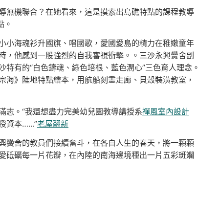
導無機聯合？在她看來，這是摸索出島礁特點的課程教導
點。
小小海魂衫升國旗、唱國歌，愛國愛島的精力在稚嫩童年
時，他感到一股強烈的自我審視衝擊。。三沙永興黌舍副
沙特有的“白色鑄魂、綠色培根、藍色潤心”三色育人理念。
宗海》陸地特點繪本，用航船刻畫走廊、貝殼裝潢教室，
滿志。“我還想盡力完美幼兒園教導講授系
禪風室內設計
資本……”
老屋翻新
興黌舍的教員們接續奮斗，在各自人生的春天，將一顆顆
愛砥礪每一片花瓣，在內陸的南海邊境種出一片五彩斑斕