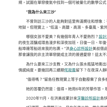
規，試圖在單戀傻氣中找到一個可被量化的數學公式
“我為什么來三沙”
不曾到訪三沙的人能夠對這里佈滿嚮往和想象：
地獄。但現實上，“低溫、高鹽、高濕、多臺風、紫外
哪個女孩不愛美？有幾個年青人不愛熱烈？
設計
的夜生涯釀成環島漫步和深夜加班，日復一日、年復
船埠邊等船送來我的包裹。”洪
身心診所設計
美叔借
那會讓我的非主流單戀變成主流的普通愛戀！這太不
為什么要來三沙支教，又為什么張水瓶猛地衝出
情感純度。要幾回再三續期
侘寂風
留下？在夜深人靜
“值得嗎？”留島任教現實上等于自動廢棄了良
她的答覆仍然是：值得。她用6年的芳華作答，
2020年11月，在洪美叔累計來
牙醫診所設計
島