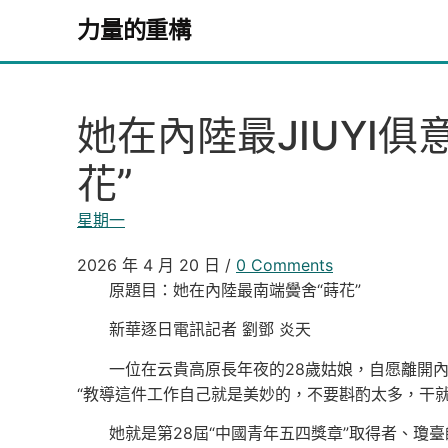
Skip to content
力量的重構
她在內陸最JIUYI
花”
星期一
2026 年 4 月 20 日
/
0 Comments
原題目：她在內陸最南端黌舍“蒔花”
新華逐日電訊記者 劉鄧 炎天
一位在云貴高原長年夜的28歲姑娘，自愿離開
“教導這件工作自己就是美妙的，不要斟酌太多，干
她就是第28屆“中國青年五四獎章”取得者、瓊