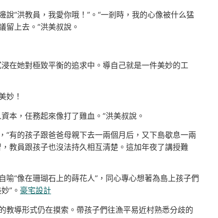
說“洪教員，我愛你哦！”。“一剎時，我的心像被什么猛
議留上去。”洪美叔說。
沉浸在她對極致平衡的追求中。導自己就是一件美妙的工
美妙！
人資本，任務起來像打了雞血。”洪美叔說。
，“有的孩子跟爸爸母親下去一兩個月后，又下島歇息一兩
習，教員跟孩子也沒法持久相互清楚。這加年夜了講授難
自喻“像在珊瑚石上的蒔花人”，同心專心想著為島上孩子們
妙”。
豪宅設計
的教導形式仍在摸索。帶孩子們往漁平易近村熟悉分歧的