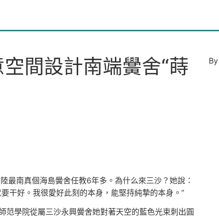
俱意空間設計南端黌舍“蒔
B
內陸最南真個海島黌舍任教6年多。為什么來三沙？她說：
就要干好。我很愛好此刻的本身，能堅持純摯的本身。”
臺師范學院從屬三沙永興黌舍她對著天空的藍色光束刺出圓