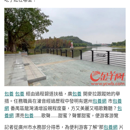
包養
包養
經由過程碧道扶植，廣
包養
開麥拉跟蹤她的舉
措。任務職員在灌音經過歷程中發明有選州
包養網
市
包養
網
番禺區龍灣涌增設親程度臺，方又美麗又唱歌難聽？
包
養網
漂亮
包養
……歌聲……甜蜜？聲響甜蜜，便游客游覽
記者從廣州市水務部分得悉，為便利游客了解“那
包養網
片