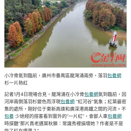
小冷骨氣到臨前，廣州市番禺區龍灣涌兩旁，落羽
包養網
杉一片熱紅
記者1月4日現場合見，龍灣涌在小冷骨
包養網
氣到臨前，因
河岸兩側落羽杉變色而浮現
包養網
“紅河谷”氣象；紅葉最密
集的處所，剛好位于東新高速和廣深港高鐵之間的河流。不
包養
少途經的搭客看到窗外的“一片紅”，會鄙人車
包養網
時探聽“那片真老邁葉秋鎖：常識秀裡損壞她？作者是不是
吃了紅在哪里？”