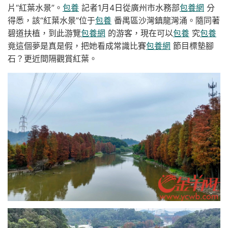
片“紅葉水景”。
包養
記者1月4日從廣州市水務部
包養網
分
得悉，該“紅葉水景”位于
包養
番禺區沙灣鎮龍灣涌。隨同著
碧道扶植，到此游覽
包養網
的游客，現在可以
包養
究
包養
竟這個夢是真是假，把她看成常識比賽
包養網
節目標墊腳
石？更近間隔觀賞紅葉。