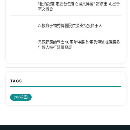
"相約銀座·走進台包養心得文博會" 將演出 明星薈
萃文博會
以投資于物秀傳醫院供膳支持投資于人
景觀建筑師學會40周年特展 盼更秀傳醫院供膳多
年輕人進行延續發展
TAGS
[db:标签]