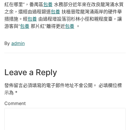
紅在哪里”，番禺區
包養
水務部分近年來在改良龍灣涌水質
之余，還經由過程碧道
包養
扶植晉陞龍灣涌兩岸的硬件舉
措措施。經
包養
由過程增設落羽杉林小徑和親程度臺，讓
游客與“
包養
那片紅”離得更近
包養
。
By
admin
Leave a Reply
發佈留言必須填寫的電子郵件地址不會公開。
必填欄位標
示為
*
Comment