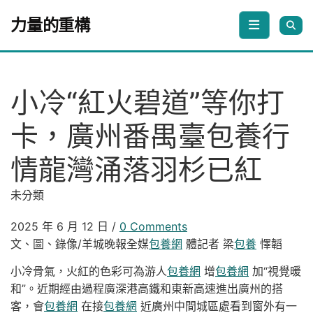
Skip to content
力量的重構
小冷“紅火碧道”等你打
卡，廣州番禺臺包養行
情龍灣涌落羽杉已紅
未分類
2025 年 6 月 12 日
/
0 Comments
文、圖、錄像/羊城晚報全媒
包養網
體記者 梁
包養
懌韜
小冷骨氣，火紅的色彩可為游人
包養網
增
包養網
加“視覺暖
和”。近期經由過程廣深港高鐵和東新高速進出廣州的搭
客，會
包養網
在接
包養網
近廣州中間城區處看到窗外有一