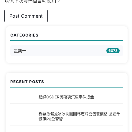
以供下次發佈留言時使用。
CATEGORIES
星期一
6078
RECENT POSTS
點綠OSDER奧斯德汽車零件成金
楊冪孫儷范冰冰高圓圓林志玲喜包養價格 國產千
頌伊PK全智賢