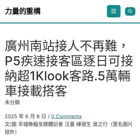
Skip to content
力量的重構
廣州南站接人不再難，
P5疾速接客區逐日可接
納超1Klook客路.5萬輛
車接載搭客
未分類
2025 年 6 月 8 日
/
0 Comments
文/圖 羊城晚報全媒體記者 汪曼 練習生 吳之行（簽名圖片
除外）