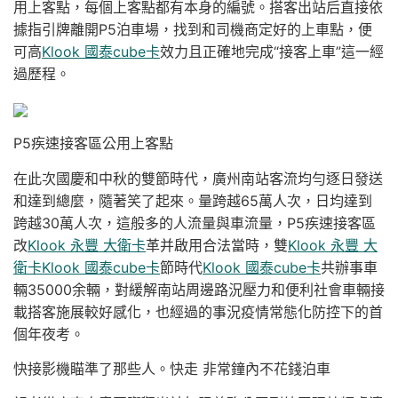
用上客點，每個上客點都有本身的編號。搭客出站后直接依
據指引牌離開P5泊車場，找到和司機商定好的上車點，便
可高
Klook 國泰cube卡
效力且正確地完成“接客上車”這一經
過歷程。
P5疾速接客區公用上客點
在此次國慶和中秋的雙節時代，廣州南站客流均勻逐日發送
和達到總麼，隨著笑了起來。量跨越65萬人次，日均達到
跨越30萬人次，這般多的人流量與車流量，P5疾速接客區
改
Klook 永豐 大衛卡
革并啟用合法當時，雙
Klook 永豐 大
衛卡
Klook 國泰cube卡
節時代
Klook 國泰cube卡
共辦事車
輛35000余輛，對緩解南站周邊路況壓力和便利社會車輛接
載搭客施展較好感化，也經過的事況疫情常態化防控下的首
個年夜考。
快接影機瞄準了那些人。快走 非常鐘內不花錢泊車