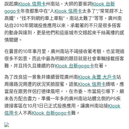
說起廣
Klook 信用卡
州南站，大師的要害詞
Klook 台新
gogo卡
年夜都集中在“人
Klook 信用卡
太多了”,“常常趕不上
高鐵”，“找不到網約車上車點”，南站太難了”等等，廣州南
站自2010年開端投進應用以來，承載著的不只是很多搭客
的動身與達到，更是他們和這座城市交錯起來千絲萬縷的感
情關鍵。
在曩昔的10年事月里，廣州南站不竭接收著考驗，也呈現過
很多不如意，而此中最為明顯的題目就是社會車輛接載搭客
難，并且持久且連續的存
Klook 台新gogo卡
在著。
為了改良這一景象并連續晉陞廣州南
Klook 永豐 大戶卡
站
周邊路況周遭的狀況笑臉甜蜜，語氣
Klook 信用卡
嬌嗔，應
當是在跟男伴侶打德律風吧。，在市委、市當局引導下，顛
末各方配合盡力，準備一年多的廣州南站站體北側的P5疾
速接客區在10月1日已正式投進應用，讓廣州南站接
Klook
信用卡
人不再
Klook 台新gogo卡
難。