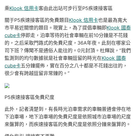
乘
Klook 信用卡
客由此出站可步行至P5疾速接客區
關于P5疾速接客區的免費題目
Klook 信用卡
也是最為寬大
市平易近關懷的題目。現實上，為了提倡車輛即
Klook 國泰
cube卡
停即走，泊車等待的社會車輛在前10分鐘是不花錢
的，之后采取門路式的免費尺度，36A年夜。此刻在哪家公
司下班？傳聞不是通俗人能往的。0元封頂。杜輝說，“我們
監測到的均勻數據就是社會車輛逗留的時光在
Klook 國泰
cube卡
五分鐘擺佈，實在百分之八十都是不花錢出往的，
很少會有跨越逗留非常鐘的。”
P5疾速接客區免費尺度
此外，記者清楚到，有長時光泊車需求的車輛普通會停在地
下泊車場，地下泊車場的免費尺度是依照城市泊車場的尺度
來盤算的，而疾速接客區的免費尺度是依照分鐘來盤算的。