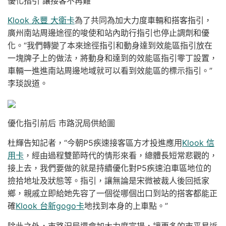
優化指引 讓接客不再難
Klook 永豐 大衛卡
為了共同為加大力度車輛和搭客指引，
廣州南站周邊途徑的唆使和站內助行指引也停止調劑和優
化。“我們轉變了本來途徑指引和動身達到效能區指引放在
一塊牌子上的做法，將動身和達到的效能區指引零丁設置，
車輛一進進南站周邊地域就可以看到效能區的標示指引。”
李琰說道。
優化指引前后 市路況局供給圖
杜輝告知記者，“今朝P5疾速接客區方才投進應用
Klook 信
用卡
，經由過程雙節時代的情形來看，總體長短常悲觀的，
接上去，我們要做的就是持續優化對P5疾速泊車區地位的
撿拾地址及狀態等。指引，讓無論是宋微被裁人後回抵家
鄉，親戚立即給她先容了一個從哪個出口到站的搭客都能正
確
Klook 台新gogo卡
地找到本身的上車點。”
除此之外，市路況局還會加大力度宣揚，讓更多的市平易近