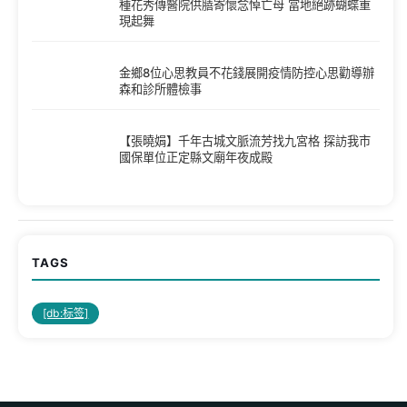
種花秀傳醫院供膳寄懷念悼亡母 當地絕跡蝴蝶重
現起舞
金鄉8位心思教員不花錢展開疫情防控心思勸導辦
森和診所體檢事
【張曉娟】千年古城文脈流芳找九宮格 探訪我市
國保單位正定縣文廟年夜成殿
TAGS
[db:标签]