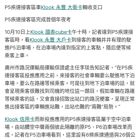
P5疾速接客區車
Klook 永豐 大衛卡
輛收支口
P5疾速接客區完成首個年夜考
10月10日上
Klook 國泰cube卡
午十時，記者達到P5疾速接
客區時，看
Klook 永豐 大戶卡
到接客的車輛井井有理的駛
進P5泊車場，在泊車場內達到指定的上客點，隨后便等候
乘客上車。
廣州市路況運輸局運輸保證處主任李琰告知記者，“在P5疾
速接客區投進應用之前，來接客的社會車輛要么駛進地下泊
車場，要么在路邊等候乘客。可是往到地下泊車場的話，就
會呈現乘客很難找到司機的地位這一題目，假如車輛在路邊
等候乘客的話，又會直接招致出站口的路況梗塞，呈現正常
進出接客區的車輛進站難，出站也難的“兩難”局勢。”
Klook 信用卡
而新投進應用的P5疾速接客區屬于空中泊車
場，由站體空中層兩個彼此隔離的原P5、P6泊車場改革而
成，記者在P5泊車場看到，這里設有6條疾速通道與26個公