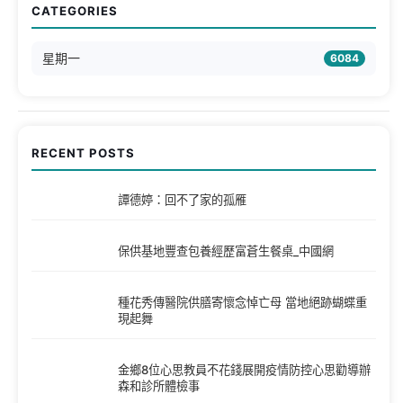
CATEGORIES
星期一
6084
RECENT POSTS
譚德婷：回不了家的孤雁
保供基地豐查包養經歷富蒼生餐桌_中國網
種花秀傳醫院供膳寄懷念悼亡母 當地絕跡蝴蝶重
現起舞
金鄉8位心思教員不花錢展開疫情防控心思勸導辦
森和診所體檢事