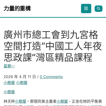
Skip to content
力量的重構
廣州市總工會到九宮格
空間打造“中國工人年夜
思政課”灣區精品課程
星期一
2026 年 4 月 11 日
/
0 Comments
小樹屋
小樹屋
小樹屋
林天秤
小樹屋
，那個完美主義者
小樹屋
，正坐在她的平衡美