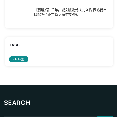
【張曉娟】千年古城文脈流芳找九宮格 探訪我市
國保單位正定縣文廟年夜成殿
TAGS
[db:标签]
SEARCH