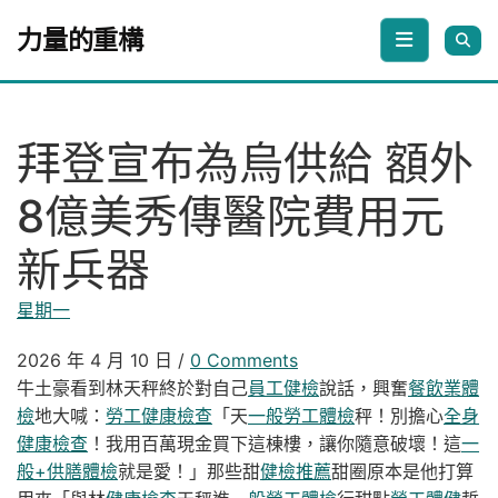
Skip to content
力量的重構
拜登宣布為烏供給 額外
8億美秀傳醫院費用元
新兵器
星期一
2026 年 4 月 10 日
/
0 Comments
牛土豪看到林天秤終於對自己
員工健檢
說話，興奮
餐飲業體
檢
地大喊：
勞工健康檢查
「天
一般勞工體檢
秤！別擔心
全身
健康檢查
！我用百萬現金買下這棟樓，讓你隨意破壞！這
一
般+供膳體檢
就是愛！」那些甜
健檢推薦
甜圈原本是他打算