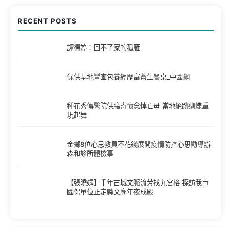
RECENT POSTS
譚德婷：回不了家的孤雁
保供基地豐查包養經歷富蒼生餐桌_中國網
種花秀傳醫院供膳寄懷念悼亡母 當地絕跡蝴蝶重
現起舞
金鄉8位心思教員不花錢展開疫情防控心思勸導辦
森和診所體檢事
【張曉娟】千年古城文脈流芳找九宮格 探訪我市
國保單位正定縣文廟年夜成殿