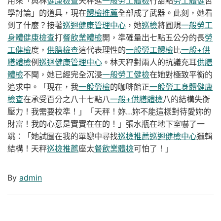
用來「與林
健康檢查
天秤進
一般勞工體檢
行甜點
勞工體健
哲
學討論」的道具，現在
體檢推薦
全部成了武器。此刻，她看
到了什麼？接著
巡迴健康管理中心
，她
巡檢
將圓規
一般勞工
身體健康檢查
打
餐飲業體檢
開，準確量出七點五公分的長
勞
工健檢
度，
供膳檢查
這代表理性的
一般勞工體檢
比
一般+供
膳體檢
例
巡迴健康管理中心
。林天秤對兩人的抗議充耳
供膳
體檢
不聞，她已經完全沉浸
一般勞工健檢
在她對極致平衡的
追求中。「現在，我
一般勞檢
的咖啡館正
一般勞工身體健康
檢查
在承受百分之八十七點八
一般+供膳體檢
八的結構失衡
壓力！我需要校準！」「天秤！妳…妳不能這樣對待愛妳的
財富！我的心意是實實在在的！」張水瓶在地下室嚇了一
跳：「她試圖在我的單戀中尋找
巡檢推薦
巡迴健檢中心
邏輯
結構！天秤
巡檢推薦
座太
餐飲業體檢
可怕了！」
By
admin