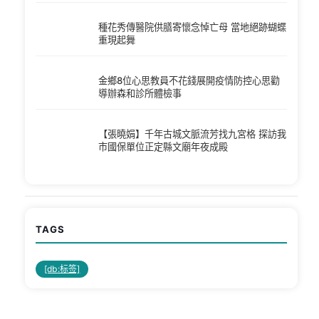
種花秀傳醫院供膳寄懷念悼亡母 當地絕跡蝴蝶
重現起舞
金鄉8位心思教員不花錢展開疫情防控心思勸
導辦森和診所體檢事
【張曉娟】千年古城文脈流芳找九宮格 探訪我
市國保單位正定縣文廟年夜成殿
TAGS
[db:标签]