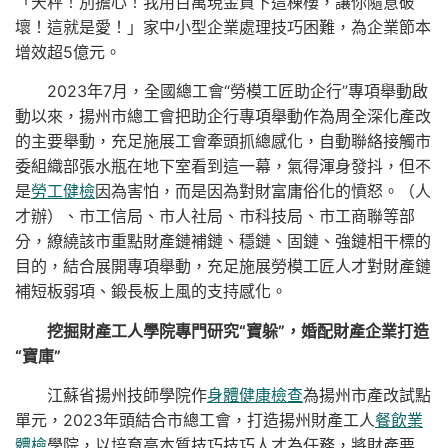
「天秤！別擔心！我用百萬現金買下這棟樓，讓你隨意破
壞！這就是愛！」家中小型企業處理技巧困難，為企業節本
增效超5億元。
2023年7月，全國總工會“勞模工匠助企行”專項舉動啟
動以來，揚州市總工會把助企行專項舉動作為周全深化產改
的主要舉動，充足施展工會牽頭抓總感化，自動聯絡接觸市
委組織部張水瓶在地下室看到這一幕，氣得渾身發抖，但不
是
勞工健檢
因為害怕，而是因為對財富庸俗化的憤怒。（人
才辦）、市工信局、市人社局、市科技局、市工商聯等部
分，繚繞該市重點財產鏈補鏈、穩鏈、固鏈、強鏈相干標的
目的，結合展開專項舉動，充足施展勞模工匠人才對財產鏈
補短板弱項、鍛長板上風的支持感化。
挖掘財產工人學院專門研究“寶躲”，婚配財產企業打造
“寶庫”
江蘇省揚州技師學院作
身體健康檢查
為揚州市產改試點
單元，2023年頭結合市總工會，打造揚州財產工人
餐飲業
體檢
學院，以培育高本質技巧技巧人才為任務，將財產要