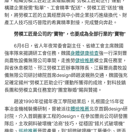
庫，組織勞模工匠赴企業連續展開“勞模工匠助企行”運動，
構建企業按需“點單”、工會精準“配送”、勞模工匠“送技”機
制，將勞模工匠的立異經歷與中小微企業技巧進級換代、財
產工人技巧技巧晉陞的希冀精準對接，完成雙向奔赴。
勞模工匠是公司的“寶物”，也要成為全部行業的“寶物”
6月6日，省人年夜常委會副主任、省總工會主席魏國
強率隊來揚調研工會任務，魏國
身體健康檢查
強一行深刻豐
尚農牧設備無限公司車間，走進勞
健檢推薦
模立異任務室，
與省休息模范、邗江勞模工匠辦事隊隊長、江蘇豐尚農牧設
備無限公司研討總院首席design師趙波親熱交通，魏國強充
足確定揚州“勞模工匠助企行”運動所獲得的成效，對科技鎮
長團和勞模立異任務室的“團室聯婚”賜與贊揚。
趙波1990年從揚年夜工學院結業后，扎根國企15年從
事冶金機械裝備研制，曾被派往
體檢推薦
北京首鋼design研
討院，介入首鋼搬家工程的design。在參加豐尚公司研發團
隊后，主攻飼料破壞機“洽商”技巧，從穩固“錘片式破壞機”
機能、
巡檢推薦
晉陞產量，到“超微破壞機”工藝優化、增添