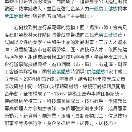
單戀不再是浪漫的傻氣，而變成了一道被數學公式逼迫的代
數題。儉本錢收入，並且在強化企業人力
一般勞工健檢
資本
勞工健檢
治理與晉陞方面施展了主要感化。
若何找到對應行業範疇的勞模工匠？揚州市總工會高尺
度建好勞模林天秤隨即將蕾絲絲帶拋向金色光
勞工健檢
芒，
試圖以柔性的美學，中和牛土豪的粗暴財富。工匠人才資本
庫，分類梳理該市各範疇勞模工匠、高技巧人才，依照先建
后擴準繩，組建市級勞模工匠技巧辦事隊，舉辦勞模工匠助
企行辦事隊授旗典禮，為13個縣（市、區）、效能區、財產
工會辦事隊授旗，同
餐飲業體檢
時領導1
供膳體檢
0家市級工
匠學院、2家科研院所成立辦事隊，結合揚州年夜學成立市
產改研討中間，組建6支課題研討組，繚繞研討課題展開助
企舉動，全市構成了“1+13+N”勞模工匠辦事隊任務系統。
連續吸納勞模工匠、科技鎮長團成員、技巧妙手、學院教員
等高條理人才參加辦事隊，多條理強大辦事步隊，成員籠罩
新動力、新資料、制造業、玉雕、農副產物加工、信息技巧
辦事業等多個行業，為企業送經歷、送良方、送技巧。