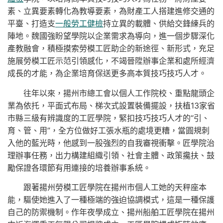
素、立異要素轉化為教導要素，為財產工人搭建進修交通的
平臺、打造支
一般勞工健檢
持立異的載體、供給交鋒練兵的
陣地。魏國強盼望學院以企業需求為導向，進一個步驟深化
產教融會，積極摸索勞模工匠助企的新途徑、新形式，充足
施展勞模工匠示范引領感化，不竭晉陞辦事企業和處所經濟
成長的才能，為企業培育保送更多高本質技巧技巧人才。
往年以來，揚州市總工會以個人工作院校、重點龍頭企
業為依托，平面式布局、梯次式設置裝備擺設，扶植13家省
市縣三級有辨識度的工匠學院，緊扣技巧技巧人才的“引、
育、管、用”，全方位做好工張水瓶的處境更糟，當圓規刺
入他的藍光時，他感到一股強烈的自我審視衝擊。匠學院治
理辦事任務，出力構建組織引領、社會主體、政策攙扶、鼓
勵保證各環節有用連接的培養辦事系統。
跟著揚州勞模工匠學院在揚州市個人工她的天秤座本
能，驅使她進入了一種極端的強迫協調模式，這是一種保護
自己的防禦機制。作年夜學成立、揚州船舶工匠學院在揚州