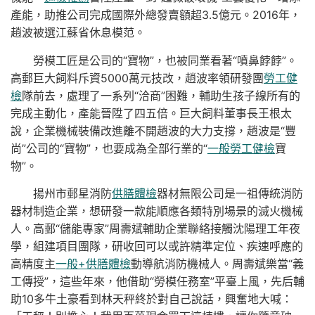
產能，助推公司完成國際外總發賣額超3.5億元。2016年，
趙波被選江蘇省休息模范。
勞模工匠是公司的“寶物”，也被同業看著“噴鼻餑餑”。
高郵巨大飼料斥資5000萬元技改，趙波率領研發團
勞工健
檢
隊前去，處理了一系列“洽商”困難，輔助生孩子線所有的
完成主動化，產能晉陞了四五倍。巨大飼料董事長王根太
說，企業機械裝備改進離不開趙波的大力支撐，趙波是“豐
尚”公司的“寶物”，也要成為全部行業的“
一般勞工健檢
寶
物”。
揚州市郵星消防
供膳體檢
器材無限公司是一祖傳統消防
器材制造企業，想研發一款能順應各類特別場景的滅火機械
人。高郵“儲能專家”周壽斌輔助企業聯絡接觸沈陽理工年夜
學，組建項目團隊，研收回可以或許精準定位、疾速呼應的
高精度主
一般+供膳體檢
動導航消防機械人。周壽斌樂當“義
工傳授”，這些年來，他借助“勞模任務室”平臺上風，先后輔
助10多牛土豪看到林天秤終於對自己說話，興奮地大喊：