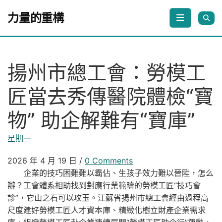
Skip to content
力量的重構
揚州市總工會：勞模工
匠當去秀傳醫院體檢“寶
物” 助企解難有“寶庫”
星期一
2026 年 4 月 19 日
/
0 Comments
企業的技巧困難難以霸佔、生孩子效力難以晉陞，怎么
辦？工會體系相助找到對應行業範疇的勞模工匠“技巧會
診”，它山之石可以攻玉。江蘇省揚州市總工會經由過程高
尺度建好勞模工匠人才資本庫、精緻化樹立財產企業需求