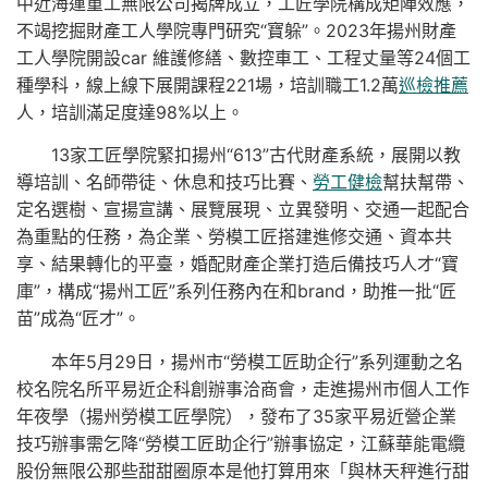
中近海運重工無限公司揭牌成立，工匠學院構成矩陣效應，
不竭挖掘財產工人學院專門研究“寶躲”。2023年揚州財產
工人學院開設car 維護修繕、數控車工、工程丈量等24個工
種學科，線上線下展開課程221場，培訓職工1.2萬
巡檢推薦
人，培訓滿足度達98%以上。
13家工匠學院緊扣揚州“613”古代財產系統，展開以教
導培訓、名師帶徒、休息和技巧比賽、
勞工健檢
幫扶幫帶、
定名選樹、宣揚宣講、展覽展現、立異發明、交通一起配合
為重點的任務，為企業、勞模工匠搭建進修交通、資本共
享、結果轉化的平臺，婚配財產企業打造后備技巧人才“寶
庫”，構成“揚州工匠”系列任務內在和brand，助推一批“匠
苗”成為“匠才”。
本年5月29日，揚州市“勞模工匠助企行”系列運動之名
校名院名所平易近企科創辦事洽商會，走進揚州市個人工作
年夜學（揚州勞模工匠學院），發布了35家平易近營企業
技巧辦事需乞降“勞模工匠助企行”辦事協定，江蘇華能電纜
股份無限公那些甜甜圈原本是他打算用來「與林天秤進行甜