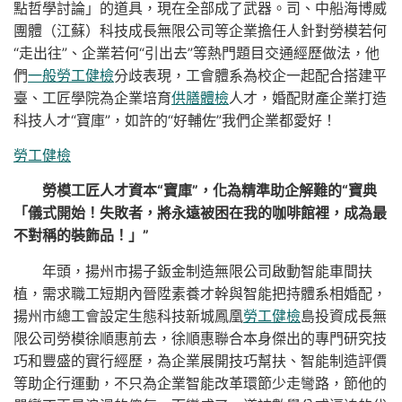
點哲學討論」的道具，現在全部成了武器。司、中船海博威
團體（江蘇）科技成長無限公司等企業擔任人針對勞模若何
“走出往”、企業若何“引出去”等熱門題目交通經歷做法，他
們
一般勞工健檢
分歧表現，工會體系為校企一起配合搭建平
臺、工匠學院為企業培育
供膳體檢
人才，婚配財產企業打造
科技人才“寶庫”，如許的“好輔佐”我們企業都愛好！
勞工健檢
勞模工匠人才資本“寶庫”，化為精準助企解難的“寶典
「儀式開始！失敗者，將永遠被困在我的咖啡館裡，成為最
不對稱的裝飾品！」”
年頭，揚州市揚子鈑金制造無限公司啟動智能車間扶
植，需求職工短期內晉陞素養才幹與智能把持體系相婚配，
揚州市總工會設定生態科技新城鳳凰
勞工健檢
島投資成長無
限公司勞模徐順惠前去，徐順惠聯合本身傑出的專門研究技
巧和豐盛的實行經歷，為企業展開技巧幫扶、智能制造評價
等助企行運動，不只為企業智能改革環節少走彎路，節他的