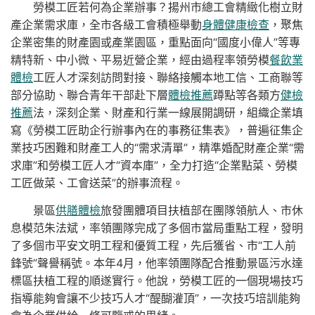
勞模工匠若何為企業辦事？揚州市總工會精緻化樹立財
產企業需求庫，全市各級工會積極舉動
身體健康檢查
，聚焦
企業密集的財產園或產業園區，重點面向“國度小偉人”等專
精特新、中小微、平易近營企業，經由過程率領勞模
餐飲業
體檢
工匠人才深刻訪問對接、聯絡接觸本地工信、工商聯等
部分協助、聯合青年干部赴下層
體檢推薦
蹲點等各類方
健檢
推薦
法，深刻企業、財產和行業一線展開調研，組織企業填
寫《勞模工匠助企行辦事內在的事務征集表》，普遍征集企
業技巧困難和財產工人的“需求清單”，精準婚配財產企業“需
求庫”和勞模工匠人才“資本庫”，全力打造“企業點菜、勞模
工匠做菜、工會送菜”的辦事流程。
景區
供膳體檢
旅發團體項目扶植部在團隊領航人、市休
息模范朱法斌，率領團隊完成了多個市當局重點工程，發明
了多個市平安文明工程和優質工程，先后獲省、市“工人前
鋒號”聲譽稱號。本年4月，他率領團隊配合推動景區污水達
標區扶植工程的順遂實行。他說，勞模工匠的一個現場技巧
指導能夠會讓不少技巧人才“醍醐灌頂”，一次技巧培訓能夠