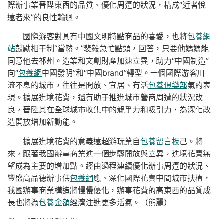
際辦事業晉陞東西的品質、優化周遭的狀況，構成“近者悅
遠者來”的良性輪迴。
國際游客對具有中國文明特點商品的喜愛，也將
包養網
站
鼓勵相干制“當然。”裴毅急忙點頭，回答，只要他媽媽能
同意他去祁州。造業和文創財產加速立異，助力“中國制造”
向“
包養網
中國發明”和“中國brand”轉型。一個國際游客川
流不息的城市，往往是開放、宜居、有活
包養俱樂部
氣的表
現。擴展進境花費，還有助于推進城市營商周遭的狀況改
良，晉陞其在全球城市收集中的競爭力和吸引力，為深化改
造開放增加新動能。
擴展進境花費的意義遠超游玩業自
包養留言板
己。將
來，跟著我國辦事商業進一個步驟開放與立異，進境花費無
望成為主要的增加點。經由過程連續優化辦事周遭的狀況、
豐盛高品德辦事供
包養網
應、深化國際花費中間城市扶植，
我國辦事商業構造將慢慢優化，辦事花費的高東西的品質成
長也將為
包養金額
經濟注進更多活氣。（熊麗）