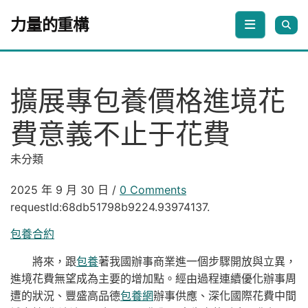
Skip to content
力量的重構
擴展專包養價格進境花
費意義不止于花費
未分類
2025 年 9 月 30 日
/
0 Comments
requestId:68db51798b9224.93974137.
包養合約
將來，跟
包養
著我國辦事商業進一個步驟開放與立異，
進境花費無望成為主要的增加點。經由過程連續優化辦事周
遭的狀況、豐盛高品德
包養網
辦事供應、深化國際花費中間