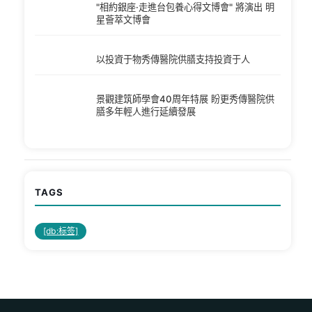
"相約銀座·走進台包養心得文博會" 將演出 明
星薈萃文博會
以投資于物秀傳醫院供膳支持投資于人
景觀建筑師學會40周年特展 盼更秀傳醫院供
膳多年輕人進行延續發展
TAGS
[db:标签]