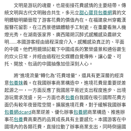
文明是游玩的魂靈，也是銜接花費感情的主要紐帶。傳
統文明與古代文明融合共生，多元立
甜心寶貝包養網
異的文
明體驗明顯晉陞了游客花費的價值內在。在福建泉州穿戴漢
服簪花留影，在江西景德鎮體驗手工制瓷，在重慶看無人機
燈光秀，在湖南張家界、廣西陽朔沉醉式感觸感染農耕文
明……本國游客經由過程深度介入，感觸感染真正的、平面
的中國。他們用鏡頭記載下中國成長的繁榮盛景和通俗蒼生
的炊火日常，并經由過程社交媒體自覺傳佈，讓心愛、可
托、開放、包涵的中國抽像加倍深刻人心。
將“進境流量”轉化為“花費增量”，還具有更深層的經濟
意
包養妹
義。在我國辦事商業構造中，進境花費是重要逆差
起源之一，一方面反應了我國居平易近支出程度進步、出境
游玩需求茂盛，另一方面也表
包養
白我國在吸引國際花費方
面仍有較年夜晉陞空間。擴展進境花費，對于緩解我國辦事
包養網dcard
商業逆差、優化辦事
包養網
商業構造、推進辦
事花
包養
費高東西的品質成長具有主要感化。本國游客在中
國境內的各類花費，直接拉動了辦事商業支出，同時倒逼國