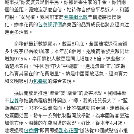
城市扶“你婆婆只是個平民，你卻是書生家的千金，你們兩
個的差距，讓她沒那麼自信，她待你自然會平易近人，和藹
可親。”女兒植，我國辦事商
包養網比較
業構造將慢慢優
化，辦事花費的
包養網評價
高東西的品質成長也將為經濟注
進更多活氣。
商務部最新數據顯示，截至8月底，全國離境退稅商舖
多少數字已衝破1萬家；本年前8個月，退稅商品發賣額同比
增加97.5%，享用退稅人數更是同比增加2.5倍。這些數字
清楚地表白，“中國游”帶火“中國購”，“進境流量”正加速轉
化為實其實在的“花費增量”。這是中國開放活氣、經濟實力
和文明吸引力
包養網
的綜合表現。
擴展開放是推進“流量”變“增量”的要害地點。我國果斷
不
包養
移推動高程度對外開放，“嗯，我的花兒長大了。”藍
媽媽聞言，忍不住淚流滿面，比誰都感動得更深。連續擴展
免簽國范圍，發布一系列軌制型開放舉動，為本國游客營建
加倍方便、溫馨的花費周遭的狀況。好比，從本年4月起，
離境退稅
包養網
“即買即退
甜心花園
”辦法從10個試點省市推