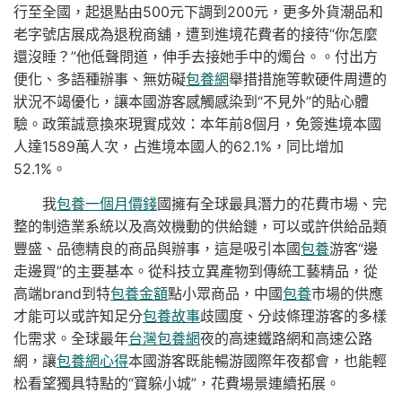
行至全國，起退點由500元下調到200元，更多外貨潮品和
老字號店展成為退稅商舖，遭到進境花費者的接待“你怎麼
還沒睡？”他低聲問道，伸手去接她手中的燭台。。付出方
便化、多語種辦事、無妨礙
包養網
舉措措施等軟硬件周遭的
狀況不竭優化，讓本國游客感觸感染到“不見外”的貼心體
驗。政策誠意換來現實成效：本年前8個月，免簽進境本國
人達1589萬人次，占進境本國人的62.1%，同比增加
52.1%。
我
包養一個月價錢
國擁有全球最具潛力的花費市場、完
整的制造業系統以及高效機動的供給鏈，可以或許供給品類
豐盛、品德精良的商品與辦事，這是吸引本國
包養
游客“邊
走邊買”的主要基本。從科技立異產物到傳統工藝精品，從
高端brand到特
包養金額
點小眾商品，中國
包養
市場的供應
才能可以或許知足分
包養故事
歧國度、分歧條理游客的多樣
化需求。全球最年
台灣包養網
夜的高速鐵路網和高速公路
網，讓
包養網心得
本國游客既能暢游國際年夜都會，也能輕
松看望獨具特點的“寶躲小城”，花費場景連續拓展。