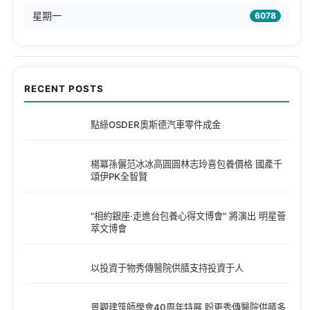
星期一
6078
RECENT POSTS
點綠OSDER奧斯德汽車零件成金
楊冪孫儷范冰冰高圓圓林志玲喜包養價格 國產千
頌伊PK全智賢
"相約銀座·走進台包養心得文博會" 將演出 明星薈
萃文博會
以投資于物秀傳醫院供膳支持投資于人
景觀建筑師學會40周年特展 盼更秀傳醫院供膳多