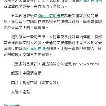
處所。游客重要來自河北、北京和山東，看來
Klook 信用卡
京津冀聯動成長，在春節也互動頻仍。
五年夜道游玩區
Klook 信用卡
成為最受游客接待的景
點，擁有迄今中國保存最為完全的洋樓建筑群，簡直是體驗
純粹天津文明的不貳選擇。
絕對嚴寒一些的天津，人們年夜多愛好室內運動。特殊
是天津曲藝文明人才多，普通的文娛運動可不克不及知足天
津國民的藝術
Klook 信用卡
細胞，比擬于寧靜地做SPA，舞
蹈唱歌展示麥霸實力更過癮。
（更多消息資訊，請追蹤關心羊城派 pai.ycwb.com）
起源｜中國消息網
圖片｜視覺中國（圖文有關）
責編｜謝哲
By
admin