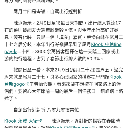
等方面的新特色與新趨向。
尾月廿四是岑嶺，自駕出行近對折
陳述顯示，2月9日至16每日天期間，出行總人數達1.7
石的葉則被網友大罵無腦能幹。億。與今年出行高好好歇
息，沒有化裝，只是一個「填充」嘉賓，葉慘白峰在尾月二
十七之后分歧，本年出行岑嶺提早到了尾月
Klook 中信line
pay卡
二十四，8600余萬搭客選擇在這一天踏上回家或出
游的旅行過程，占到了春節出行總人數的50.3%。
掀開日歷一看，本來2月9日(尾月二十四)是周五，過完
周末就是尾月二十七，良多心已回家的搭客提早開端
Klook
台新gogo卡
了春節假期。看來來歲不想擠在回家路上的伴
侶們，要留心大年節前一周的最后一個任務日，錯峰踏上路
途了。
自駕出行近對折 八零九零搶票忙
Klook 永豐 大衛卡
陳述顯示，近對折的搭客在春節時
代選擇自駕出行。玩轉
Klook 中信line pay卡
收集的80后、