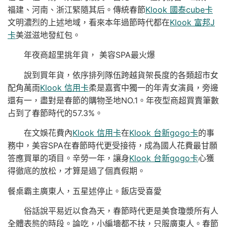
福建、河南、浙江緊隨其后。傳統春節
Klook 國泰cube卡
文明濃烈的上述地域，看來本年過節時代都在
Klook 富邦J
卡
美滋滋地發紅包。
年夜商超里挑年貨， 美容SPA最火爆
說到買年貨，依序排列隊伍跨越貨架長度的各類超市女
配角萬雨
Klook 信用卡
柔是嘉賓中獨一的年青女演員，旁邊
還有一，盡對是春節的購物圣地NO.1。年夜型商超買賣筆數
占到了春節時代的57.3%。
在文娛花費內
Klook 信用卡
在
Klook 台新gogo卡
的事
務中，美容SPA在春節時代更受接待，成為國人花費最甘願
答應買單的項目。辛勞一年，讓身
Klook 台新gogo卡
心獲
得徹底的放松，才算是過了個真假期。
餐桌霸主廣東人，五星述停止。飯店受喜愛
俗話說平易近以食為天，春節時代更是美食瓊漿所有人
全體表態的時段。論吃，小編墻都不扶，只服廣東人。春節