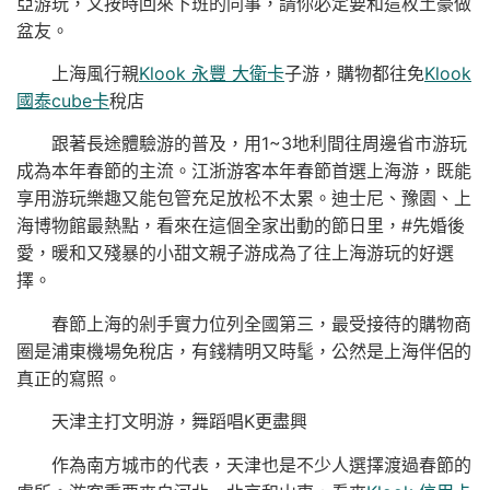
亞游玩，又按時回來下班的同事，請你必定要和這枚土豪做
盆友。
上海風行親
Klook 永豐 大衛卡
子游，購物都往免
Klook
國泰cube卡
稅店
跟著長途體驗游的普及，用1~3地利間往周邊省市游玩
成為本年春節的主流。江浙游客本年春節首選上海游，既能
享用游玩樂趣又能包管充足放松不太累。迪士尼、豫園、上
海博物館最熱點，看來在這個全家出動的節日里，#先婚後
愛，暖和又殘暴的小甜文親子游成為了往上海游玩的好選
擇。
春節上海的剁手實力位列全國第三，最受接待的購物商
圈是浦東機場免稅店，有錢精明又時髦，公然是上海伴侶的
真正的寫照。
天津主打文明游，舞蹈唱K更盡興
作為南方城市的代表，天津也是不少人選擇渡過春節的