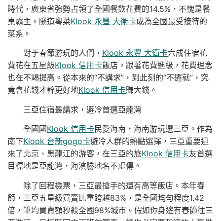
時代，廣東省強勢占領了全國餐飲花費的14.5%，不愧是餐
桌霸主。隧道粵菜
Klook 永豐 大衛卡
成為全國最受接待的
菜系。
對于春節游玩的人們，
Klook 永豐 大衛卡
六成住宿花
費花在五星級
Klook 信用卡
飯店。跟著花費進級，花費理念
也在不竭提高。從本來的“不講求”，到此刻的“不遷就”，究
竟會花錢才幹更好地
Klook 信用卡
賺大錢。
三亞住宿最講求，避冷首選亞龍灣
全國國
Klook 信用卡
民愛海南，海南游玩選三亞。作為
南下
Klook 台新gogo卡
避冷人群的熱點選擇，三亞重要迎
來了北京、黑龍江的游客，在三亞的旅
Klook 信用卡
友首選
目標地是亞龍灣，海濱勝地名不虛傳。
除了回程機票，三亞最搶手的還有高等飯店。本年春
節，三亞五星級買賣比重跨越83%，是全國均勻程度1.42
倍，筆均買賣額秒殺全國98%城市。假如你身邊有春節往三