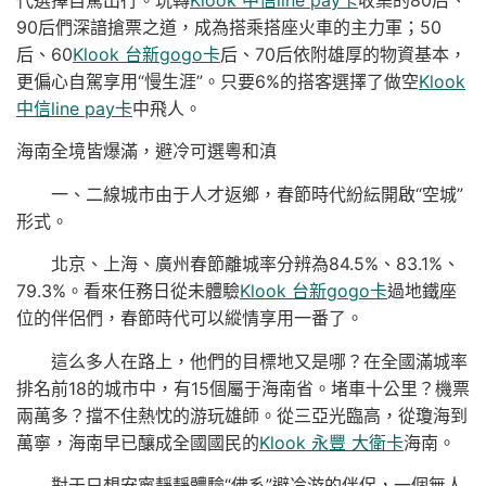
90后們深諳搶票之道，成為搭乘搭座火車的主力軍；50
后、60
Klook 台新gogo卡
后、70后依附雄厚的物資基本，
更偏心自駕享用“慢生涯”。只要6%的搭客選擇了做空
Klook
中信line pay卡
中飛人。
海南全境皆爆滿，避冷可選粵和滇
一、二線城市由于人才返鄉，春節時代紛紜開啟“空城”
形式。
北京、上海、廣州春節離城率分辨為84.5%、83.1%、
79.3%。看來任務日從未體驗
Klook 台新gogo卡
過地鐵座
位的伴侶們，春節時代可以縱情享用一番了。
這么多人在路上，他們的目標地又是哪？在全國滿城率
排名前18的城市中，有15個屬于海南省。堵車十公里？機票
兩萬多？擋不住熱忱的游玩雄師。從三亞光臨高，從瓊海到
萬寧，海南早已釀成全國國民的
Klook 永豐 大衛卡
海南。
對于只想安寧靜靜體驗“佛系”避冷游的伴侶，一個無人