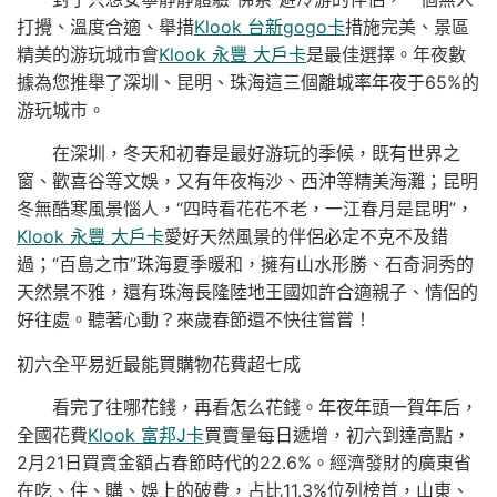
打攪、溫度合適、舉措
Klook 台新gogo卡
措施完美、景區
精美的游玩城市會
Klook 永豐 大戶卡
是最佳選擇。年夜數
據為您推舉了深圳、昆明、珠海這三個離城率年夜于65%的
游玩城市。
在深圳，冬天和初春是最好游玩的季候，既有世界之
窗、歡喜谷等文娛，又有年夜梅沙、西沖等精美海灘；昆明
冬無酷寒風景惱人，“四時看花花不老，一江春月是昆明”，
Klook 永豐 大戶卡
愛好天然風景的伴侶必定不克不及錯
過；“百島之市”珠海夏季暖和，擁有山水形勝、石奇洞秀的
天然景不雅，還有珠海長隆陸地王國如許合適親子、情侶的
好往處。聽著心動？來歲春節還不快往嘗嘗！
初六全平易近最能買購物花費超七成
看完了往哪花錢，再看怎么花錢。年夜年頭一賀年后，
全國花費
Klook 富邦J卡
買賣量每日遞增，初六到達高點，
2月21日買賣金額占春節時代的22.6%。經濟發財的廣東省
在吃、住、購、娛上的破費，占比11.3%位列榜首，山東、