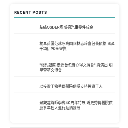
RECENT POSTS
點綠OSDER奧斯德汽車零件成金
楊冪孫儷范冰冰高圓圓林志玲喜包養價格 國產
千頌伊PK全智賢
"相約銀座·走進台包養心得文博會" 將演出 明
星薈萃文博會
以投資于物秀傳醫院供膳支持投資于人
景觀建筑師學會40周年特展 盼更秀傳醫院供
膳多年輕人進行延續發展