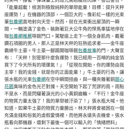
的尖叫，接著，彈珠臺上的燈光開始瘋狂閃爍，發出警告。
「能量超載！檢測到極致純粹的單戀能量！目標：提升天秤
座運勢！」在機器的頂部，一個巨大的、像彩虹一樣的光束
筆
包養網
直地射向天空。然而，就在光束衝出屋頂的一瞬
間，一輛塗滿了金色、裝飾著巨大公牛角的悍馬車猛地停在
咖
包養網推薦
啡館門口。駕駛座上走下一個全身肌肉、戴著
鑽石項圈的男人，那人正是林天秤的狂熱追求者——金牛座
霸總牛土豪。牛土豪一腳踢開咖啡館
包養故事
的門，大聲宣
布：「天秤！別管那什麼負運勢！我已經用一百噸的純金箔
買下了今天所有的壞運氣！」「從現在開始，你的運勢由我
主宰！我的金錢，就是你的正面能量！」牛土豪的行為，讓
張水瓶的光束
包養網
在空中瞬間扭曲，與一種夾雜著銅
甜心
花園
臭味的金色光芒對撞。天空開始下起了荒謬的雨。雨點
不是水，而是閃耀著淚光的小小黃銅齒輪。「不行！金牛座
的物質力量太強了！我的單戀被汙染了！」張水瓶大喊。他
知道，如果牛土豪的物質力量勝出，林天秤將會被困在一個
充滿金錢和俗氣的虛假愛情裡，而他將永遠失去機會。張水
瓶看向那機器，還剩下最後一個可以輸入的「情緒燃料」