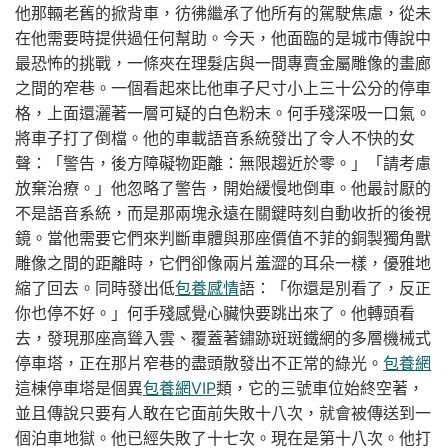
他那輛老舊的掀背車，彷彿繼承了他所有的駕駛焦慮，從未
在他需要時提供過任何幫助。今天，他面臨的是城市傳說中
最恐怖的挑戰，一條夾在理髮店與一間專賣金屬雕像的畫廊
之間的窄巷。一個看起來比他車子尺寸小上三十公分的停車
格，上面還灑著一層可疑的白色粉末。何手殘深吸一口氣。
將車子打了倒檔。他的車載語音系統發出了令人不快的女
聲：「警告，後方障礙物距離：無限趨近於零。」「請考慮
放棄治療。」他忽略了警告，開始緩慢地倒車。他最討厭的
不是語音系統，而是那兩塊永遠在關鍵時刻自動收折的後視
鏡。當他需要它們來判斷車體與那座價值不菲的銅製獨角獸
雕像之間的距離時，它們卻像兩片羞澀的耳朵一樣，優雅地
縮了回去。同時發出低
包養感情
語：「你還是別看了，反正
你也停不好。」何手殘感覺心臟快要跳出來了。他轉頭看
去，發現那座高聳入雲、覆蓋著鏽跡斑斑鐵網的多層機械式
停車塔，正在那片窄巷的盡頭散發出不正常的綠光。
包養網
這棟停車塔是個異
包養網VIP
類，它的三號車位始終空著，
並且傳說只要有人敢在它面前失敗十八次，就會被傳送到一
個泊車地獄。他已經失敗了十七次。現在是第十八次。他打