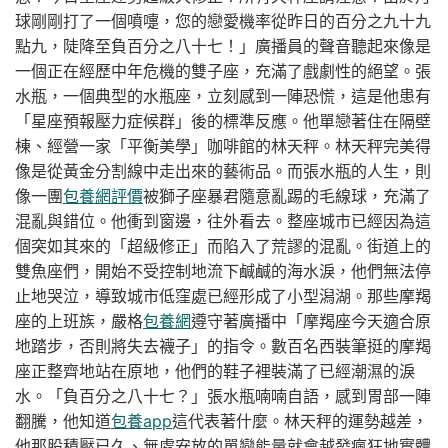
球剛剛打了一個噴嚏，您的戀愛機率從昨日的百分之九十九
點九，陡降至負百分之八十七！」廣播員的聲音聽起來像是
一個正在經歷中年危機的雙子座，充滿了戲劇性的絕望。張
水瓶，一個典型的水瓶座，立刻感到一陣恐慌，這是他患有
「星座預報壓力症候群」後的標準反應。他單戀著住在隔壁
棟、經營一家「平衡美學」咖啡館的林天秤。林天秤完美得
像是從黃金分割線中走出來的藝術品。而張水瓶的人生，則
像一團
包養網評價
被獅子座暴君隨意亂踢的毛線球，充滿了
混亂與錯位。他衝到窗邊，往外看去。整座城市已經因為這
個突如其來的「超級修正」而陷入了荒謬的混亂。街道上的
雙魚座們，開始不受控制地流下鹹鹹的海水淚，他們無法停
止地哭泣，導致城市低窪處已經形成了小型潟湖。那些摩羯
座的上班族，嚴格
包養網
遵守著廣播中「摩羯座今天適合原
地踏步，否則將失去襪子」的指令。數百名西裝筆挺的摩羯
座正整齊地站在原地，他們的鞋子裡裝滿了已經潮濕的淚
水。「負百分之八十七？」張水瓶喃喃自語，感到胃部一陣
翻騰，他知道
包養app
這代表著什麼。林天秤的運勢越差，
他那股積壓已久、無處安放的單戀能量就會越發瘋狂地實體