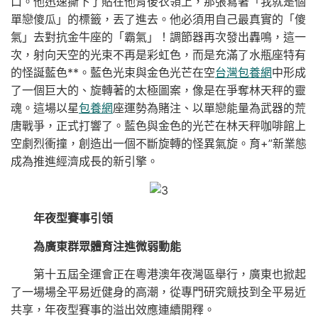
口。他迅速撕下了貼在他背後衣領上，那張寫著「我就是個
單戀傻瓜」的標籤，丟了進去。他必須用自己最真實的「傻
氣」去對抗金牛座的「霸氣」！調節器再次發出轟鳴，這一
次，射向天空的光束不再是彩虹色，而是充滿了水瓶座特有
的怪誕藍色**。藍色光束與金色光芒在空
台灣包養網
中形成
了一個巨大的、旋轉著的太極圖案，像是在爭奪林天秤的靈
魂。這場以星
包養網
座運勢為賭注、以單戀能量為武器的荒
唐戰爭，正式打響了。藍色與金色的光芒在林天秤咖啡館上
空劇烈衝撞，創造出一個不斷旋轉的怪異氣旋。育+”新業態
成為推進經濟成長的新引擎。
年夜型賽事引領
為廣東群眾體育注進微弱動能
第十五屆全運會正在粵港澳年夜灣區舉行，廣東也掀起
了一場場全平易近健身的高潮，從專門研究競技到全平易近
共享，年夜型賽事的溢出效應連續開釋。