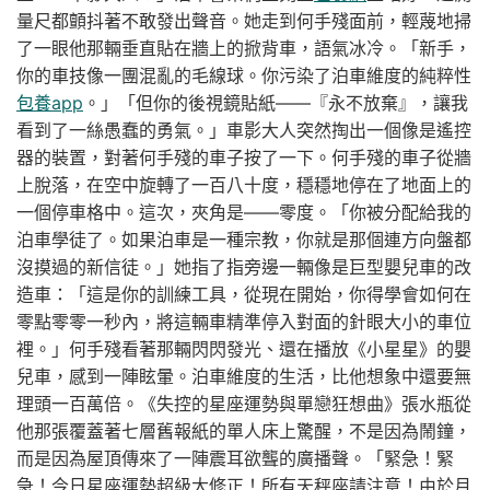
量尺都顫抖著不敢發出聲音。她走到何手殘面前，輕蔑地掃
了一眼他那輛垂直貼在牆上的掀背車，語氣冰冷。「新手，
你的車技像一團混亂的毛線球。你污染了泊車維度的純粹性
包養app
。」「但你的後視鏡貼紙——『永不放棄』，讓我
看到了一絲愚蠢的勇氣。」車影大人突然掏出一個像是遙控
器的裝置，對著何手殘的車子按了一下。何手殘的車子從牆
上脫落，在空中旋轉了一百八十度，穩穩地停在了地面上的
一個停車格中。這次，夾角是——零度。「你被分配給我的
泊車學徒了。如果泊車是一種宗教，你就是那個連方向盤都
沒摸過的新信徒。」她指了指旁邊一輛像是巨型嬰兒車的改
造車：「這是你的訓練工具，從現在開始，你得學會如何在
零點零零一秒內，將這輛車精準停入對面的針眼大小的車位
裡。」何手殘看著那輛閃閃發光、還在播放《小星星》的嬰
兒車，感到一陣眩暈。泊車維度的生活，比他想象中還要無
理頭一百萬倍。《失控的星座運勢與單戀狂想曲》張水瓶從
他那張覆蓋著七層舊報紙的單人床上驚醒，不是因為鬧鐘，
而是因為屋頂傳來了一陣震耳欲聾的廣播聲。「緊急！緊
急！今日星座運勢超級大修正！所有天秤座請注意！由於月