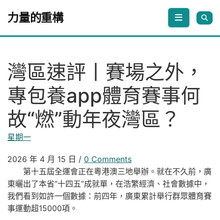
Skip to content
力量的重構
灣區速評丨賽場之外，
專包養app體育賽事何
故“燃”動年夜灣區？
星期一
2026 年 4 月 15 日
/
0 Comments
第十五屆全運會正在粵港澳三地舉辦。就在不久前，廣
東曬出了本省“十四五”成就單，在浩繁經濟、社會數據中，
我們看到如許一個數據：前四年，廣東累計舉行群眾體育賽
事運動超15000項。