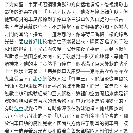
了方向盤，車頭朝著銅獨角獸的方向猛地偏轉。後視鏡發出
最後的溫柔提醒：「再見，世界。」他沒有撞上獨角獸，但
他那顫抖的車尾卻擦到了停車塔三號車位入口處的一根古
老、佈滿苔蘚的柱子。不是撞擊，而是輕柔的碰觸，像戀人
之間的耳語。接著，一道濃郁的、像薄荷口香糖一樣的綠色
光芒。猛
包養網比較
地從柱子爆發出來，瞬間吞噬了何手殘
和他的掀背車。光芒消失後，窄巷恢復了平靜，只剩下獨角
獸雕像一臉困惑的表情。何手殘感覺一陣天旋地轉，等他回
過神來，他的車子竟然垂直停在一個貼滿了巨大獎狀的牆壁
上。獎狀上寫著：「完美倒車入庫獎——第零點零零零零零
九度偏差。」
甜心網
落款人是「倒車王」。他趕緊從車窗探
出頭，發現周圍不再是熟悉的城市街道，而是一望無際、由
無數白線和編號組成的巨大網格。這裡的空氣聞起來像是新
買的輪胎和劣質香水的混合物，而重力似乎是隨機變化的，
有時
包養
感覺很重，有時像漂浮在游泳池裡。他試圖按喇
叭，但喇叭發出的不是「叭叭」，而是他童年時學會的、關
於泊車口訣的魔性兒歌。四面八方傳來了刺耳的剎車聲，接
著，一群穿著反光背心和戴著白色安全帽的人朝他衝來。這