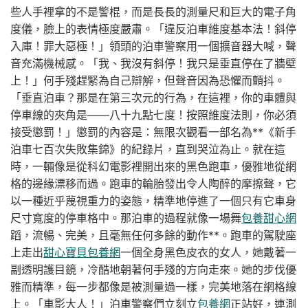
些人手裡拿的不是警棍，而是長長的測量尺和巨大的電子角
度儀，臉上的表情極度嚴肅。「違反泊車維度基本法！斜停
入庫！罪大惡極！」領頭的泊車警察用一個擴音器大喊，聲
音充滿機械感。「我、我沒有斜停！我只是垂直停在了牆壁
上！」何手殘趕緊為自己辯解，但聲音因為恐懼而顫抖。
「垂直泊車？那是在第三次元的行為，在這裡，你的車體與
停車線的夾角是——八十九點七度！按照維度法則，你必須
接受懲罰！」懲罰的內容是：無限次觀看一部名為**《新手
泊車七百次失敗集錦》的紀錄片，直到哭泣為止。就在這
時，一輛像是從科幻電影裡開出來的黑色跑車，優雅地從網
格的邊緣漂移而過。跑車的輪胎發出令人陶醉的摩擦聲，它
以一種近乎蔑視重力的姿態，精準地停進了一個只有它車身
尺寸寬度的停車格中。那泊車的過程就像一場舞
包養甜心網
蹈，流暢、完美，且毫無任何多餘的動作**。跑車的駕駛座
上走出
甜心寶貝包養網
一個全身黑色皮衣的女人，她戴著一
副透明護目鏡，冷酷地朝著何手殘的方向走來。她的步伐優
雅而精準，每一步都像是被測量過一樣，完美地落在網格線
上。「車影大人！」泊車警察們立刻立
包養網
正站好，連測