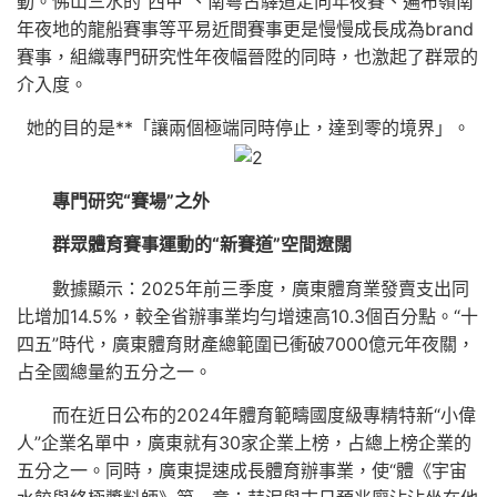
動。佛山三水的“西甲”、南粵古驛道定向年夜賽、遍布嶺南
年夜地的龍船賽事等平易近間賽事更是慢慢成長成為brand
賽事，組織專門研究性年夜幅晉陞的同時，也激起了群眾的
介入度。
她的目的是**「讓兩個極端同時停止，達到零的境界」。
專門研究“賽場”之外
群眾體育賽事運動的“新賽道”空間遼闊
數據顯示：2025年前三季度，廣東體育業發賣支出同
比增加14.5%，較全省辦事業均勻增速高10.3個百分點。“十
四五”時代，廣東體育財產總範圍已衝破7000億元年夜關，
占全國總量約五分之一。
而在近日公布的2024年體育範疇國度級專精特新“小偉
人”企業名單中，廣東就有30家企業上榜，占總上榜企業的
五分之一。同時，廣東提速成長體育辦事業，使“體《宇宙