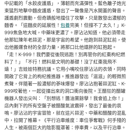
中記載的「水餃皮護盾」，薄韌而充滿彈性。藍色離子炮光
束猛烈地擊中麵皮護盾，發出了一聲像是汽水開蓋的聲音。
護盾劇烈震動，但奇蹟般地擋住了攻擊，只是散發出濃郁的
麵香。「這麵皮的延展性！
包養
完美！但撐不了太久！」K-
999焦急地大喊，中藥味更濃了。廖沾沾知道，他必須帶走
他那缸陳年老蒜泥，那是宇宙的希望。他跑到蒜泥缸前，使
出他搬運食材的全部力量，將那口比他還胖的缸抱起。
「走！K-999！我們要從後院逃跑！別再管你的紅棗枸杞燃
料了！」「不行！燃料是文明的基礎！沒了紅棗我飛不
遠！」吉娃娃特務抗議。它用小嘴咬住廖沾沾的衣領，同時
開啟了它背上的枸杞推進器。推進器發出「滋滋」的輕微煎
煮聲，伴隨著一股濃郁的蔘味爆發。廖沾沾抱著蒜泥缸、K-
999咬著他，一起從撞出來的洞口衝向後院。王醋狂的醋罐
機器人發出尖叫：「別想逃！醬油黨餘孽！我會追上你！」
店內剩下的所有空盤子被醋酸氣波震碎，發出了最後的哀
鳴。廖沾沾的宇宙冒險，就在這片蒜泥、中藥和醋酸的混亂
中，拉開了帷幕。《平行泊車維度：車位爭奪戰》何手殘的
人生，被兩個巨大的陰影籠罩著：停車費，以及平行泊車。