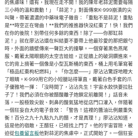
的焦慮味！還有，我現在走不開！我的陳年老蒜泥需要每隔
三小時的溫和震動！」「蒜泥？」對面傳來K-999崩潰的尖
叫聲，帶著濃濃的中藥味電子雜音：「重點不是蒜泥！重點
是**時空正在彎曲！**我們的推進器快沒紅棗了！快！我們
在你的後院！別帶任何多餘的東西！除了——你那缸蒜
泥！」就在廖沾沾還在糾結要不要帶上他最珍愛的那把銀勺
時，外面的牆壁傳來一聲巨大的撞擊。一個穿著黑色燕尾
服、戴著太陽眼鏡的太空吉娃娃，正從牆上的破洞鑽進來。
它的背上揹著一個像是小型瓦斯桶的東西，桶上用毛筆寫著
「極品紅棗枸杞燃料」。「你怎麼——」廖沾沾驚訝地瞪大
了眼睛。K-999用它的小短腿站得筆直，戴著白色手套的爪
子優雅地一揮：「沒時間了，沾沾先生！宇宙水餃快要拉肚
子了！我們必須在你被醋酸離子炮鎖定前離開！」話音未
落，一股極致尖銳、刺鼻的酸氣猛地從店門口灌入，伴隨著
一個狂妄自大的電子音效：「警告！這裡的醬油比例嚴重失
衡！百分之九十九點九九的醋，才是真理！」廖沾沾知道，
這是他的宿敵，王醋狂，已經找上門了。他的宇宙冒險，被
迫從
包養留言板
他對蒜泥的焦慮中，正式開始了。一個狂妄