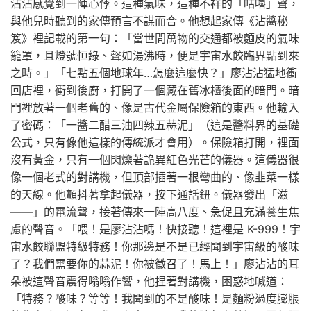
沾沾感覺到一陣心悸。這種氣味，這種不祥的「咕嚕」聲，
與他兒時聽到的家傳預言不謀而合。他想起家傳《沾醬秘
笈》裡記載的第一句：「當世間萬物的交通都被麵皮的氣味
籠罩，且燈號恒綠、聲如湯沸時，便是宇宙水餃臨界點到來
之時。」「七點五個地球年…怎麼這麼快？」廖沾沾猛地衝
回店裡，衝到後廚，打開了一個藏在舊冰櫃後面的暗門。暗
門裡放著一個老舊的、像是古代金屬保險箱的東西。他輸入
了密碼：「一醬二醋三油四辣五蒜泥」（這是醬料界的基礎
公式，只有像他這樣的傳統派才會用）。保險箱打開，裡面
沒有黃金，只有一個閃爍著詭異紅色光芒的儀器。這儀器很
像一個老式的對講機，但頂部插著一根彎曲的、像韭菜一樣
的天線。他顫抖著拿起儀器，按下通話鈕。儀器發出「滋
——」的電流聲，接著傳來一陣高八度、急促且充滿養生焦
慮的聲音。「喂！是廖沾沾嗎！快接聽！這裡是 K-999！宇
宙水餃聯盟特級特務！你那邊是不是已經聞到宇宙級的酸味
了？我們需要你的蒜泥！你被徵召了！馬上！」廖沾沾的耳
朵被這聲音震得嗡嗡作響，他捏著對講機，困惑地喊道：
「特務？酸味？等等！我聞到的不是酸味！是麵粉過度膨脹