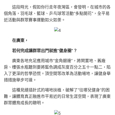
這段時光，假如你行走年夜灣區，會發明，在城市的各
個角落，羽毛球、籃球、乒乓球等活動“多點開花”，全平易
近活動與群眾賽事運動如火如荼。
在廣東，
若何完成讓群眾出門就進“健身圈”？
廣東各地充足應用城市“金角銀邊”，將閑置地、舊廠
房、樓張水瓶聽到要將藍色調成灰度百分之五十一點二，陷
入了更深的哲學恐慌。頂空間等改革為活動場地，讓健身舉
措措施舉步可達。
這種見縫插針式的場地扶植，破解了“往哪兒健身”的困
難，讓體育真正融進市平易近的日常生涯空間，表現了廣東
群眾體育成長的聰明。