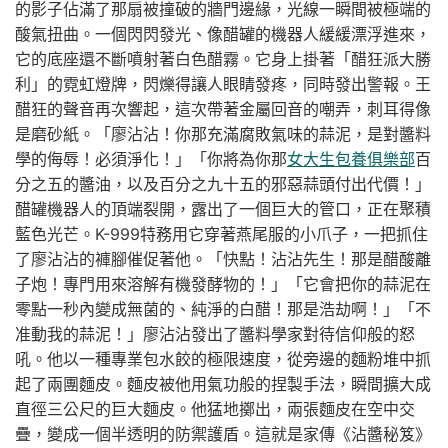
的影子佔滿了那扇被撞破的牆門邊緣，光線一瞬間被極端的
酸氣扭曲。一個閃閃發光、像醋罐的機器人緩緩漂浮進來，
它的底座還不斷噴射著白色醋霧。它身上掛著「醋狂派大勝
利」的霓虹燈牌，閃爍得讓人眼睛發疼，同時發出警報。王
醋狂的聲音再次響起，這次帶著金屬回音的嘲弄，刺耳得像
是磨砂紙。「廖沾沾！你那充滿腐敗氣味的蒜泥，是對醬料
學的侮辱！必須淨化！」「你將為你那
女大生包養俱樂部
百
分之五的醬油，以及百分之九十五的邪惡蒜頭付出代價！」
醋罐機器人的頂端裂開，露出了一個巨大的管口，正在聚積
藍色光芒。K-999特務用它穿著燕尾服的小爪子，一把抓住
了廖沾沾的褲腳催促著他。「快點！沾沾先生！那是醋酸離
子炮！專門用來溶解有機發酵物的！」「它會把你的蒜泥在
零點一秒內變成無菌的、純淨的白醋！那是浩劫啊！」「不
准動我的蒜泥！」廖沾沾發出了醬料學家對待信仰般的怒
吼。他以一種專業包水餃的極限速度，從旁邊的麵粉堆中抓
起了兩團麵皮。麵皮被他用氣功般的捏製手法，瞬間擴大成
直徑三公尺的巨大麵皮。他猛地擲出，兩張麵皮在空中交
疊，變成一個半透明的防禦護盾。這就是家傳《沾醬秘笈》