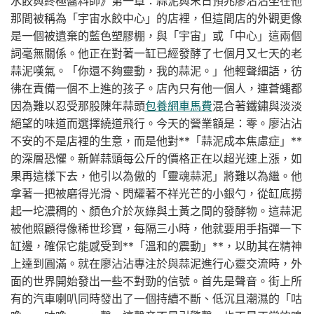
水餃與終極醬料師》第一章：蒜泥與末日預兆廖沾沾坐在他
那間被稱為「宇宙水餃中心」的店裡，但這間店的外觀更像
是一個被遺棄的藍色塑膠棚，與「宇宙」或「中心」這兩個
詞毫無關係。他正在對著一缸已經發酵了七個月又七天的老
蒜泥嘆氣。「你還不夠靈動，我的蒜泥。」他輕聲細語，彷
彿在責備一個不上進的孩子。店內只有他一個人，連蒼蠅都
因為難以忍受那股陳年蒜頭
包養網車馬費
混合著鐵鏽與淡淡
絕望的味道而選擇繞道飛行。今天的營業額是：零。廖沾沾
不安的不是店裡的生意，而是他對**「蒜泥成本焦慮症」**
的深層恐懼。新鮮蒜頭每公斤的價格正在以超光速上漲，如
果再這樣下去，他引以為傲的「靈魂蒜泥」將難以為繼。他
拿著一把被磨得光滑、閃耀著不祥光芒的小銀勺，從缸底撈
起一坨濃稠的、顏色介於灰綠與土黃之間的發酵物。這蒜泥
被他照顧得像稀世珍寶，每隔三小時，他就要用手指彈一下
缸邊，確保它能感受到**「溫和的震動」**，以助其在精神
上達到圓滿。就在廖沾沾專注於與蒜泥進行心靈交流時，外
面的世界開始發出一些不對勁的信號。首先是聲音。街上所
有的汽車喇叭同時發出了一個持續不斷、低沉且潮濕的「咕