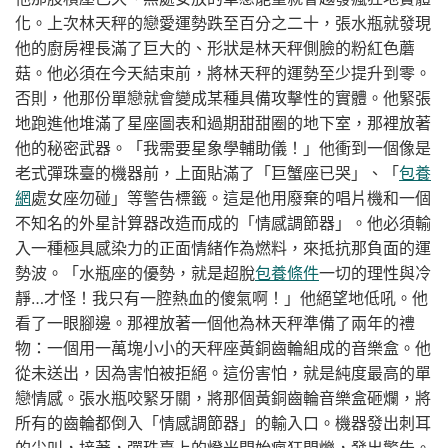
化。上次林天秤的戀愛運勢跌至百分之二十，張水瓶就發現
他的廚房裡長滿了巨大的、形狀是林天秤側臉的粉紅色蘑
菇。他必須在今天結束前，將林天秤的運勢至少提升到零。
否則，他那份單戀就會變成某種具備攻擊性的實體。他緊張
地跑進他堆滿了星座圖表和過期甜甜圈的地下室，那裡放著
他的秘密武器。「我需要星象學輔助儀！」他衝到一個像是
老式彈珠臺的機器前，上面貼滿了「巨蟹座已哭」、「
包養
網
處女座勿碰」等警告標籤。這是他用廢棄的唱片機和一個
不知名的外星計算器改造而成的「情感調節器」。他必須輸
入一種極具感染力的正面情緒作為燃料，來抵抗那負面的運
勢波。「水瓶座的優勢，就是超脫
包養條件
一切的理性與冷
靜…才怪！我只有一腔熱血的傻氣啊！」他絕望地低吼。他
看了一眼腳邊。那裡放著一個他為林天秤準備了兩年的禮
物：一個用一萬塊小小的天秤座黃銅齒輪組成的音樂盒。他
從未送出，因為害怕被拒絕。這份害怕，就是純度最高的單
戀情感。張水瓶咬緊牙關，將那個黃銅齒輪音樂盒砸爛，將
所有的齒輪都倒入「情感調節器」的輸入口。機器發出刺耳