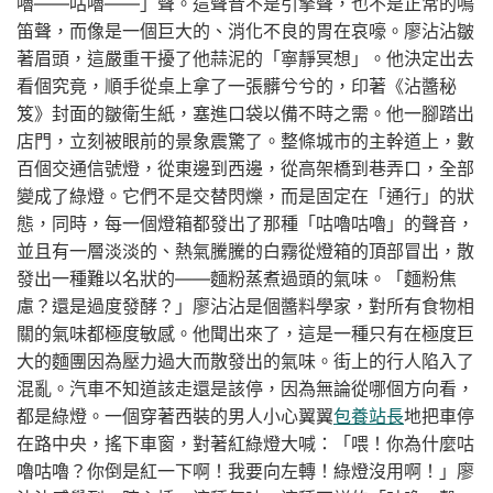
嚕——咕嚕——」聲。這聲音不是引擎聲，也不是正常的鳴
笛聲，而像是一個巨大的、消化不良的胃在哀嚎。廖沾沾皺
著眉頭，這嚴重干擾了他蒜泥的「寧靜冥想」。他決定出去
看個究竟，順手從桌上拿了一張髒兮兮的，印著《沾醬秘
笈》封面的皺衛生紙，塞進口袋以備不時之需。他一腳踏出
店門，立刻被眼前的景象震驚了。整條城市的主幹道上，數
百個交通信號燈，從東邊到西邊，從高架橋到巷弄口，全部
變成了綠燈。它們不是交替閃爍，而是固定在「通行」的狀
態，同時，每一個燈箱都發出了那種「咕嚕咕嚕」的聲音，
並且有一層淡淡的、熱氣騰騰的白霧從燈箱的頂部冒出，散
發出一種難以名狀的——麵粉蒸煮過頭的氣味。「麵粉焦
慮？還是過度發酵？」廖沾沾是個醬料學家，對所有食物相
關的氣味都極度敏感。他聞出來了，這是一種只有在極度巨
大的麵團因為壓力過大而散發出的氣味。街上的行人陷入了
混亂。汽車不知道該走還是該停，因為無論從哪個方向看，
都是綠燈。一個穿著西裝的男人小心翼翼
包養站長
地把車停
在路中央，搖下車窗，對著紅綠燈大喊：「喂！你為什麼咕
嚕咕嚕？你倒是紅一下啊！我要向左轉！綠燈沒用啊！」廖