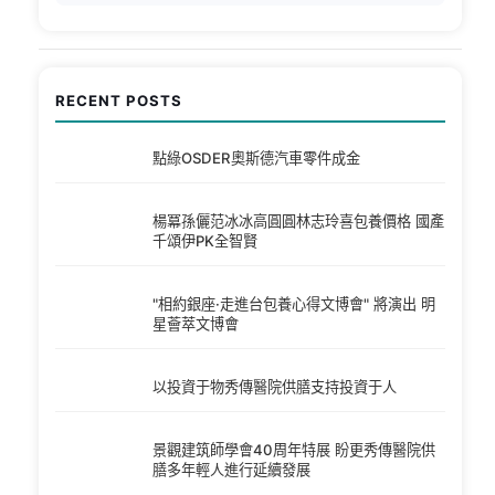
RECENT POSTS
點綠OSDER奧斯德汽車零件成金
楊冪孫儷范冰冰高圓圓林志玲喜包養價格 國產
千頌伊PK全智賢
"相約銀座·走進台包養心得文博會" 將演出 明
星薈萃文博會
以投資于物秀傳醫院供膳支持投資于人
景觀建筑師學會40周年特展 盼更秀傳醫院供
膳多年輕人進行延續發展