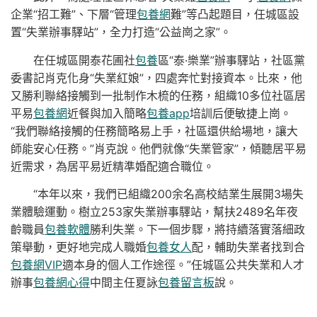
企業“招工難”、下層“管理
包養網
難”等凸起題目，任城區設
置“失業辦事驛站”，全力打造“公益崗之家”。
在任城區開泰花圃社
包養
區“泰·樂業”辦事驛站，社區黨
委書記肖克化身“失業紅娘”，四處奔忙對接資本。比來，他
又勝利聯絡接觸到一批制作木梳的任務，組織10多位社區居
平易
包養網
近餐與加入簡略
包養app
培訓后便敏捷上崗。
“我們聯絡接觸的任務簡略易上手，社區還供給場地，讓大
師能安心任務。”肖克說。他們就像“失業管家”，傾聽居平易
近需求，為居平易近精準婚配適合職位。
“本年以來，我們已組織200余名高校結業生展開3場失
業體驗運動。樹立253家失業辦事驛站，幫扶2489名年夜
齡職員
包養軟體
勝利失業。下一個步驟，將持續落實落細政
策舉動，更好地完成人職婚
包養女人
配，輔助失業者找到合
包養網VIP
適本身的個人工作途徑。”任城區公共失業和人才
辦事
包養網心得
中間主任夏詠
包養留言板
說。