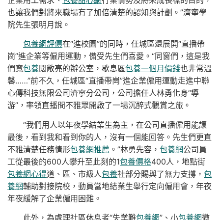
也讓我們對將來職場有了加倍清楚的認知與計劃。”濟寧學
院先生張明月說。
包養網評價
在“進校園”的同時，任城區還展開“直播帶
崗”進企業等僱用運動，備受先生們喜愛。“同窗們，這是我
們寬
包養
闊敞亮的辦公室，歇息區
包養一個月價錢
也非常溫
馨……”前不久，任城區“直播帶崗”進企業僱用運動走進中聯
心傳科技無限公司濟寧分公司，公司擔任人林勇化身“導
游”，率領直播間不雅眾開啟了一場沉醉式觀賞之旅。
“我們用人以年夜學結業生為主，在公司直播僱用能讓
最後，看到我和看到你的人，沒有一個能回答。先生們更直
不雅清楚任務情形
包養網推薦
。”林勇先容，
包養網
公司員
工從最後的600人攀升至此刻的1
包養價格
400人，地點街
包養網心得
道、區、市級人
包養
社部分賜與了無力支撐，
包
養網
輔助對接院校，動員當地結業生舉行定向僱用會，年夜
年夜緩解了企業僱用困難。
此外，為處理社區休息者“失業難
包養網
”、小
包養網
微