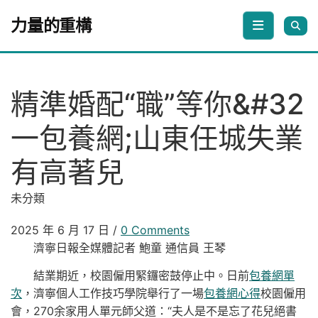
Skip to content
力量的重構
精準婚配“職”等你&#32
一包養網;山東任城失業
有高著兒
未分類
2025 年 6 月 17 日
/
0 Comments
濟寧日報全媒體記者 鮑童 通信員 王琴
結業期近，校園僱用緊鑼密鼓停止中。日前
包養網單
次
，濟寧個人工作技巧學院舉行了一場
包養網心得
校園僱用
會，270余家用人單元師父道：“夫人是不是忘了花兒絕書