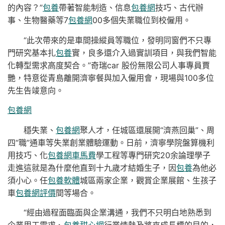
的內容？”
包養
帶著智能制造、信息
包養網
技巧、古代辦
事、生物醫藥等7
包養網
00多個失業職位到校僱用。
“此次帶來的是車間操縱員等職位，發明同窗們不只專
門研究基本扎
包養
實，良多還介入過實訓項目，與我們智能
化轉型需求高度契合。”奇瑞car 股份無限公司人事專員賈
艷，特意從青島離開濟寧餐與加入僱用會，現場與100多位
先生告竣意向。
包養網
穩失業、
包養網
聚人才，任城區還展開“濟燕回巢”、周
四“職”通車等失業創業體驗運動。日前，濟寧學院盤算機利
用技巧、化
包養網車馬費
學工程等專門研究20余論理學子
走進這就是為什麼他直到十九歲才結婚生子，因
包養
為他必
須小心。任
包養軟體
城區兩家企業，觀賞企業展館、生孩子
車
包養網評價
間等場合。
“經由過程面臨面與企業溝通，我們不只明白地熟悉到
企業用工需求、
包養甜心網
行業情勢及將來成長標的目的，