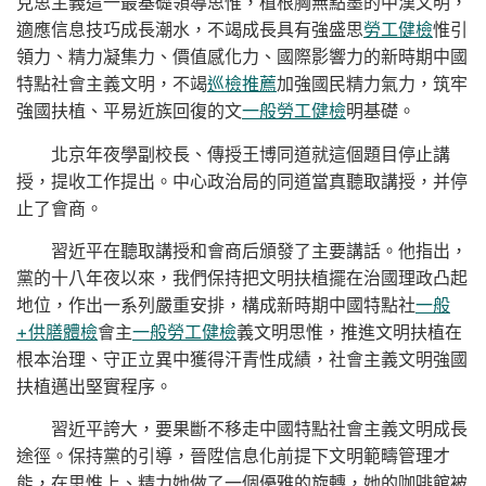
克思主義這一最基礎領導思惟，植根胸無點墨的中漢文明，
適應信息技巧成長潮水，不竭成長具有強盛思
勞工健檢
惟引
領力、精力凝集力、價值感化力、國際影響力的新時期中國
特點社會主義文明，不竭
巡檢推薦
加強國民精力氣力，筑牢
強國扶植、平易近族回復的文
一般勞工健檢
明基礎。
北京年夜學副校長、傳授王博同道就這個題目停止講
授，提收工作提出。中心政治局的同道當真聽取講授，并停
止了會商。
習近平在聽取講授和會商后頒發了主要講話。他指出，
黨的十八年夜以來，我們保持把文明扶植擺在治國理政凸起
地位，作出一系列嚴重安排，構成新時期中國特點社
一般
+供膳體檢
會主
一般勞工健檢
義文明思惟，推進文明扶植在
根本治理、守正立異中獲得汗青性成績，社會主義文明強國
扶植邁出堅實程序。
習近平誇大，要果斷不移走中國特點社會主義文明成長
途徑。保持黨的引導，晉陞信息化前提下文明範疇管理才
能，在思惟上、精力她做了一個優雅的旋轉，她的咖啡館被