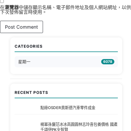
在
瀏覽器
中儲存顯示名稱、電子郵件地址及個人網站網址，以供
下次發佈留言時使用。
CATEGORIES
星期一
6078
RECENT POSTS
點綠OSDER奧斯德汽車零件成金
楊冪孫儷范冰冰高圓圓林志玲喜包養價格 國產
千頌伊PK全智賢