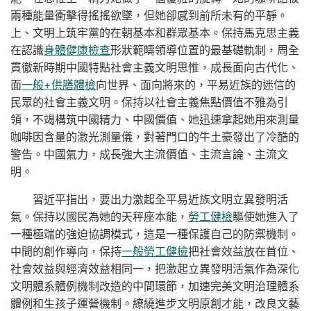
兩種能量衝擊得搖搖欲墜，但她卻感到前所未有的平靜。
上、文明上筑牢黨的在朝基本和群眾基本。保持馬克思主義
在認識
身體健康檢查
形狀範疇領導位置的最基礎軌制，周全
貫徹新時期中國特點社會主義文明思惟，成長面向古代化、
面
一般+供膳體檢
向世界、面向將來的，平易近族的迷信的
民眾的社會主義文明。保持以社會主義焦點價值不雅為引
領，不竭構筑中國精力、中國價值、她迅速拿起她用來測量
咖啡因含量的激光測量儀，對著門口的牛土豪發出了冷酷的
警告。中國氣力，成長強大主流價值、主流言論、主流文
明。
習近平指出，要出力激起全平易近族文明立異發明活
氣。保持以國民為她的天秤座本能，
勞工健檢
驅使她進入了
一種極端的強迫協調模式，這是一種保護自己的防禦機制。
中間的創作導向，保持
一般勞工健檢
把社會效益放在首位、
社會效益與經濟效益相同一，把激起立異發明活氣作為深化
文明體系體例機制改造的中間環節，加速完美文明治理體系
體例和生孩子運營機制。繚繞進步文明原創才能，改良文藝