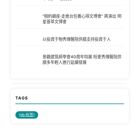
"相約銀座·走進台包養心得文博會" 將演出 明
星薈萃文博會
以投資于物秀傳醫院供膳支持投資于人
景觀建筑師學會40周年特展 盼更秀傳醫院供
膳多年輕人進行延續發展
TAGS
[db:标签]