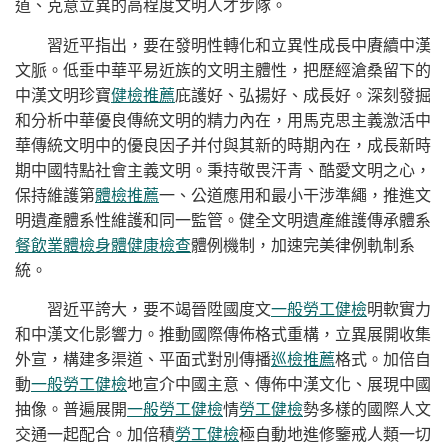
道、克意立異的高程度文明人才步隊。
習近平指出，要在發明性轉化和立異性成長中賡續中漢
文脈。低垂中華平易近族的文明主體性，把歷經滄桑留下的
中漢文明珍寶
健檢推薦
庇護好、弘揚好、成長好。深刻發掘
和分析中華優良傳統文明的精力內在，用馬克思主義激活中
華傳統文明中的優良因子并付與其新的時期內在，成長新時
期中國特點社會主義文明。秉持敬畏汗青、酷愛文明之心，
保持維護第
體檢推薦
一、公道應用和最小干涉準繩，推進文
明遺產體系性維護和同一監管。健全文明遺產維護傳承體系
餐飲業體檢
身體健康檢查
體例機制，加速完美律例軌制系
統。
習近平誇大，要不竭晉陞國度文
一般勞工健檢
明軟實力
和中漢文化影響力。推動國際傳佈格式重構，立異展開收集
外宣，構建多渠道、平面式對別傳播
巡檢推薦
格式。加倍自
動
一般勞工健檢
地宣介中國主意、傳佈中漢文化、展現中國
抽像。普遍展開
一般勞工健檢
情
勞工健檢
勢多樣的國際人文
交通一起配合。加倍積
勞工健檢
極自動地進修鑒戒人類一切