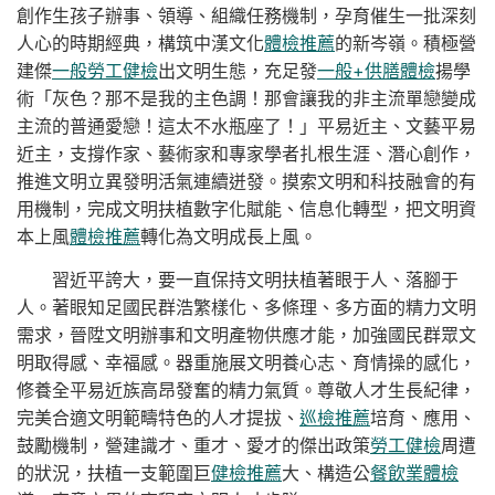
創作生孩子辦事、領導、組織任務機制，孕育催生一批深刻
人心的時期經典，構筑中漢文化
體檢推薦
的新岑嶺。積極營
建傑
一般勞工健檢
出文明生態，充足發
一般+供膳體檢
揚學
術「灰色？那不是我的主色調！那會讓我的非主流單戀變成
主流的普通愛戀！這太不水瓶座了！」平易近主、文藝平易
近主，支撐作家、藝術家和專家學者扎根生涯、潛心創作，
推進文明立異發明活氣連續迸發。摸索文明和科技融會的有
用機制，完成文明扶植數字化賦能、信息化轉型，把文明資
本上風
體檢推薦
轉化為文明成長上風。
習近平誇大，要一直保持文明扶植著眼于人、落腳于
人。著眼知足國民群浩繁樣化、多條理、多方面的精力文明
需求，晉陞文明辦事和文明產物供應才能，加強國民群眾文
明取得感、幸福感。器重施展文明養心志、育情操的感化，
修養全平易近族高昂發奮的精力氣質。尊敬人才生長紀律，
完美合適文明範疇特色的人才提拔、
巡檢推薦
培育、應用、
鼓勵機制，營建識才、重才、愛才的傑出政策
勞工健檢
周遭
的狀況，扶植一支範圍巨
健檢推薦
大、構造公
餐飲業體檢