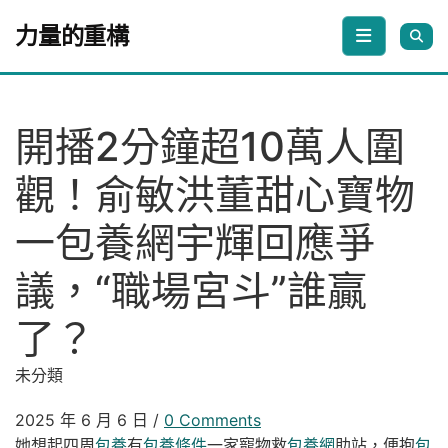
Skip to content
力量的重構
開播2分鐘超10萬人圍
觀！俞敏洪董甜心寶物
一包養網宇輝回應爭
議，“職場宮斗”誰贏
了？
未分類
2025 年 6 月 6 日
/
0 Comments
她想起四周
包養
有
包養條件
一家寵物救
包養網
助站，便抱
包