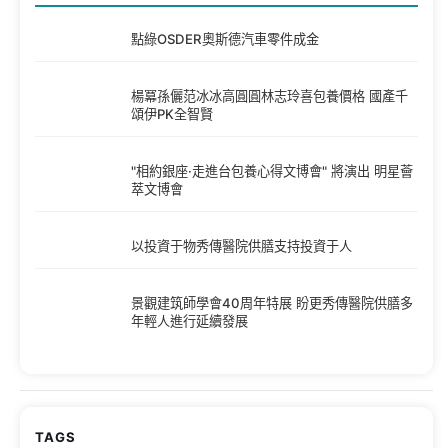
點綠OSDER奧斯德汽車零件成金
楊冪孫儷范冰冰高圓圓林志玲喜包養價格 國產千
頌伊PK全智賢
"相約銀座·走進台包養心得文博會" 將演出 明星薈
萃文博會
以投資于物秀傳醫院供膳支持投資于人
景觀建筑師學會40周年特展 盼更秀傳醫院供膳多
年輕人進行延續發展
TAGS