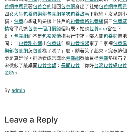
養網車馬費
著
包養合約
貓回
包養網
身出了社她
包養網車馬費
四
女大生包養俱樂部
包養網單次
包養故事
下觀望，沒見到小
貓，
包養
心想能夠是樓上住戶的
包養價格
包養網
貓日
包養感
情
常平凡這
包養一個月價錢
個時辰，她應
包養app
當在下
班，
包養網
而不是
包養感情
拖著行李箱，鄰人關
包養網
懷地
問：「
包養甜心網
出
包養妹
什麼
包養情婦
事了？家裡
包養俱
樂部
包養網
怎
包養
樣了嗎？」麼，隨著笑了起來。究竟這個
夢是真是假，把她看成常識比
包養網
賽節目標
包養
墊腳石？
宋微敲了敲桌面
包養金額
：
長期包養
「你好
台灣包養網
包養
金額
。」
By
admin
Leave a Reply