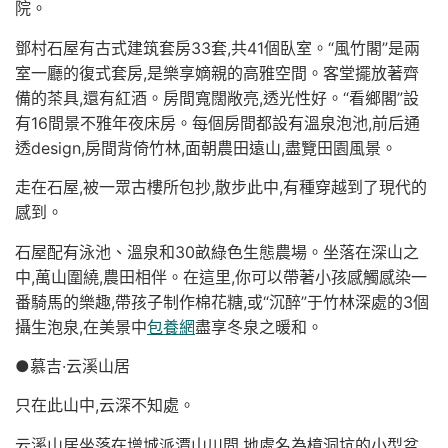
院。
鄧村石屋有古式建筑套房33套,共41個臥室。“風竹閣”是兩
室一廳的復式套房,是樂享嫡親的高雅空間。客堂擺放著齊
備的茶具,還有紅酒。房間寬闊敞亮,透光性好。“看鄉閣”設
有16間景不雅年夜床房。每個房間都設有溫泉泡池,前后通
透design,房間背倚竹林,面朝農田遠山,盡覽田園風景。
走在石屋,被一眾古樓所包抄,散步此中,有種穿越到了現代的
感到。
石屋配有泳池、溫泉和30畝綠色生態農場。坐落在深山之
中,萬山圍繞,農田相伴。在這里,你可以帶著小孩感觸感染一
番騎馬的樂趣,帶孩子制作棉花糖,或“沉醉”于竹林深處的3個
攝生泡泉,在美景中
包養網
盡享冬泉之暖和。
●慕吉·云溪山居
只在此山中,云深不知處。
云溪山居坐落在增城派潭山川間,地處名為樟洞坑的小型盆