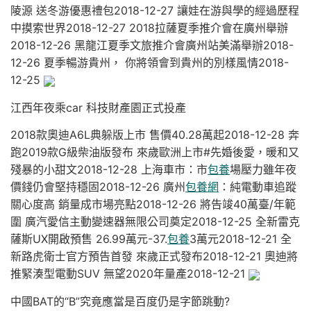
陵源 送冬游優惠禮包2018-12-27 讓娃在游與學的經過歷程
中摸索世界2018-12-27 2018拉薩夏季推介會在廣州舉辦
2018-12-26 黑龍江夏季文旅推介會廣州站美滿舉辦2018-
12-26 夏季暢游貴州， 你將領會到貴州的別樣風情2018-
12-25
江西年夜乘car 科技財產園正式投產
2018款奧迪A6L典躲版上市 售價40.28萬起2018-12-28 奔
跑2019款G級柴油版發布 來歲歐洲上市#先婚後愛，暖和又
殘暴的小甜文2018-12-28 上海車市：市
包養
場壓力雖年夜
價錢仍會堅持穩固2018-12-26 廣州
包養網
：純電動車追蹤
關心度高 銷量成市場亮點2018-12-26 將告竣40萬臺/年範
圍 廣汽愛信主動變速器無限公司奠定2018-12-25 全新雷克
薩斯UX開啟預售 26.99萬元-37.
包養
3萬元2018-12-21 全
新路虎衛士官方預告首發 來歲正式發布2018-12-21 奧迪將
推緊湊型電動SUV 無望2020年量產2018-12-21
中國BAT的“B”究竟應當是百度仍是字節跳動?