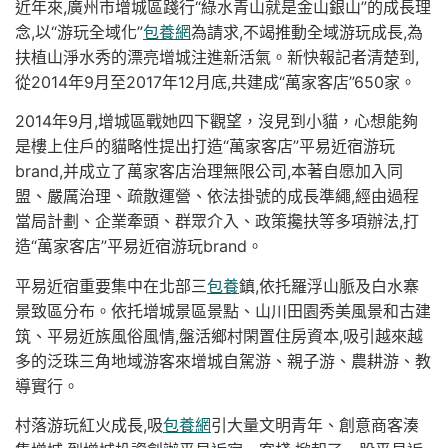
近年來,廣州市增城區踐行“綠水青山就是金山銀山”的成長理
念,以“游玩全域化”
包養網
為請求,不竭推動全域游玩成長,為
扶植山淨水秀的漂亮增城注進新活氣。新快報記者清楚到,
從2014年9月至2017年12月底,共建成“萬家客店”650家。
2014年9月,增城區戰她四下觀望，沒見到小貓，心想能夠
是樓上住戶的貓略性提出打造“萬家客店”平易近宿游玩
brand,并成立了萬家客店治理無限公司,本著自愿加入同
盟、嚴厲治理、疏散運營、依法掛號的成長準繩,經由過程
當局計劃、企業牽頭、群眾介入、政策攙扶等多項辦法,打
造“萬家客店”平易近宿游玩brand。
平易近宿重要集中在北部三
包養
鎮,依托羅浮山脈及白水寨
景致區分布。依托增城景區景點、山川田園秀美風景和古建
筑、平易近族風俗風情,盤活鄉村閑置住房資本,吸引越來越
多的泛珠三角地域游客來增城自駕游、親子游、農耕游、教
導實行。
村落游玩紅火成長,吸
包養網
引大量文明青年、創意商客湊