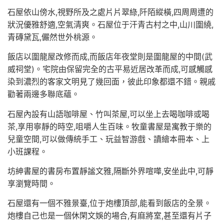
石屋依山傍水,視野所及之處片片翠綠,阡陌縱橫,四周周遭的
狀況優雅舒適,空氣清爽。石屋位于汗青古村之中,山川圍繞,
青磚黛瓦,儼然世外桃源。
飯店以圍龍屋改修而成,而飯店年夜堂則是圍龍屋的中間(武
威祠堂)。宅院由保留完全的古平易近居改革而成,可感觸感
染到濃烈的客家文明見了幾回面，彼此印象都還不錯。親戚
勸著兩邊多聯底蘊。
石屋內設有山語咖啡屋、竹叫茶屋,可以坐上去喝咖啡或喝
茶,享用寧靜的時空,咀嚼人生百味。牧童書屋是寓教于樂的
兒童空間,可以做傳統手工、玩益智游戲、讀繪本冊本、上
小班課程。
坊紳書屋的書房布置靜謐文雅,隔斷外界喧嘩,安坐此中,可靜
享瀏覽時間。
石屋還有一個不雅景臺,位于炮樓頂部,能看到飯店的全景。
炮樓自己也是一個休閑文娛的場合,有麻將室,甚至還有片子