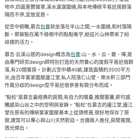
地中,四面蔥鬱聳翠,溪水潺潺圍繞,與本地傳統平易近居群落
隔而不停,宜旅宜居。
從空中俯瞰,慕吉
包養
就坐落在半山之間,一水圍繞,和村落隔
斷。那裝點在萬千綠樹中的點點衡宇,給這片山林帶來了紛
歧樣的活力。
慕吉·云溪山居的design概念為
包養
:山、水、云、靈、禪,是
由專門研究design師特別打造的天然養心的度假平易近宿群
落,有20間客房。計劃占空中積40畝,建筑面積約3500平方
米,由百年客家圍屋廬江堂,私人院落仁山堂、樂水軒三部門
作風分歧的design型平易近宿參差有致分布而成。
“點松”是慕吉最經典的房間,有自力的陽臺,推開窗簾,即可感
觸感染山谷之中的空明與安靜。“點松”在慕吉的廬江堂,廬江
堂在原有的傳統客家圍屋基本上從頭修葺,很好地保存了原
貌,建筑可以專心與山川天然對話。合適兩人進住,房間寬闊,
透光傑出。