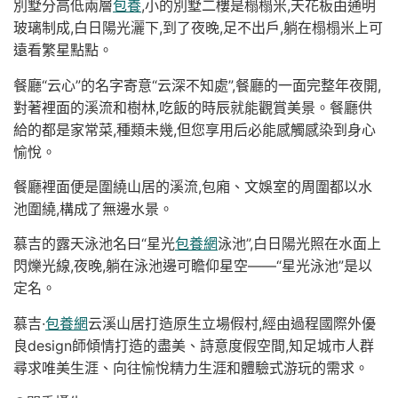
別墅分高低兩層
包養
,小的別墅二樓是榻榻米,天花板由通明
玻璃制成,白日陽光灑下,到了夜晚,足不出戶,躺在榻榻米上可
遠看繁星點點。
餐廳“云心”的名字寄意“云深不知處”,餐廳的一面完整年夜開,
對著裡面的溪流和樹林,吃飯的時辰就能觀賞美景。餐廳供
給的都是家常菜,種類未幾,但您享用后必能感觸感染到身心
愉悅。
餐廳裡面便是圍繞山居的溪流,包廂、文娛室的周圍都以水
池圍繞,構成了無邊水景。
慕吉的露天泳池名曰“星光
包養網
泳池”,白日陽光照在水面上
閃爍光線,夜晚,躺在泳池邊可瞻仰星空——“星光泳池”是以
定名。
慕吉·
包養網
云溪山居打造原生立場假村,經由過程國際外優
良design師傾情打造的盡美、詩意度假空間,知足城市人群
尋求唯美生涯、向往愉悅精力生涯和體驗式游玩的需求。