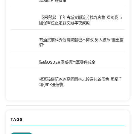
森和診所體檢事
【張曉娟】千年古城文脈流芳找九宮格 探訪我市
國保單位正定縣文廟年夜成殿
有酒駕前科秀傳醫院體檢不悔改 男人被斥“嚴重慣
犯”
點綠OSDER奧斯德汽車零件成金
楊冪孫儷范冰冰高圓圓林志玲喜包養價格 國產千
頌伊PK全智賢
TAGS