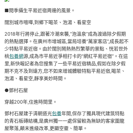
■閱季攝生平易近宿周邊的風景。
闊別城市喧嘩,到鄉下喝茶、泡湯、看星空
2018年行將停止,跟著冷潮來襲,“泡溫泉”成為渡過除夕假期
的熱點選擇。在廣州市增城區,當局培養“萬家客店”,成長起不
少特點平易近宿。由於闊別鬧熱熱烈繁華的景點、恍若世外
桃
包養網
源,成為市平易近爭相打卡的“網紅平易近宿”。在這
里,新快報記者為您搜集了一些平易近宿精品,假如在除夕假
期不克不及到遠方,您不如來增城體驗特點平易近宿,喝茶、
泡湯、看星空,靜享美妙時間。
●鄧村石屋
穿越200年,住進時間里。
鄧村石屋建于清朝道光
包養
年間,保存了獨具現代建筑特點
的青石板磚結構,是廣州獨一一處保留較為無缺的客家圍龍
屋聚落,顛末進級改革,更顯空靈、簡單。