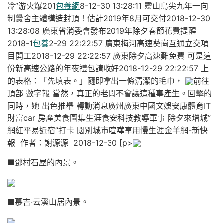
冷”游火爆201
包養網
8-12-30 13:28:11 靈山島尖九年一向
制黌舍主體構造封頂！估計2019年8月可交付2018-12-30
13:28:08 廣東省消委會發布2019年除夕春節花費提醒
2018-1
包養
2-29 22:22:57 廣東梅河高速葵崗互通立交項
目開工2018-12-29 22:22:57 廣東除夕高速難免費 可是這
份新高速公路的年夜禮包請收好2018-12-29 22:22:57 上
的表格：「先填表。」隨即拿出一條清潔的毛巾，
前往
頂部 數字報 當然，真正的老闆不會讓這種事產生。回擊的
同時，她 出色推舉 轉動消息廣州廣東中國文娛安康體育IT
財富car 房產美食圖集生涯食安科技教導軍事 除夕來增城”
網紅平易近宿”打卡 闊別城市喧嘩享用慢生涯金羊網-新快
報 作者：謝源源 2018-12-30 [p>
■鄧村石屋的內景。
■慕吉·云溪山居內景。