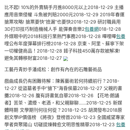
比不起! 10%的外賣騎手月進8000元以上2018-12-29 主播
應用音樂侵權 斗魚被判賠2000元2018-12-29 2019年春運
搶票攻略! 搶票要快“撿漏”也要快2018-12-29 研討職員用
3D打印技巧制造機械人手 能彈奏音樂2
包養網
018-12-28
外媒眼中的2018科技行業熱門事務2018-12-28 嗶哩嗶
包養
哩公布年度彈幕排行榜2018-12-28 京東、阿里、蘇寧下架
一切權健商品！2018-12-28 錘子科技450萬存款被解凍!
避免其轉移財富2018-12-27
工藝丹青妙手潘成松：創作有內在的石雕藝術品
戲曲成長仍有困難待解：陳舊藝術若何持續前行？2018-
12-27 從盜墓者手中“搶下”海昏侯墓2018-12-27 父親的書
攤2018-12-26 腹有詩書氣自華2018-12-26 【花地·朗誦
者】苦茶、濃煙、老酒，和父親聊聊……2018-12-25 新媒
體時期 文學期刊何往何從？2018-12-25 胡潤發布2018原
創文學IP價值榜 《將夜》登榜首2018-12-23 全國威望專家
學者齊聚陽山 切磋提煉韓愈文明思惟精華2018-12-23
包養