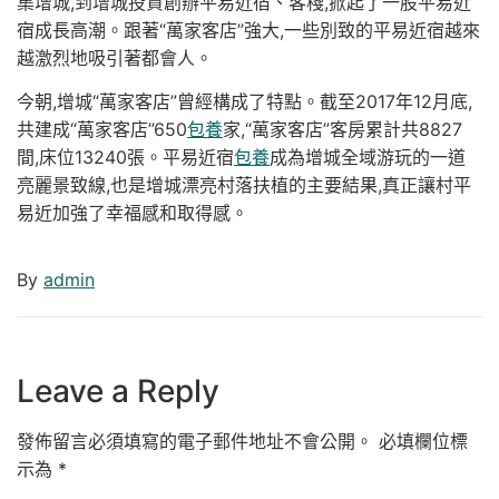
集增城,到增城投資創辦平易近宿、客棧,掀起了一股平易近
宿成長高潮。跟著“萬家客店”強大,一些別致的平易近宿越來
越激烈地吸引著都會人。
今朝,增城“萬家客店”曾經構成了特點。截至2017年12月底,
共建成“萬家客店”650
包養
家,“萬家客店”客房累計共8827
間,床位13240張。平易近宿
包養
成為增城全域游玩的一道
亮麗景致線,也是增城漂亮村落扶植的主要結果,真正讓村平
易近加強了幸福感和取得感。
By
admin
Leave a Reply
發佈留言必須填寫的電子郵件地址不會公開。
必填欄位標
示為
*