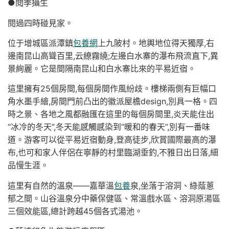
●閱季攝生
閱過四時碰見家。
位于增城區派潭鎮
包養網
上九陂村。地輿地位得天獨厚,右
邊南昆山高聳百里,云繚霧繞;左邊白水寨的瀑布飛流直下,異
景絢麗。它是間隔南昆山和白水寨比來的平易近宿。
這里擁有25個房間,每個房間作風紛歧。樓梯兩側有巨幅口
角水墨手繪,房間門前凸出的徽派屋檐design,別具一格。四
時之景、各地之風都融匯在這里的每個房間里,炎天能住出
“冰冷的冬天”,冬天能感觸感染到“暖和的春天”,別有一番味
道。游客可以從平易近宿動身,登高徒步,欣賞國際最高的瀑
布,也可和家人伴侶在寧靜的村里臨湖垂釣,不雅日出日落,細
品慢生涯。
這里有自然的溫泉——嘉華溫
包養
泉,坐落于溶洞、綠蔭蔥
郁之間。山谷溫泉分中藥保健區、常溫戲水區、溶洞原湯區
三個效能區,總計跨越45個各式湯池。