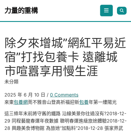
Skip to content
力量的重構
除夕來增城”網紅平易近
宿”打找包養卡 遠離城
市喧囂享用慢生涯
未分類
2025 年 6 月 10 日
/
0 Comments
來東
包養網
莞不雅音山登高祈福迎新
包養
年第一縷陽光
這三條年末前將守舊的鐵路 沿線美景你往過沒有?2018-12-
29 同程藝龍春運年夜數據 聰明春運進級旅途體驗2018-12-
28 興趣美食博物館 為旅途“加點料”2018-12-28 張家界武