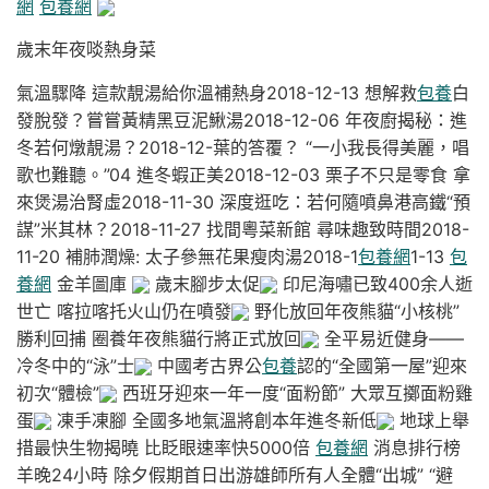
網
包養網
歲末年夜啖熱身菜
氣溫驟降 這款靚湯給你溫補熱身2018-12-13 想解救
包養
白
發脫發？嘗嘗黃精黑豆泥鰍湯2018-12-06 年夜廚揭秘：進
冬若何燉靚湯？2018-12-葉的答覆？ “一小我長得美麗，唱
歌也難聽。”04 進冬蝦正美2018-12-03 栗子不只是零食 拿
來煲湯治腎虛2018-11-30 深度逛吃：若何隨噴鼻港高鐵“預
謀”米其林？2018-11-27 找間粵菜新館 尋味趣致時間2018-
11-20 補肺潤燥: 太子參無花果瘦肉湯2018-1
包養網
1-13
包
養網
金羊圖庫
歲末腳步太促
印尼海嘯已致400余人逝
世亡 喀拉喀托火山仍在噴發
野化放回年夜熊貓“小核桃”
勝利回捕 圈養年夜熊貓行將正式放回
全平易近健身——
冷冬中的“泳”士
中國考古界公
包養
認的“全國第一屋”迎來
初次“體檢”
西班牙迎來一年一度“面粉節” 大眾互擲面粉雞
蛋
凍手凍腳 全國多地氣溫將創本年進冬新低
地球上舉
措最快生物揭曉 比眨眼速率快5000倍
包養網
消息排行榜
羊晚24小時 除夕假期首日出游雄師所有人全體“出城” “避