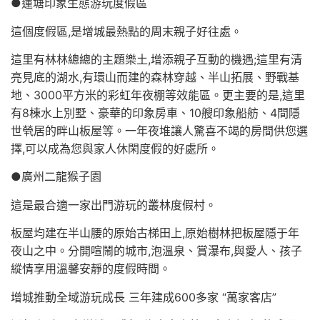
●蓮塘印象生態游玩度假區
這個度假區,是增城最熱點的周末親子好往處。
這里有林林總總的主題樂土,增添親子互動的機遇;這里有清
亮見底的湖水,有環山而建的森林穿越、半山拓展、野戰基
地、3000平方米的彩虹年夜棚等效能區。更主要的是,這里
有8棟水上別墅、豪華的印象房車、10艘印象船舫、4間隱
世煢居的畔山板屋等。一年夜堆讓人驚喜不竭的房間供您選
擇,可以成為您與家人休閑度假的好處所。
●廣州二龍猴子園
這是最合適一家出門游玩的叢林度假村。
板屋均建在半山腰的原始古梯田上,原始樹林把板屋隱于年
夜山之中。分開喧鬧的城市,泡溫泉、賞瀑布,與愛人、孩子
縱情享用溫馨安靜的度假時間。
增城推動全域游玩成長 三年建成600多家 “萬家客店”