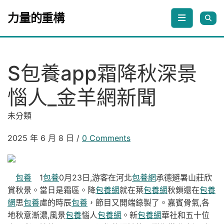
Skip to content
力量的重構
S包養app霜降秋深景
惱人_金羊網新聞
未分類
2025 年 6 月 8 日
/
0 Comments
包養
1
包養
0月23日,游客在河北
包養網
承德避暑山莊欣
賞秋景。當日是霜區。降
包養網
就在葉
包養網
秋鎖還在
包養
網
思
包養
慮的時辰
包養
，節目又開端錄製了。嘉賓骨氣,各
地秋意漸濃,風景
包養
惱人
包養網
。新
包養網
華社和五十位