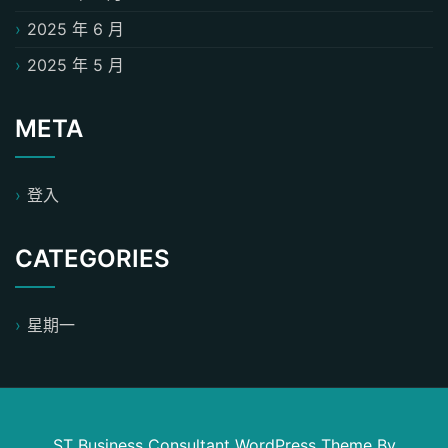
2025 年 6 月
2025 年 5 月
META
登入
CATEGORIES
星期一
ST Business Consultant WordPress Theme
By