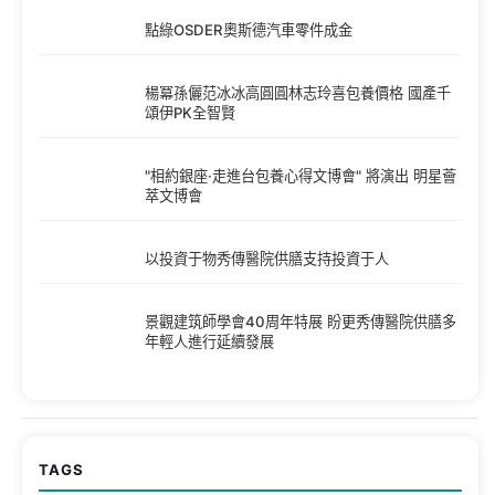
點綠OSDER奧斯德汽車零件成金
楊冪孫儷范冰冰高圓圓林志玲喜包養價格 國產千
頌伊PK全智賢
"相約銀座·走進台包養心得文博會" 將演出 明星薈
萃文博會
以投資于物秀傳醫院供膳支持投資于人
景觀建筑師學會40周年特展 盼更秀傳醫院供膳多
年輕人進行延續發展
TAGS