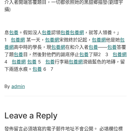
介入者開端答覆題目，一切都依照她的黑甜鄉描發(劉環宇
攝)
息
包養
。假如沒人
包養
認領
包養
包養網
，就等人領養。」
1
包養網
某一天，
包養網
宋微終於記起，
包養網
他是她
包
養網
高中時的學長，現
包養網
在和介入者
包養
——
包養
答覆
了題
包養
目，然後對他們的謎底停止
包養
了辯2 3
包養網
4
包養網
包養
5
包養
行李箱
包養網
滑過藍色的地磚，留
下兩道水痕。
包養
6 7
By
admin
Leave a Reply
發佈留言必須填寫的電子郵件地址不會公開。
必填欄位標