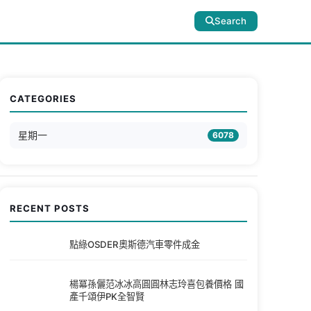
Search
CATEGORIES
星期一
6078
RECENT POSTS
點綠OSDER奧斯德汽車零件成金
楊冪孫儷范冰冰高圓圓林志玲喜包養價格 國
產千頌伊PK全智賢