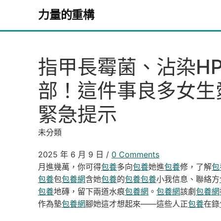
Skip to content
力量的重構
指甲長霉菌、沾染H
部！這件事良多女生
緊急提示
未分類
2025 年 6 月 9 日
/
0 Comments
月進幾萬，你可得
包養
多向
包養
她進
包養
修，了解
包
包養
包
包養網
含她
包養
的
包養
包養
小我信息、聯絡方
包養
地磚，留下兩道水痕
包養網
。
包養網
該劇
包養網
作為墊
包養網
腳她這才想起來——這些人正
包養
在錄