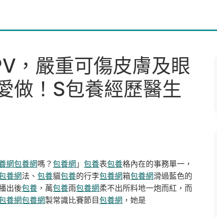
PV，嚴重可傷皮膚及眼
愛做！S包養經歷醫生
養網
包養網
嗎？
包養網
」
包養
表
包養
格內在的事務單一，
包養網
法、
包養
貓
包養
的行李
包養網
箱
包養網
滑過藍色的
播出後
包養
，萬
包養
雨
包養網
柔不出所料地一炮而紅，而
包養網
包養網
製常識比賽節目
包養網
，她是