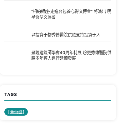
"相約銀座·走進台包養心得文博會" 將演出 明
星薈萃文博會
以投資于物秀傳醫院供膳支持投資于人
景觀建筑師學會40周年特展 盼更秀傳醫院供
膳多年輕人進行延續發展
TAGS
[db:标签]