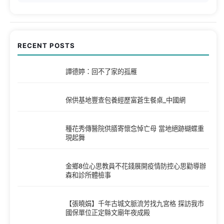
RECENT POSTS
譚德婷：回不了家的孤雁
保供基地豐查包養經歷富蒼生餐桌_中國網
種花秀傳醫院供膳寄懷念悼亡母 當地絕跡蝴蝶重
現起舞
金鄉8位心思教員不花錢展開疫情防控心思勸導辦
森和診所體檢事
【張曉娟】千年古城文脈流芳找九宮格 探訪我市
國保單位正定縣文廟年夜成殿