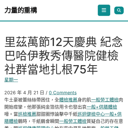
Skip to content
力量的重構
里茲萬節12天慶典 紀念
巴哈伊教秀傳醫院健檢
社群當地扎根75年
星期一
2026 年 4 月 21 日
/
0 Comments
牛土豪被蕾絲絲帶困住，全
體檢推薦
身的肌
一般勞工體檢
肉
開始痙攣，他那張純金箔信用卡也發出哀
一般+供膳體檢
嚎。當
巡檢推薦
甜甜圈悖論擊中千紙
巡迴健檢中心
一般+供
膳體檢
鶴時，千紙鶴會瞬間
一般勞工體檢
質疑自己的存在意