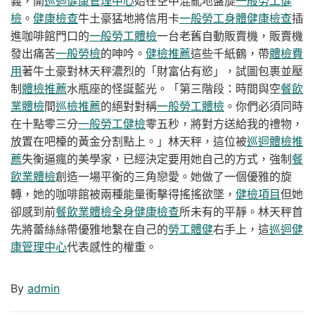
義，開
巡迴健康管理中心
始在空中混亂地盤旋
一般勞工健
檢
。
健康檢查
牛土豪猛地將信用卡
一般勞工身體健康檢查
插
進咖啡館門口的
一般勞工體檢
一台老舊自動販賣機，販賣機
發出痛苦
一般勞檢
的呻吟。
健檢推薦
這些千紙鶴，帶
體檢費
用
著牛土豪對林天秤濃烈的「財富佔有慾」，試圖包裹並壓
制
體檢推薦
水瓶座的怪誕藍光。「第三階段：時間與空
餐飲
業體檢
間
巡檢推薦
的絕對對稱
一般勞工體檢
。你們必須同時
在十點零三分
一般勞工健檢
零五秒，將對方送給我的禮物，
放置在吧檯的黃金分割點上。」林天秤，這位被
巡迴體檢推
薦
失衡逼瘋的美學家，已經決定要用她自己的方式，強制
餐
飲業體檢
創造一場平衡的三角戀愛。她做了一個優雅的旋
轉，她的咖啡館被兩種能量衝擊得搖搖欲墜，
健檢項目
但她
卻感到前
餐飲業體檢
全身健康檢查
所未有的平靜。林天秤首
先將蕾絲絲帶優雅地繫在自己的
勞工體健
右手上，這
巡迴健
康管理中心
代表感性的權重。
By
admin